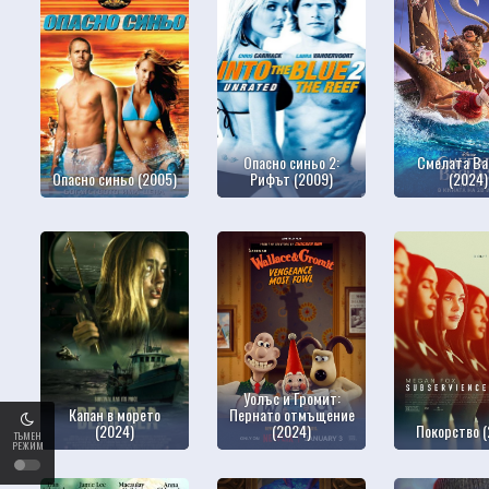
Опасно синьо 2:
Смелата Ва
Опасно синьо (2005)
Рифът (2009)
(2024)
Уолъс и Громит:
Капан в морето
Пернато отмъщение
(2024)
(2024)
Покорство (
ТЪМЕН
РЕЖИМ