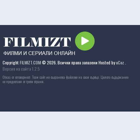
Copyright
FILMIZT.COM
© 2026. Всички права запазени
Hosted by
uCoz
.
Версия на сайта 1.2.5
Отказ от отговорност: Този сайт не съхранява файлове на своя сървър. Цялото съдържание
се предоставя от трети страни.
Филми с БГ аудио