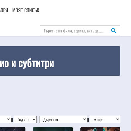
ЬОРИ
МОЯТ СПИСЪК
ио и субтитри
||
||
||