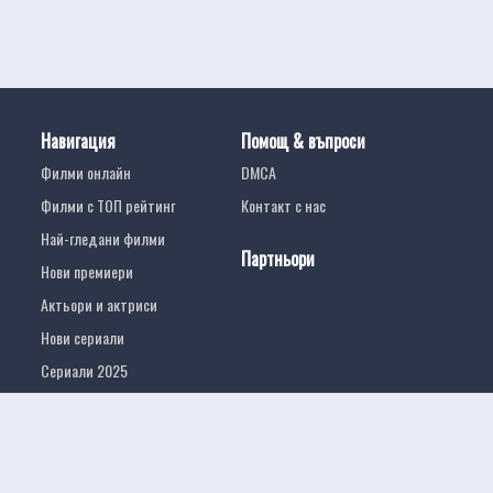
Навигация
Помощ & въпроси
Филми онлайн
DMCA
Филми с ТОП рейтинг
Контакт с нас
Най-гледани филми
Партньори
Нови премиери
Актьори и актриси
Нови сериали
Сериали 2025
Филми онлайн
Нов