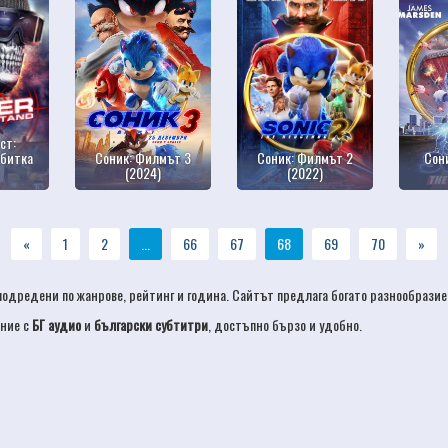
ст:
 битка
Соник: Филмът 3
Соник: Филмът 2
Сон
(2024)
(2022)
«
1
2
...
66
67
68
69
70
»
 подредени по жанрове, рейтинг и година. Сайтът предлага богато разнообразие
ание с
БГ аудио
и
български субтитри
, достъпно бързо и удобно.