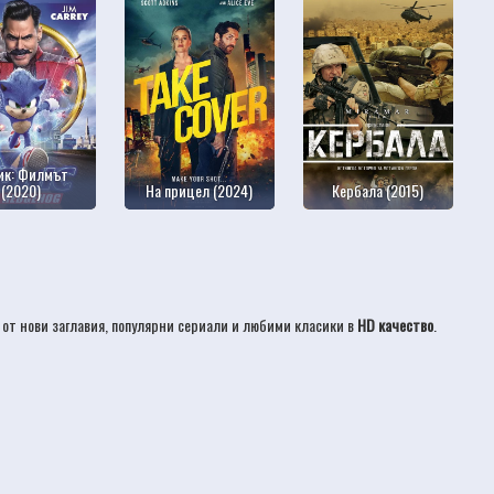
ик: Филмът
(2020)
На прицел (2024)
Кербала (2015)
 от нови заглавия, популярни сериали и любими класики в
HD качество
.