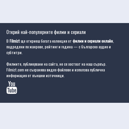
Открий най-популярните филми и сериали
В
Filmizt
ще откриеш богата колекция от
филми и сериали онлайн
,
подредени по жанрове, рейтинг и година — с българско аудио и
субтитри.
Филмите, публикувани на сайта, не се хостват на наш сървър.
Filmizt.com не съхранява видео файлове и използва публична
информация от външни източници.
и филми
Филми с висок рейтинг
Сериали онлайн
Филми 2025