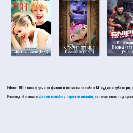
Снайпери
Последната
Моето момиче (1991)
Омагьосан (2024)
(2025)
Filmizt HD
е платформа за
филми и сериали онлайн с БГ аудио и субтитри
,
Разгледай нашите
филми онлайн
и
сериали онлайн
, включително съдърж