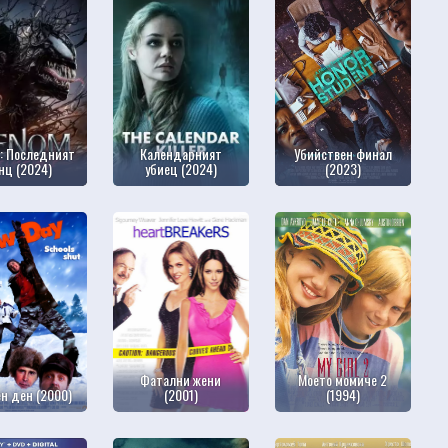
: Последният
Календарният
Убийствен финал
нц (2024)
убиец (2024)
(2023)
Фатални жени
Моето момиче 2
н ден (2000)
(2001)
(1994)