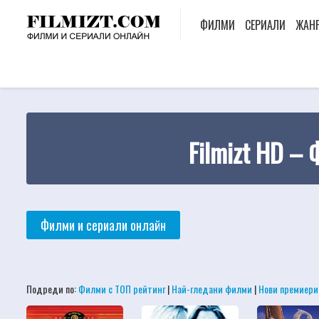
ФИЛМИ
СЕРИАЛИ
ЖАН
Filmizt HD –
Филми и сериали онлайн
Подреди по:
Филми с ТОП рейтинг
|
Най-гледани филми
|
Нови премиери