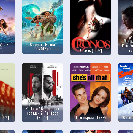
яна 2
Смелата Ваяна
Венъм
(2016)
Кронос (1992)
та
Pantera / Бърлога на
крадци 2: Пантера
2024)
(2025)
Тя е върхът (1999)
Снеже