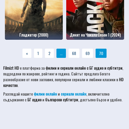
Гладиатор (2000)
Денят на Чакала Сезон 1 (2024)
«
1
2
...
68
69
70
Filmizt HD
е платформа за
филми и сериали онлайн с БГ аудио и субтитри
,
подредени по жанрове, рейтинг и година. Сайтът предлага богато
разнообразие от нови заглавия, популярни сериали и любими класики в
HD
качество
.
Разгледай нашите
филми онлайн
и
сериали онлайн
, включително
съдържание с
БГ аудио
и
български субтитри
, достъпно бързо и удобно.