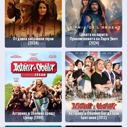
Цената на парите:
Отдавна забравени герои
Приключенията на Ларго Уинч
(2024)
(2024)
Астерикс и Обеликс срещу
Астерикс и Обеликс Бог да пази
Цезар (1999)
Британия (2012)