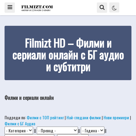
Filmizt HD – Филми и
сериали онлайн с БГ аудио
и субтитри
Филми и сериали онлайн
Подреди по:
Филми с ТОП рейтинг
|
Най-гледани филми
|
Нови премиери
|
Филми с БГ Аудио
||
||
||