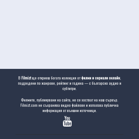
В
Filmizt
ще откриеш богата колекция от
филми и сериали онлайн
,
подредени по жанрове, рейтинг и година — с българско аудио и
субтитри.
Филмите, публикувани на сайта, не се хостват на наш сървър.
Filmizt.com не съхранява видео файлове и използва публична
информация от външни източници.