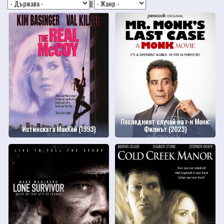
||
Последният случай на г-н Монк:
Истинската МакКой (1993)
Филмът (2023)