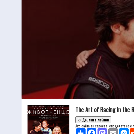
The Art of Racing in the
🤍 Добави в любими
Ако сайта ви харесва, споделете го с
Share
Facebook
Mastodon
Email
Mes