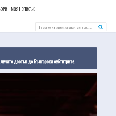
ЬОРИ
МОЯТ СПИСЪК
олучите достъп до Български субтитрите.