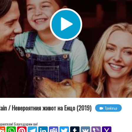
 Rain / Невероятния живот на Енцо (2019)
Трейлър
 приятели! Благодарим ви!
senger
Reddit
WhatsApp
Pinterest
Telegram
LinkedIn
Teams
Twitter
Tumblr
VK
Viber
Yahoo