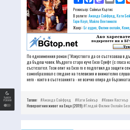
Режисьор:
Саймън Къртис
В ролите:
Аманда Сайфред
,
Кати Бе
Гари Коул
,
Майло Вентимиля
Жанр::
Бг аудио
,
Филми онлайн
,
Коме
По едноименния роман ("Изкуството да се състезаваш в дъжд
да бъдеш човек. Мъдрото старо куче Ензо Суифт (с гласа 
състезател. Този опит на Ензо го е подготвил да защити се
самообразовал с гледане на телевизия и внимателно слушан
него - както в състезанията - не всичко опира до бързинат
ТЪМЕН
Тагове:
Аманда Сайфред
Кати Бейкър
Кевин Костнър
РЕЖИМ
Невероятния живот на Енцо (2019)
Гледай Филми Онлайн Без