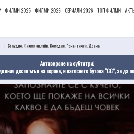
Р
ФИЛМИ 2025
ФИЛМИ 2026
СЕРИАЛИ 2026
ТОП ФИЛМИ
АКТ
)
Бг аудио
,
Филми онлайн
,
Комедия
,
Романтичен
,
Драма
Активиране на субтитри!
долния десен ъгъл на екрана, и натиснете бутона “CC”, за да п