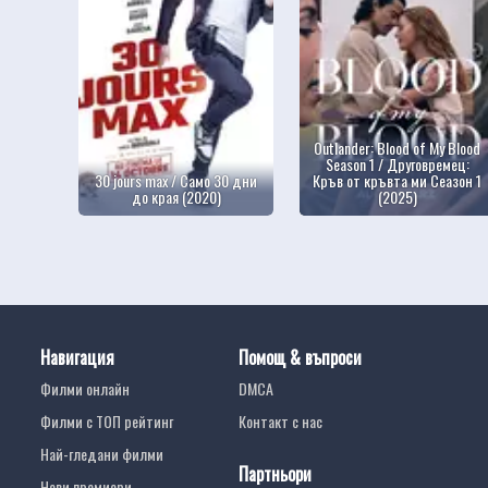
Outlander: Blood of My Blood
Season 1 / Друговремец:
30 jours max / Само 30 дни
Кръв от кръвта ми Сеазон 1
до края (2020)
(2025)
Навигация
Помощ & въпроси
Филми онлайн
DMCA
Филми с ТОП рейтинг
Контакт с нас
Най-гледани филми
Партньори
Нови премиери