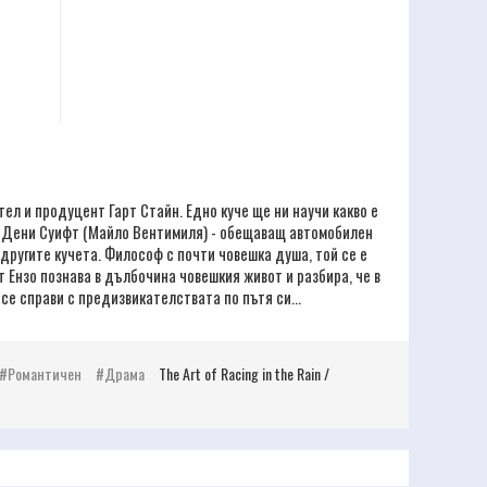
ел и продуцент Гарт Стайн. Едно куче ще ни научи какво е
му Дени Суифт (Майло Вентимиля) - обещаващ автомобилен
т другите кучета. Философ с почти човешка душа, той се е
 Ензо познава в дълбочина човешкия живот и разбира, че в
се справи с предизвикателствата по пътя си...
Романтичен
Драма
The Art of Racing in the Rain /