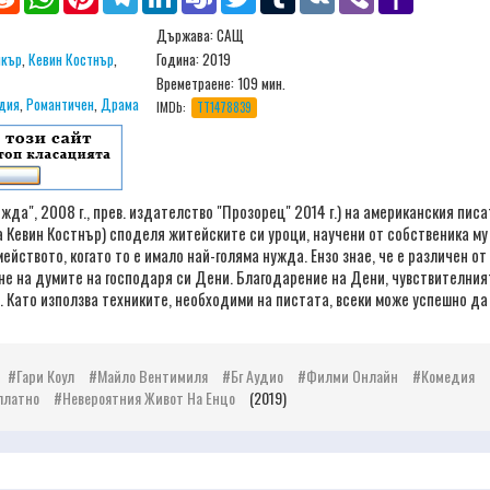
Mail
Държава: САЩ
йкър
,
Кевин Костнър
,
Година: 2019
Времетраене:
109 мин.
дия
,
Романтичен
,
Драма
IMDb:
TT1478839
а", 2008 г., прев. издателство "Прозорец" 2014 г.) на американския писат
на Кевин Костнър) споделя житейските си уроци, научени от собственика 
мейството, когато то е имало най-голяма нужда. Ензо знае, че е различен о
е на думите на господаря си Дени. Благодарение на Дени, чувствителният
а. Като използва техниките, необходими на пистата, всеки може успешно да 
Гари Коул
Майло Вентимиля
Бг Аудио
Филми Онлайн
Комедия
платно
Невероятния Живот На Енцо
(2019)