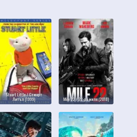
Stuart Little / Стюарт
Литъл (1999)
Mile 22 / 22-ра миля (2018)