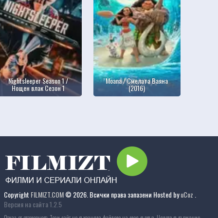
Nightsleeper Season 1 /
Moana / Смелата Ваяна
Нощен влак Сезон 1
(2016)
Copyright
FILMIZT.COM
© 2026. Всички права запазени
Hosted by
uCoz
.
Версия на сайта 1.2.5
Отказ от отговорност: Този сайт не съхранява файлове на своя сървър. Цялото съдържание