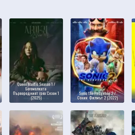
Queen Mantis Season 1 /
Богомолката:
Първородният грях Сезон 1
Sonic the Hedgehog 2 /
(2025)
Соник: Филмът 2 (2022)