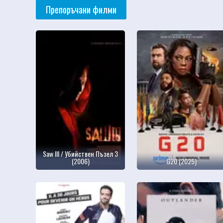
Препоръчани филми
Saw III / Убийствен Пъзел 3
(2006)
G20 (2025)