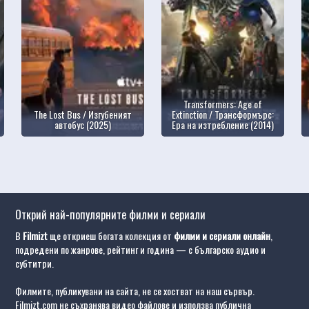
Transformers: Age of
The Lost Bus / Изгубеният
Extinction / Трансформърс:
автобус (2025)
Ера на изтребление (2014)
Открий най-популярните филми и сериали
В
Filmizt
ще откриеш богата колекция от
филми и сериали онлайн
,
подредени по жанрове, рейтинг и година — с българско аудио и
субтитри.
Филмите, публикувани на сайта, не се хостват на наш сървър.
Filmizt.com не съхранява видео файлове и използва публична