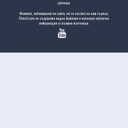
субтитри.
Филмите, публикувани на сайта, не се хостват на наш сървър.
Filmizt.com не съхранява видео файлове и използва публична
информация от външни източници.
Copyright
FILMIZT.COM
© 2026. Всички права запазени
Hosted by
uCoz
.
Версия на сайта 1.2.5
Отказ от отговорност: Този сайт не съхранява файлове на своя сървър. Цялото съдържание се
предоставя от трети страни.
Филми онлайн
Нови филми
Филми с висок рейтинг
Сериали онлайн
Филми 2025
Филми с БГ аудио