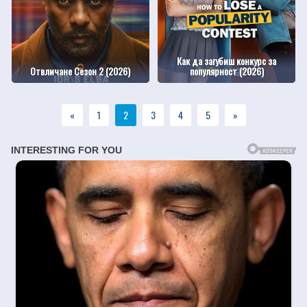
Как да загубиш конкурс за
Отвличане Сезон 2 (2026)
популярност (2026)
«
1
2
3
4
5
»