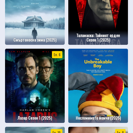
Таламаска: Тайният орден
Смъртоносна зима (2025)
Сезон 1 (2025)
Еп. 6
Лазар Сезон 1 (2025)
Несломимото момче (2025)
Еп. 10
Еп. 8