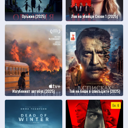
Оръжия (2025)
Лов на убийци Сезон 1 (2025)
Изгубеният автобус (2025)
Той не беше в списъците (2025)
Еп. 6