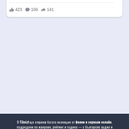
В
Filmizt
ще откриеш богата колекция от
филми и сериали онлайн
,
подредени по жанрове, рейтинг и година — с българско аудио и