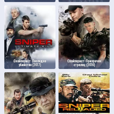
Снайперист: Последно
Снайперист: Призрачен
убийство (2017)
стрелец (2016)