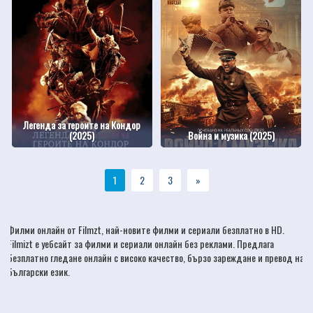
Легенда за героите на Кондор
(2025)
Война и музика (2025)
1
2
3
»
Филми онлайн
от Filmzt, най-новите
филми
и сериали безплатно в HD.
Filmizt е уебсайт за филми и сериали онлайн без реклами. Предлага
безплатно гледане онлайн с високо качество, бързо зареждане и превод на
български език.