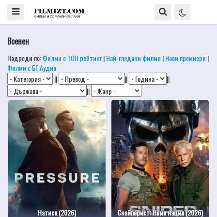
Военен
Подреди по:
Филми с ТОП рейтинг
|
Най-гледани филми
|
Нови премиери
|
Филми с БГ Аудио
||
||
||
||
Натиск (2026)
Снайперист: Няма нация (2026)