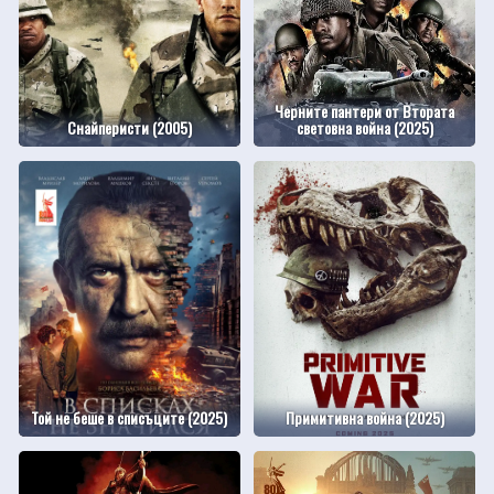
Черните пантери от Втората
Снайперисти (2005)
световна война (2025)
Той не беше в списъците (2025)
Примитивна война (2025)