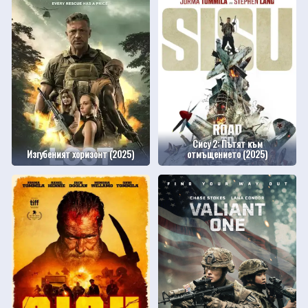
Сису 2: Пътят към
Изгубеният хоризонт (2025)
отмъщението (2025)