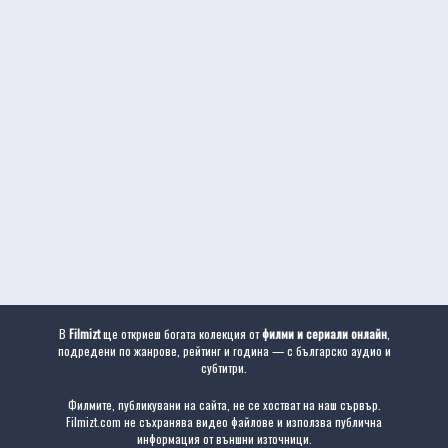
В
Filmizt
ще откриеш богата колекция от
филми и сериали онлайн
,
подредени по жанрове, рейтинг и година — с българско аудио и
субтитри.
Филмите, публикувани на сайта, не се хостват на наш сървър.
Filmizt.com не съхранява видео файлове и използва публична
информация от външни източници.