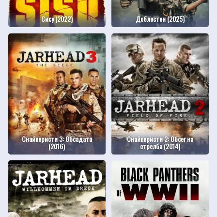
Сису (2022)
Доблестен (2025)
Снайперисти 3: Обсадата
Снайперисти 2: Обсег на
(2016)
стрелба (2014)