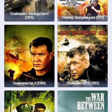
Снайперист: Наследството
(2014)
Снайпер: Презареждане (2011)
Снайперистът 3 (2004)
Снайперистът 2 (2002)