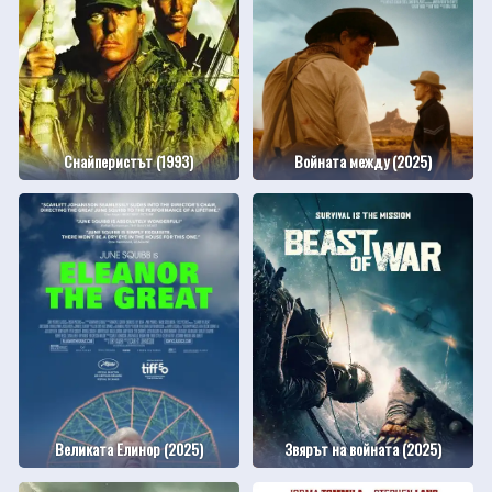
Снайперистът (1993)
Войната между (2025)
Великата Елинор (2025)
Звярът на войната (2025)