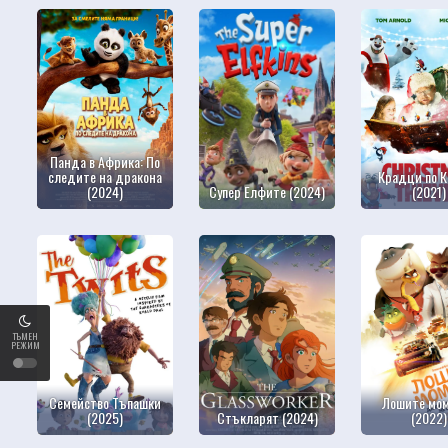
Панда в Африка: По
следите на дракона
Крадци по 
(2024)
Супер Елфите (2024)
(2021)
ТЪМЕН
РЕЖИМ
Семейство Тъпашки
Лошите мо
(2025)
Стъкларят (2024)
(2022)