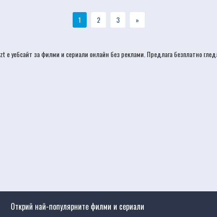
1
2
3
»
izt е уебсайт за филми и сериали онлайн без реклами. Предлага безплатно гле
Открий най-популярните филми и сериали