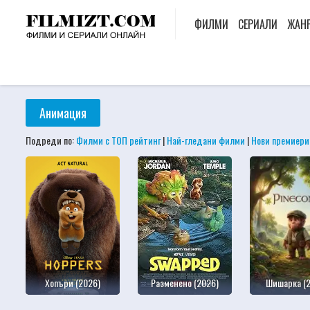
ФИЛМИ
СЕРИАЛИ
ЖАН
Анимация
Подреди по:
Филми с ТОП рейтинг
|
Най-гледани филми
|
Нови премиери
Хопъри (2026)
Разменено (2026)
Шишарка (