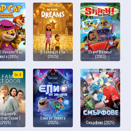
t: Началото на
В сънищата ти
Стич! Филмът
ията (2015)
(2025)
(2003)
Еп. 6
седското
ство Сезон 1
Елио от Земята
(2025)
(2025)
Смърфове (2025)