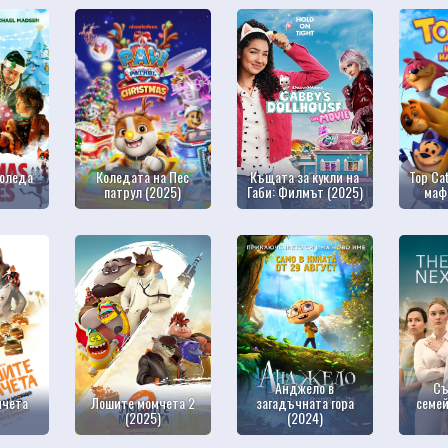
Коледа
Коледата на Пес
Къщата за кукли на
Top Ca
патрул (2025)
Габи: Филмът (2025)
маф
Анджело в
Съ
мчета
Лошите момчета 2
загадъчната гора
семей
(2025)
(2024)