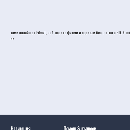
Филми онлайн
от Filmzt, най-новите
филми
и сериали безплатно в HD. Film
език.
Навигация
Помощ & въпроси