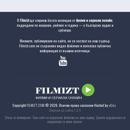
В
Filmizt
ще откриеш богата колекция от
филми и сериали онлайн
,
подредени по жанрове, рейтинг и година — с българско аудио и
субтитри.
Филмите, публикувани на сайта, не се хостват на наш сървър.
Filmizt.com не съхранява видео файлове и използва публична
информация от външни източници.
Copyright
FILMIZT.COM
© 2026. Всички права запазени
Hosted by
uCoz
.
Версия на сайта 1.2.5
Отказ от отговорност: Този сайт не съхранява файлове на своя сървър. Цялото съдържание се
предоставя от трети страни.