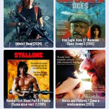
Iron Eagle: Aces 3 / Железен
Levels / Нива (2024)
Орел: Асове 3 (1992)
Rambo: First Blood Part II / Рамбо:
Words and Pictures / Думи и
Първа кръв част 2 (1985)
изображения (2013)