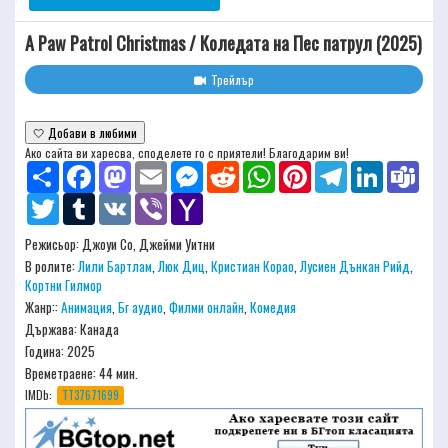
A Paw Patrol Christmas / Коледата на Пес патрул (2025)
Трейлър
🤍 Добави в любими
Ако сайта ви харесва, споделете го с приятели! Благодарим ви!
Share
Facebook
Mastodon
Email
Messenger
Reddit
WhatsApp
Pinterest
Telegram
LinkedIn
Team
Twitter
Tumblr
VK
Viber
Yahoo
Mail
Режисьор:
Джоуи Со, Джейми Уитни
В ролите:
Лили Бартлам
,
Люк Диц
,
Кристиан Корао
,
Лусиен Дънкан Рийд
,
Кортни Гилмор
Жанр::
Анимация
,
Бг аудио
,
Филми онлайн
,
Комедия
Държава: Канада
Година: 2025
Времетраене:
44 мин.
IMDb:
TT37671699