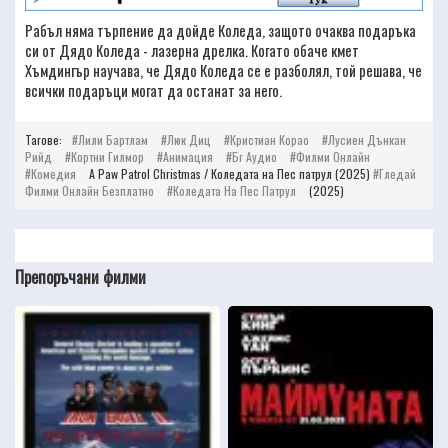
Рабъл няма търпение да дойде Коледа, защото очаква подаръка
си от Дядо Коледа - лазерна дрелка. Когато обаче кмет
Хъмдингър научава, че Дядо Коледа се е разболял, той решава, че
всички подаръци могат да останат за него.
Тагове:
Лили Бартлам
Люк Диц
Кристиан Корао
Лусиен Дънкан
Рийд
Кортни Гилмор
Анимация
Бг Аудио
Филми Онлайн
Комедия
A Paw Patrol Christmas / Коледата на Пес патрул (2025)
Гледай
Филми Онлайн Безплатно
Коледата На Пес Патрул
(2025)
Препоръчани филми