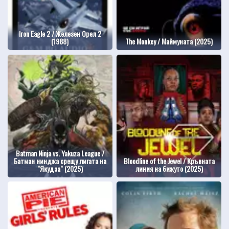
Iron Eagle 2 / Железен Орел 2
(1988)
The Monkey / Маймуната (2025)
Batman Ninja vs. Yakuza League /
Батман нинджа срещу лигата на
Bloodline of the Jewel / Кръвната
"Якудза" (2025)
линия на бижуто (2025)