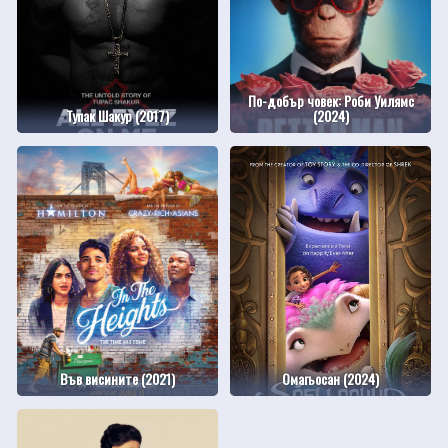
По-добър човек: Роби Уилямс
Тупак Шакур (2017)
(2024)
Във висините (2021)
Омагьосан (2024)