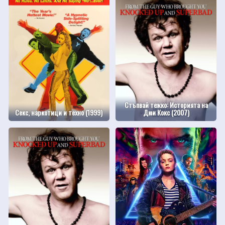
Стъпвай тежко: Историята на
Секс, наркотици и техно (1999)
Дюи Кокс (2007)