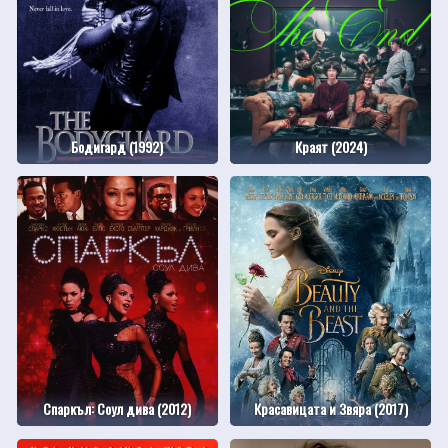
Бодигард (1992)
Краят (2024)
Спаркъл: Соул дива (2012)
Красавицата и Звяра (2017)