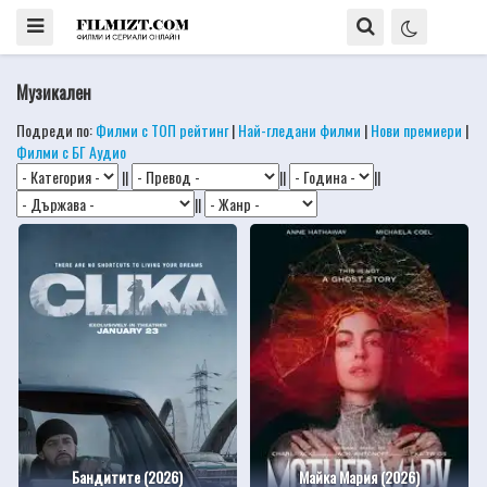
Музикален
Подреди по:
Филми с ТОП рейтинг
|
Най-гледани филми
|
Нови премиери
|
Филми с БГ Аудио
||
||
||
||
Бандитите (2026)
Майка Мария (2026)