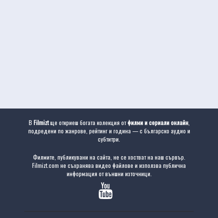
В
Filmizt
ще откриеш богата колекция от
филми и сериали онлайн
,
подредени по жанрове, рейтинг и година — с българско аудио и
субтитри.
Филмите, публикувани на сайта, не се хостват на наш сървър.
Filmizt.com не съхранява видео файлове и използва публична
информация от външни източници.