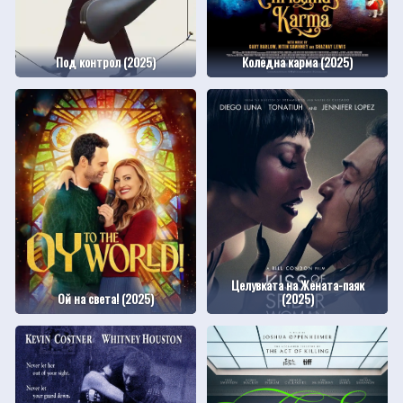
Под контрол (2025)
Коледна карма (2025)
Целувката на Жената-паяк
Ой на света! (2025)
(2025)