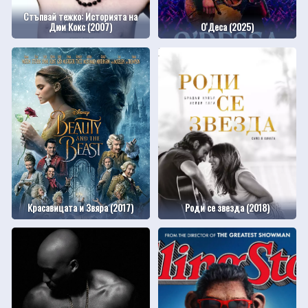
Стъпвай тежко: Историята на
Дюи Кокс (2007)
О'Деса (2025)
Красавицата и Звяра (2017)
Роди се звезда (2018)