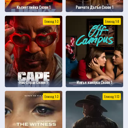
Късметлийка Сезон 1
Ранчото Дътън Сезон 1
Епизод 1-3
Епизод 1-8
Нос Страх Сезон 1
Извън кампуса Сезон 1
Епизод 1-3
Епизод 1-13