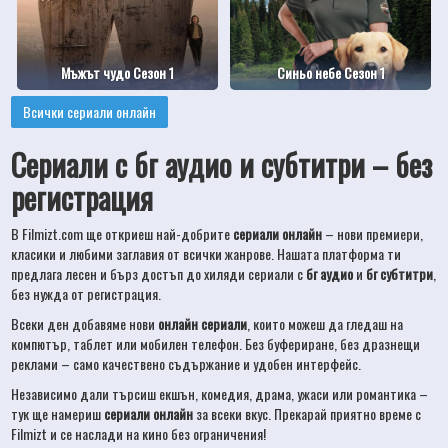
Мъжът чудо Сезон 1
Синьо небе Сезон 1
Всички сериали онлайн
Сериали с бг аудио и субтитри – без
регистрация
В Filmizt.com ще откриеш най-добрите
сериали онлайн
– нови премиери,
класики и любими заглавия от всички жанрове. Нашата платформа ти
предлага лесен и бърз достъп до хиляди сериали с
бг аудио
и
бг субтитри
,
без нужда от регистрация.
Всеки ден добавяме нови
онлайн сериали
, които можеш да гледаш на
компютър, таблет или мобилен телефон. Без буфериране, без дразнещи
реклами – само качествено съдържание и удобен интерфейс.
Независимо дали търсиш екшън, комедия, драма, ужаси или романтика –
тук ще намериш
сериали онлайн
за всеки вкус. Прекарай приятно време с
Filmizt и се наслади на кино без ограничения!