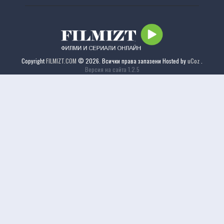
Copyright
FILMIZT.COM
© 2026. Всички права запазени
Hosted by
uCoz
.
Версия на сайта 1.2.5
Отказ от отговорност: Този сайт не съхранява файлове на своя сървър. Цялото съдържание се
предоставя от трети страни.
Filmi Online
Филми Онлайн
Онлайн Филми
Online-Filmi.Info
Гледай онлайн филми
Безплатни филми онлайн
Online Filmi
Filmi 2022
Филми без регистрация
Филми 2020
Гледай филми с бг аудио
onlain filmi
Хубави филми с БГ аудио
FilmiSub
Filmi7
KinoFen