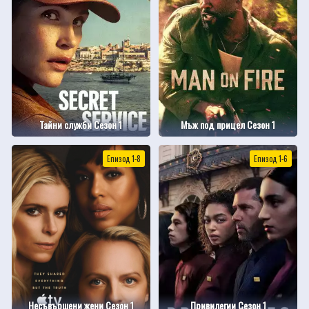
Тайни служби Сезон 1
Мъж под прицел Сезон 1
Епизод 1-8
Епизод 1-6
Несъвършени жени Сезон 1
Привилегии Сезон 1