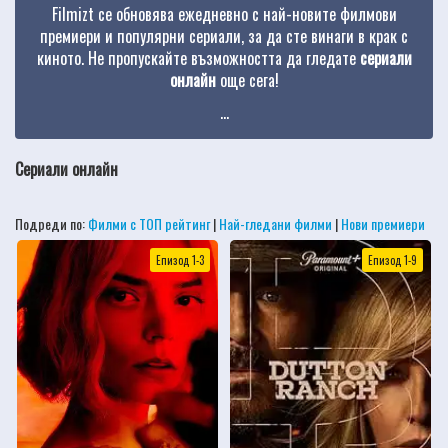
Filmizt се обновява ежедневно с най-новите филмови
премиери и популярни сериали, за да сте винаги в крак с
киното. Не пропускайте възможността да гледате
сериали
онлайн
още сега!
...
Сериали онлайн
Подреди по:
Филми с ТОП рейтинг
|
Най-гледани филми
|
Нови премиери
Епизод 1-3
Епизод 1-9