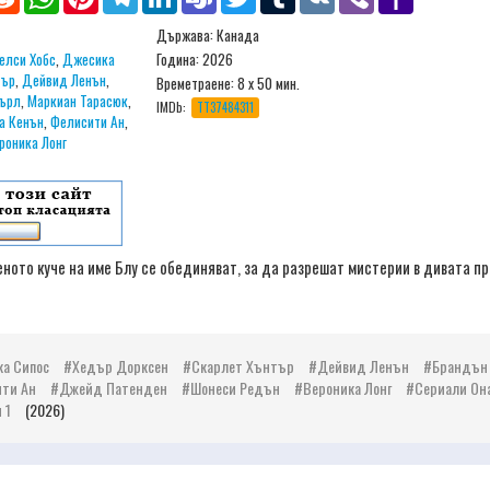
Mail
Държава: Канада
елси Хобс
,
Джесика
Година: 2026
тър
,
Дейвид Ленън
,
Времетраене:
8 х 50 мин.
Пърл
,
Маркиан Тарасюк
,
IMDb:
TT37484311
а Кенън
,
Фелисити Ан
,
роника Лонг
ото куче на име Блу се обединяват, за да разрешат мистерии в дивата пр
а Сипос
Хедър Дорксен
Скарлет Хънтър
Дейвид Ленън
Брандън
ти Ан
Джейд Патенден
Шонеси Редън
Вероника Лонг
Сериали Он
 1
(2026)