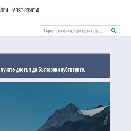
ЬОРИ
МОЯТ СПИСЪК
олучите достъп до Български субтитрите.