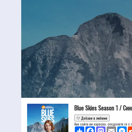
Blue Skies Season 1 / Си
🤍 Добави в любими
Ако сайта ви харесва, споделете го с
Share
Facebook
Mastodon
Email
Mes