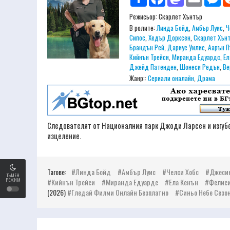
Режисьор:
Скарлет Хънтър
В ролите:
Линда Бойд
,
Амбър Луис
,
Ч
Сипос
,
Хедър Дорксен
,
Скарлет Хън
Брандън Рей
,
Дариус Уилис
,
Аарън 
Кийнън Трейси
,
Миранда Едуардс
,
Ел
Джейд Патенден
,
Шонеси Редън
,
Ве
Жанр::
Сериали оналайн
,
Драма
Следователят от Националния парк Джоди Ларсен и изгубен
изцеление.
Тагове:
Линда Бойд
Амбър Луис
Челси Хобс
Джесик
ТЪМЕН
РЕЖИМ
Кийнън Трейси
Миранда Едуардс
Ела Кенън
Фелиси
(2026)
Гледай Филми Онлайн Безплатно
Синьо Небе Сезон