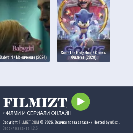
Sonic the Hedgehog / Соник:
Babygirl / Момиченце (2024)
Филмът (2020)
Copyright
FILMIZT.COM
© 2026. Всички права запазени
Hosted by
uCoz
.
Версия на сайта 1.2.5