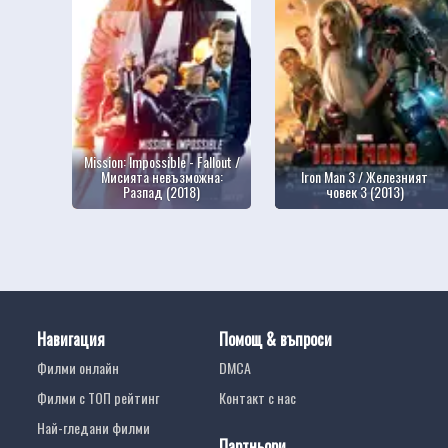
Mission: Impossible - Fallout /
Мисията невъзможна:
Iron Man 3 / Железният
Разпад (2018)
човек 3 (2013)
Навигация
Помощ & въпроси
Филми онлайн
DMCA
Филми с ТОП рейтинг
Контакт с нас
Най-гледани филми
Партньори