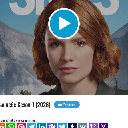
ньо небе Сезон 1 (2026)
Трейлър
 приятели! Благодарим ви!
senger
Reddit
WhatsApp
Pinterest
Telegram
LinkedIn
Teams
Twitter
Tumblr
VK
Viber
Yahoo