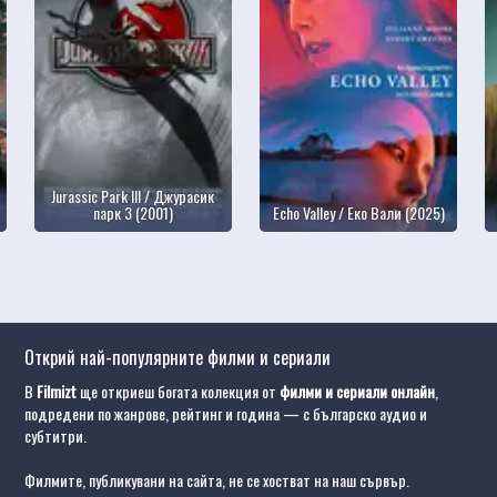
Jurassic Park III / Джурасик
парк 3 (2001)
Echo Valley / Еко Вали (2025)
Открий най-популярните филми и сериали
В
Filmizt
ще откриеш богата колекция от
филми и сериали онлайн
,
подредени по жанрове, рейтинг и година — с българско аудио и
субтитри.
Филмите, публикувани на сайта, не се хостват на наш сървър.