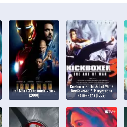
Kickboxer 3: The Art of War /
Iron Man / Железният човек
Кикбоксьор 3: Изкуството
(2008)
на войната (1992)