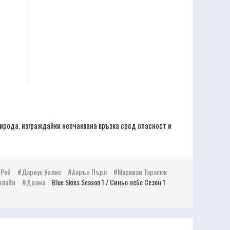
ирода, изграждайки неочаквана връзка сред опасност и
 Рей
Дариус Уилис
Аарън Пърл
Маркиан Тарасюк
алайн
Драма
Blue Skies Season 1 / Синьо небе Сезон 1