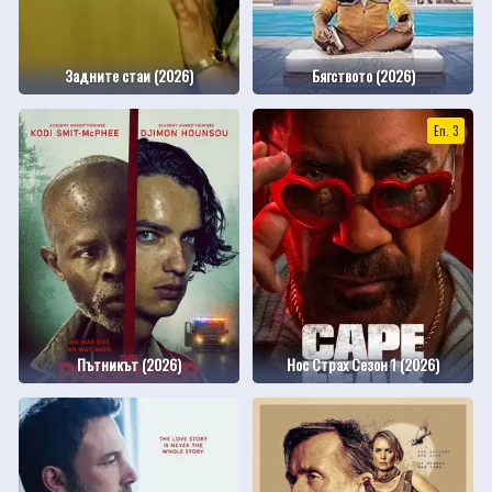
Задните стаи (2026)
Бягството (2026)
Еп. 3
Пътникът (2026)
Нос Страх Сезон 1 (2026)