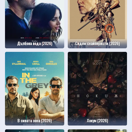
Дълбока вода (2026)
Седем снайперисти (2026)
В сивата зона (2026)
Хокум (2026)