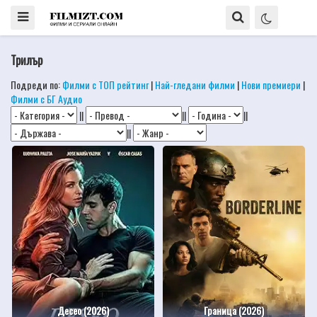
Трилър
Подреди по:
Филми с ТОП рейтинг
|
Най-гледани филми
|
Нови премиери
|
Филми с БГ Аудио
||
||
||
||
Десео (2026)
Граница (2026)