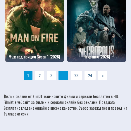
Мъж под прицел Сезон 1 (2026)
Некропол (2026)
1
2
3
...
23
24
»
Филми онлайн
от Filmzt, най-новите
филми
и сериали безплатно в HD.
Filmizt е уебсайт за филми и сериали онлайн без реклами. Предлага
безплатно гледане онлайн с високо качество, бързо зареждане и превод на
български език.