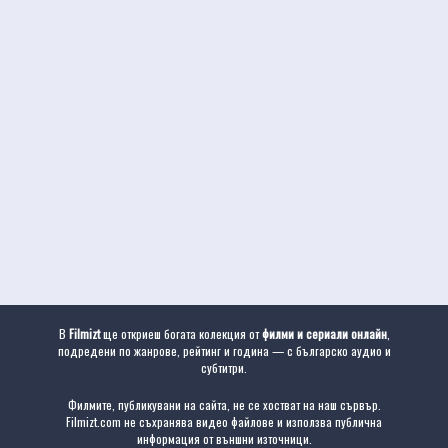
В
Filmizt
ще откриеш богата колекция от
филми и сериали онлайн
,
подредени по жанрове, рейтинг и година — с българско аудио и
субтитри.
Филмите, публикувани на сайта, не се хостват на наш сървър.
Filmizt.com не съхранява видео файлове и използва публична
информация от външни източници.