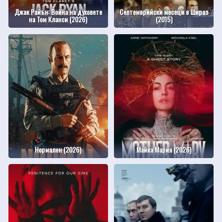
Джак Райън: Война на духовете
Септемврийски месеци в Шираз
на Том Кланси (2026)
(2015)
Нормален (2026)
Майка Мария (2026)