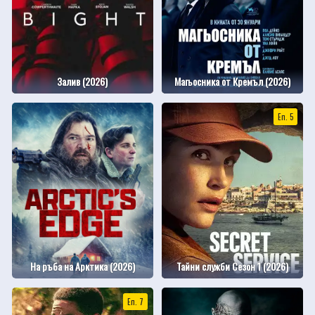
Залив (2026)
Магьосника от Кремъл (2026)
Еп. 5
На ръба на Арктика (2026)
Тайни служби Сезон 1 (2026)
Еп. 7