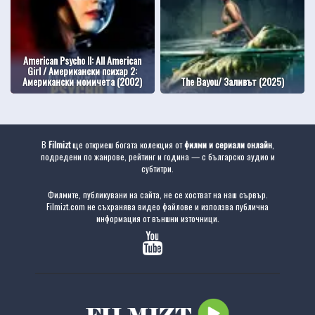
American Psycho II: All American
Girl / Американски психар 2:
Американски момичета (2002)
The Bayou/ Заливът (2025)
В
Filmizt
ще откриеш богата колекция от
филми и сериали онлайн
,
подредени по жанрове, рейтинг и година — с българско аудио и
субтитри.
Филмите, публикувани на сайта, не се хостват на наш сървър.
Filmizt.com не съхранява видео файлове и използва публична
информация от външни източници.