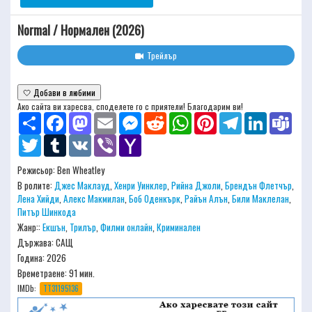
Normal / Нормален (2026)
Трейлър
🤍 Добави в любими
Ако сайта ви харесва, споделете го с приятели! Благодарим ви!
Share
Facebook
Mastodon
Email
Messenger
Reddit
WhatsApp
Pinterest
Telegram
LinkedIn
Team
Twitter
Tumblr
VK
Viber
Yahoo
Mail
Режисьор:
Ben Wheatley
В ролите:
Джес Маклауд
,
Хенри Уинклер
,
Рийна Джоли
,
Брендън Флетчър
,
Лена Хийди
,
Алекс Макмилан
,
Боб Оденкърк
,
Райън Алън
,
Били Маклелан
,
Питър Шинкoда
Жанр::
Екшън
,
Трилър
,
Филми онлайн
,
Криминален
Държава: САЩ
Година: 2026
Времетраене:
91 мин.
IMDb:
TT31195136