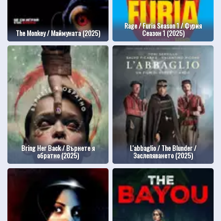
Rage / Furia Season 1 / Фурия
The Monkey / Маймуната (2025)
Сеазон 1 (2025)
Bring Her Back / Върнете я
L'abbaglio / The Blunder /
обратно (2025)
Заслепяването (2025)