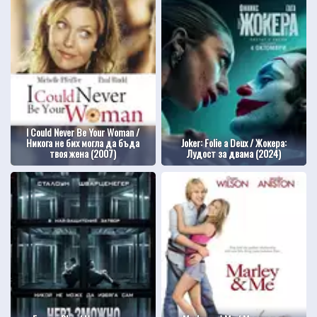
I Could Never Be Your Woman /
Никога не бих могла да бъда
Joker: Folie a Deux / Жокера:
твоя жена (2007)
Лудост за двама (2024)