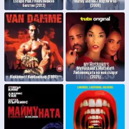
Escape Plan / Невъзможно
Marley and Me / Марли и аз
бягство (2013)
(2008)
My Husband's Mistress /
Любовницата на моя съпруг
Kickboxer / Кикбоксьор (1989)
(2025)