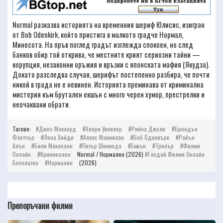
Normal разказва историята на временния шериф Юлисис, изигран
от Bob Odenkirk, който пристига в малкото градче Нормал,
Минесота. На пръв поглед градът изглежда спокоен, но след
банков обир той открива, че местните крият сериозни тайни —
корупция, незаконни оръжия и връзки с японската мафия (Якудза).
Докато разследва случая, шерифът постепенно разбира, че почти
никой в града не е невинен. Историята преминава от криминална
мистерия към брутален екшън с много черен хумор, престрелки и
неочаквани обрати.
Тагове:
Джес Маклауд
Хенри Уинклер
Рийна Джоли
Брендън
Флетчър
Лена Хийди
Алекс Макмилан
Боб Оденкърк
Райън
Алън
Били Маклелан
Питър Шинкoда
Екшън
Трилър
Филми
Онлайн
Криминален
Normal / Нормален (2026)
Гледай Филми Онлайн
Безплатно
Нормален
(2026)
Препоръчани филми