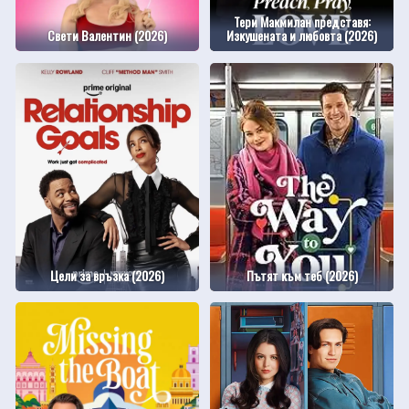
Тери Макмилан представя:
Свети Валентин (2026)
Изкушената и любовта (2026)
Цели за връзка (2026)
Пътят към теб (2026)