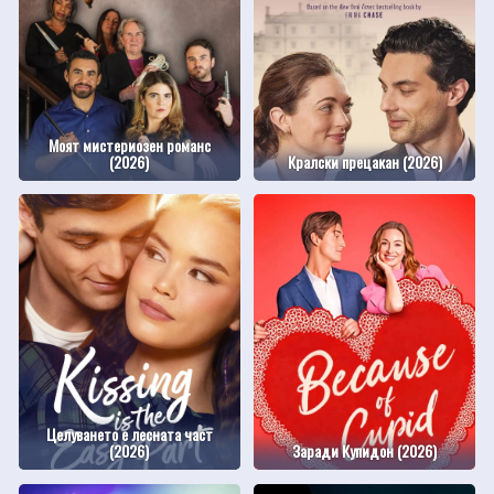
Моят мистериозен романс
(2026)
Кралски прецакан (2026)
Целуването е лесната част
(2026)
Заради Купидон (2026)