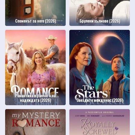
Споменът за него (2026)
Брулени хълмове (2026)
Романтика в ранчото на
надеждата (2026)
Звездите между нас (2026)