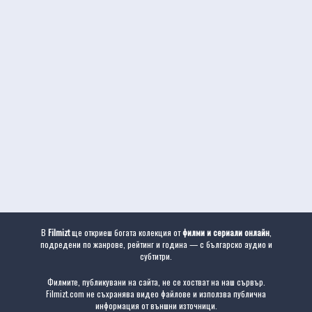
В
Filmizt
ще откриеш богата колекция от
филми и сериали онлайн
,
подредени по жанрове, рейтинг и година — с българско аудио и
субтитри.
Филмите, публикувани на сайта, не се хостват на наш сървър.
Filmizt.com не съхранява видео файлове и използва публична
информация от външни източници.