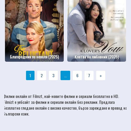
Благородник по неволя (2025)
Клетва на любовник (2025)
1
2
3
...
6
7
»
Филми онлайн
от Filmzt, най-новите
филми
и сериали безплатно в HD.
Filmizt е уебсайт за филми и сериали онлайн без реклами. Предлага
безплатно гледане онлайн с високо качество, бързо зареждане и превод на
български език.