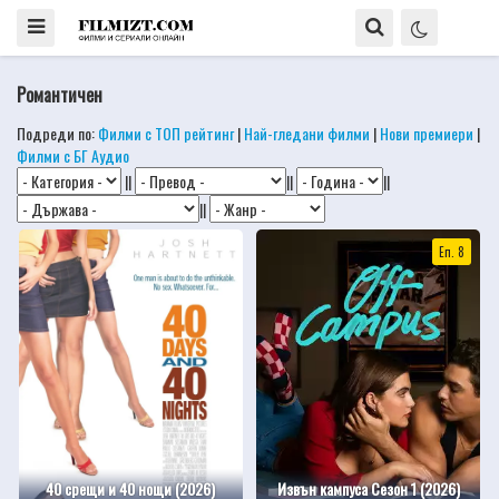
Романтичен
Подреди по:
Филми с ТОП рейтинг
|
Най-гледани филми
|
Нови премиери
|
Филми с БГ Аудио
||
||
||
||
Еп. 8
40 срещи и 40 нощи (2026)
Извън кампуса Сезон 1 (2026)