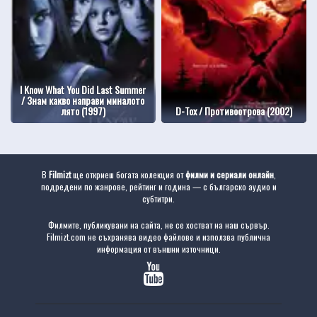
I Know What You Did Last Summer
/ Знам какво направи миналото
лято (1997)
D-Tox / Противоотрова (2002)
В
Filmizt
ще откриеш богата колекция от
филми и сериали онлайн
,
подредени по жанрове, рейтинг и година — с българско аудио и
субтитри.
Филмите, публикувани на сайта, не се хостват на наш сървър.
Filmizt.com не съхранява видео файлове и използва публична
информация от външни източници.