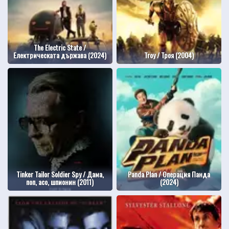
The Electric State /
Електрическата държава (2024)
Troy / Троя (2004)
Tinker Tailor Soldier Spy / Дама,
Panda Plan / Операция Панда
поп, асо, шпионин (2011)
(2024)