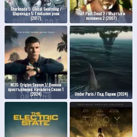
Sharknado 5: Global Swarming /
Шаркнадо 5: Глобален рояк
Half Past Dead 2 / Мъртъв и
(2017)
половина 2 (2007)
NCIS: Origins Season 1/ Военни
престъпления: Началото Сезон 1
(2024)
Under Paris / Под Париж (2024)