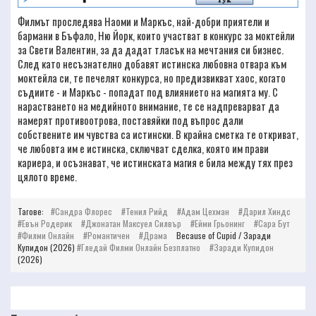
Филмът проследява Наоми и Маркъс, най-добри приятели и
бармани в Бъфало, Ню Йорк, които участват в конкурс за моктейли
за Свети Валентин, за да дадат тласък на мечтания си бизнес.
След като несъзнателно добавят истинска любовна отвара към
моктейла си, те печелят конкурса, но предизвикват хаос, когато
съдиите - и Маркъс - попадат под влиянието на магията му. С
нарастването на медийното внимание, те се надпреварват да
намерят противоотрова, поставяйки под въпрос дали
собствените им чувства са истински. В крайна сметка те откриват,
че любовта им е истинска, сключват сделка, която им прави
кариера, и осъзнават, че истинската магия е била между тях през
цялото време.
Тагове:
Сандра Флорес
Тенил Рийд
Адам Цехман
Дарил Хиндс
Евън Родерик
Джонатан Максуел Силвър
Ейми Грьонинг
Сара Бут
Филми Онлайн
Романтичен
Драма
Because of Cupid / Заради
Купидон (2026)
Гледай Филми Онлайн Безплатно
Заради Купидон
(2026)