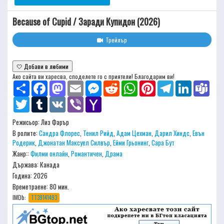
Because of Cupid / Заради Купидон (2026)
Трейлър
🤍 Добави в любими
Ако сайта ви харесва, споделете го с приятели! Благодарим ви!
Share
Facebook
Mastodon
Email
Messenger
Reddit
WhatsApp
Pinterest
Telegram
LinkedIn
Team
Twitter
Tumblr
VK
Viber
Yahoo
Mail
Режисьор:
Лиз Фарър
В ролите:
Сандра Флорес
,
Тенил Рийд
,
Адам Цехман
,
Дарил Хиндс
,
Евън
Родерик
,
Джонатан Максуел Силвър
,
Ейми Грьонинг
,
Сара Бут
Жанр::
Филми онлайн
,
Романтичен
,
Драма
Държава: Канада
Година: 2026
Времетраене:
80 мин.
IMDb:
TT39141493