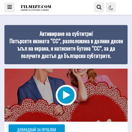
Активиране на субтитри!
Потърсете иконата “CC”, разположена в долния десен
ъгъл на екрана, и натиснете бутона “CC”, за да
получите достъп до Български субтитрите.
ДОКЛАДВАЙ ЗА ПРОБЛЕМ