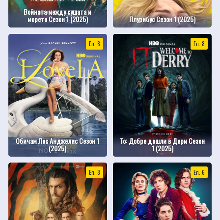
Войната между сушата и
морето Сезон 1 (2025)
Плурибус Сезон 1 (2025)
Еп. 8
Еп. 8
Обичам Лос Анджелис Сезон 1
То: Добре дошли в Дери Сезон
(2025)
1 (2025)
Еп. 8
Еп. 6