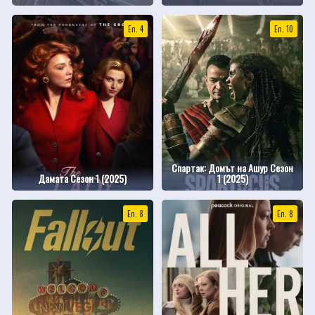
Еп. 4
Еп. 10
Спартак: Домът на Ашур Сезон
Дамата Сезон 1 (2025)
1 (2025)
Еп. 8
Еп. 8