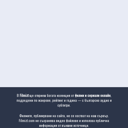
В
Filmizt
ще откриеш богата колекция от
филми и сериали онлайн
,
подредени по жанрове, рейтинг и година — с българско аудио и
субтитри.
Филмите, публикувани на сайта, не се хостват на наш сървър.
Filmizt.com не съхранява видео файлове и използва публична
информация от външни източници.