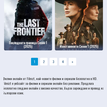
Последната граница Сезон 1
(2025)
Изоставените Сезон 1 (2025)
1
2
3
4
»
Филми онлайн
от Filmzt, най-новите
филми
и сериали безплатно в HD.
Filmizt е уебсайт за филми и сериали онлайн без реклами. Предлага
безплатно гледане онлайн с високо качество, бързо зареждане и превод на
български език.