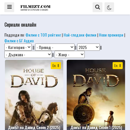
Сериали оналайн
Подреди по:
Филми с ТОП рейтинг
|
Най-гледани филми
|
Нови премиери
|
Филми с БГ Аудио
||
||
||
||
Еп. 8
Еп. 8
Домът на Давид Сезон 2 (2025)
Домът на Давид Сезон 1 (2025)