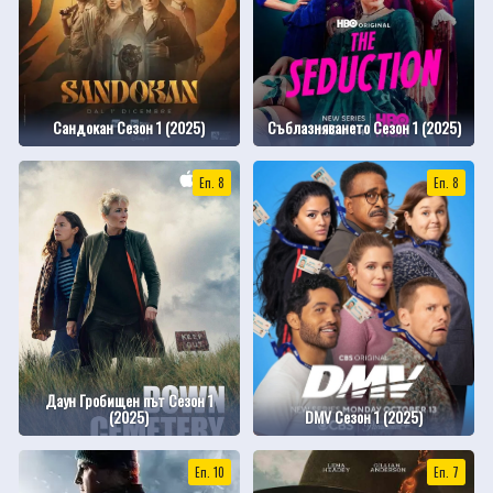
Сандокан Сезон 1 (2025)
Съблазняването Сезон 1 (2025)
Еп. 8
Еп. 8
Даун Гробищен път Сезон 1
(2025)
DMV Сезон 1 (2025)
Еп. 10
Еп. 7