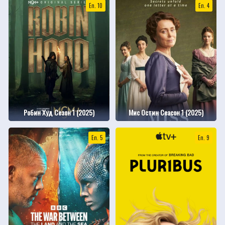
Еп. 10
Еп. 4
Робин Худ Сезон 1 (2025)
Мис Остин Сеасон 1 (2025)
Еп. 5
Еп. 9