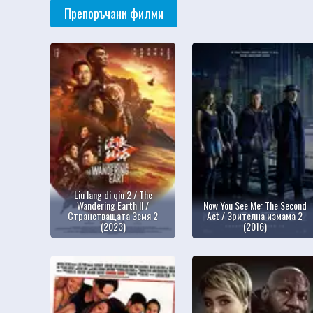
Препоръчани филми
Liu lang di qiu 2 / The
Wandering Earth II /
Now You See Me: The Second
Странстващата Земя 2
Act / Зрителна измама 2
(2023)
(2016)