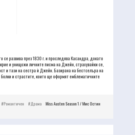
 се развива през 1830 г. и проследява Касандра, докато
крие и унищожи личните писма на Джейн, страхувайки се,
ост и тази на сестра ѝ Джейн. Базирана на бестселъра на
и болки и страстите, които ще оформят емблематичните
Романтичен
Драма
Miss Austen Season 1 / Мис Остин