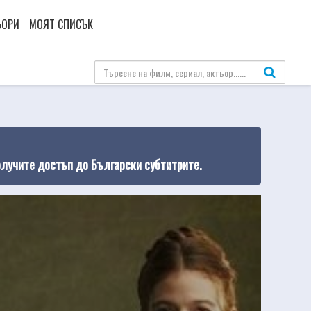
ЬОРИ
МОЯТ СПИСЪК
олучите достъп до Български субтитрите.