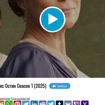
Мис Остин Сеасон 1 (2025)
Трейлър
 приятели! Благодарим ви!
senger
Reddit
WhatsApp
Pinterest
Telegram
LinkedIn
Teams
Twitter
Tumblr
VK
Viber
Yahoo