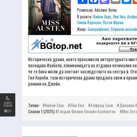
Режисьор:
Айслинг Уолш
В ролите:
Кийли Хоус
,
Лив Хил
,
Алфре
Синов Карлсен
,
Патси Феран
Жанр::
Биографичен
,
Сериали оналай
Историческа драма, която преосмисля литературната мисте
посещава Изабела, племенницата на отдавна починалия си 
че те биха могли да опетнят наследството на сестра ѝ. От
Гил Хорнби, тази историческа драма предлага свеж и прон
романи на Джейн.
ТЪМЕН
Тагове:
Кийли Хоус
Лив Хил
Алфред Енок
Джесика 
РЕЖИМ
Сеасон 1 (2025)
Гледай Филми Онлайн Безплатно
Мис Ости