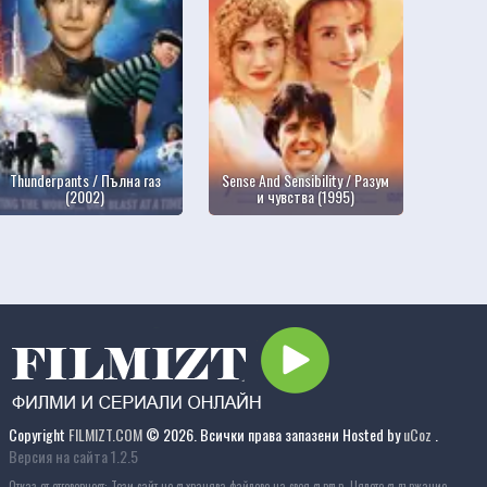
Thunderpants / Пълна газ
Sense And Sensibility / Разум
(2002)
и чувства (1995)
Copyright
FILMIZT.COM
© 2026. Всички права запазени
Hosted by
uCoz
.
Версия на сайта 1.2.5
Отказ от отговорност: Този сайт не съхранява файлове на своя сървър. Цялото съдържание