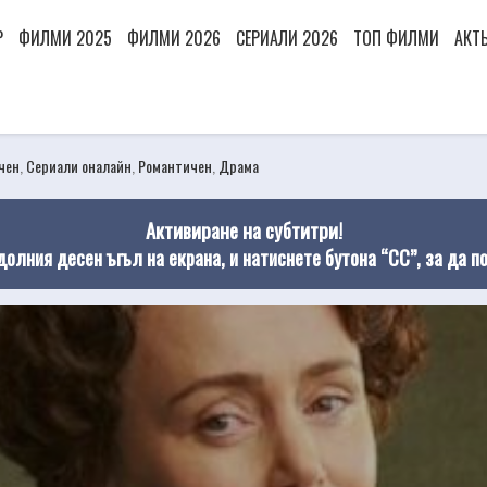
Р
ФИЛМИ 2025
ФИЛМИ 2026
СЕРИАЛИ 2026
ТОП ФИЛМИ
АКТ
чен
,
Сериали оналайн
,
Романтичен
,
Драма
Активиране на субтитри!
долния десен ъгъл на екрана, и натиснете бутона “CC”, за да п