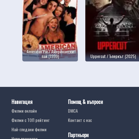
American Pie / Американски
пай (1999)
Uppercut / Ъперкът (2025)
Навигация
Помощ & въпроси
Филми онлайн
DMCA
Филми с ТОП рейтинг
Контакт с нас
Най-гледани филми
Партньори
Нови премиери