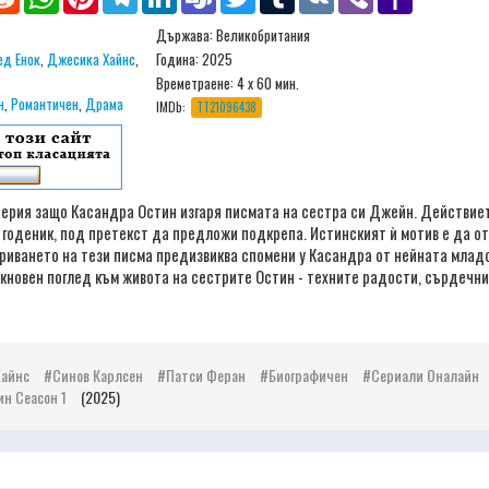
Mail
Държава: Великобритания
д Енок
,
Джесика Хайнс
,
Година: 2025
Времетраене:
4 х 60 мин.
н
,
Романтичен
,
Драма
IMDb:
TT21096438
рия защо Касандра Остин изгаря писмата на сестра си Джейн. Действието
годеник, под претекст да предложи подкрепа. Истинският ѝ мотив е да от
криването на тези писма предизвиква спомени у Касандра от нейната млад
икновен поглед към живота на сестрите Остин - техните радости, сърдечн
Хайнс
Синов Карлсен
Патси Феран
Биографичен
Сериали Оналайн
н Сеасон 1
(2025)