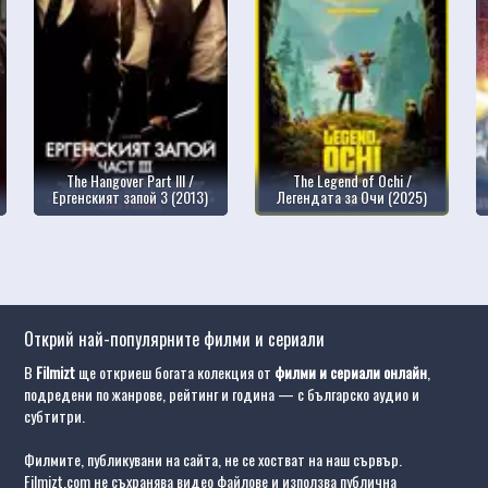
The Hangover Part III /
The Legend of Ochi /
Ергенският запой 3 (2013)
Легендата за Очи (2025)
Открий най-популярните филми и сериали
В
Filmizt
ще откриеш богата колекция от
филми и сериали онлайн
,
подредени по жанрове, рейтинг и година — с българско аудио и
субтитри.
Филмите, публикувани на сайта, не се хостват на наш сървър.
Filmizt.com не съхранява видео файлове и използва публична