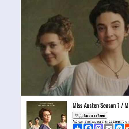
Miss Austen Season 1 / 
🤍 Добави в любими
Ако сайта ви харесва, споделете го с
Share
Facebook
Mastodon
Email
Mes