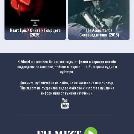
Heart Eyes / Очите на сърцето
The Accountant /
(2025)
Счетоводителят (2016)
В
Filmizt
ще откриеш богата колекция от
филми и сериали онлайн
,
подредени по жанрове, рейтинг и година — с българско аудио и
субтитри.
Филмите, публикувани на сайта, не се хостват на наш сървър.
Filmizt.com не съхранява видео файлове и използва публична
информация от външни източници.