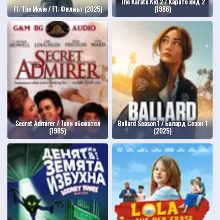
The Karate Kid 2 / Карате кид 2
F1: The Movie / F1: Филмът (2025)
(1986)
Secret Admirer / Таен обожател
Ballard Season 1 / Балард Сезон 1
(1985)
(2025)