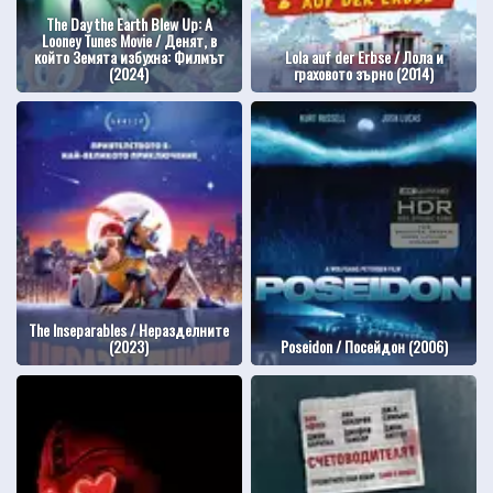
The Day the Earth Blew Up: A
Looney Tunes Movie / Денят, в
който Земята избухна: Филмът
Lola auf der Erbse / Лола и
(2024)
граховото зърно (2014)
The Inseparables / Неразделните
(2023)
Poseidon / Посейдон (2006)