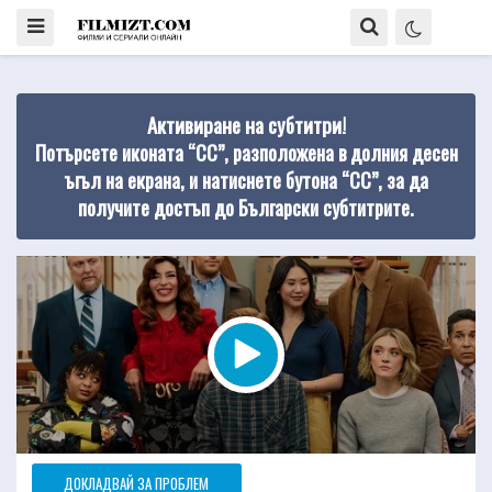
Активиране на субтитри!
Потърсете иконата “CC”, разположена в долния десен
ъгъл на екрана, и натиснете бутона “CC”, за да
получите достъп до Български субтитрите.
ДОКЛАДВАЙ ЗА ПРОБЛЕМ