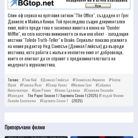
Спин-оф сериал на култовия ситком "The Office", създаден от Грег
Даниелс и Майкъл Коман. Той проследява същия документален
екип, който преди това е заснемал живота в клона на "Dunder
Mifflin", но сега насочва вниманието си към нов обект - западащия
вестник "Toledo Truth-Teller" в Охайо. Сериалът показва усилията
на новия редактор Нед Сампсън (Домнал Глийсън) да възроди
вестника, като работи с малък и неопитен екип от доброволци,
които се опитват да се справят с предизвикателствата на
модерната журналистика.
Тагове:
Тим Кий
Домнал Глийсън
Гбемисола Икумело
Челси
Фрей
Рамона Йънг
Оскар Нунес
Мелвин Грег
Сабрина
Импачиаторе
Ерик Рахил
Алекс Еделман
Сериали Оналайн
Комедия
The Paper Season 1 / Хартията Сезон 1 (2025)
Гледай Филми
Онлайн Безплатно
Хартията Сезон 1
(2025)
Препоръчани филми