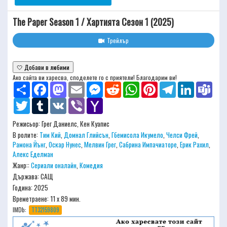
The Paper Season 1 / Хартията Сезон 1 (2025)
Трейлър
🤍 Добави в любими
Ако сайта ви харесва, споделете го с приятели! Благодарим ви!
Share
Facebook
Mastodon
Email
Messenger
Reddit
WhatsApp
Pinterest
Telegram
LinkedIn
Team
Twitter
Tumblr
VK
Viber
Yahoo
Mail
Режисьор:
Грег Даниелс, Кен Куапис
В ролите:
Тим Кий
,
Домнал Глийсън
,
Гбемисола Икумело
,
Челси Фрей
,
Рамона Йънг
,
Оскар Нунес
,
Мелвин Грег
,
Сабрина Импачиаторе
,
Ерик Рахил
,
Алекс Еделман
Жанр::
Сериали оналайн
,
Комедия
Държава: САЩ
Година: 2025
Времетраене:
11 х 89 мин.
IMDb:
TT32159809