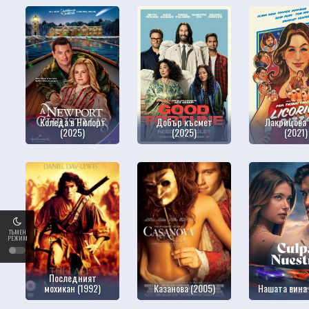
Коледа в Нюпорт
Добър късмет
Лакрицова
(2025)
(2025)
(2021)
ТЪМЕН
РЕЖИМ
Последният
мохикан (1992)
Казанова (2005)
Нашата вина 