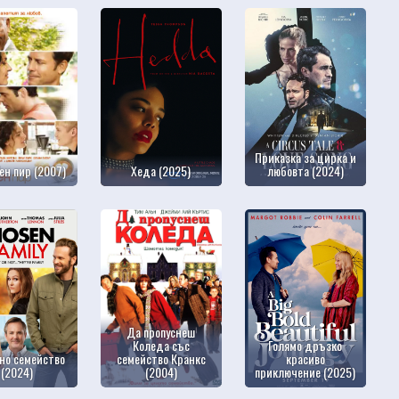
Приказка за цирка и
ен пир (2007)
Хеда (2025)
любовта (2024)
Да пропуснеш
Коледа със
Голямо дръзко
но семейство
семейство Кранкс
красиво
(2024)
(2004)
приключение (2025)