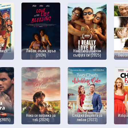
 пица
Любов, лъжи, кръв
Наистина обичам
(2024)
съпруга си (2025)
Любов
Нека се погрижа за
Сладка рецепта за
Избра
(2025)
теб (2024)
любов (2023)