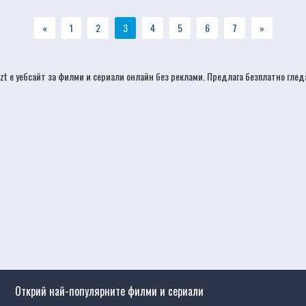
«
1
2
3
4
5
6
7
»
izt е уебсайт за филми и сериали онлайн без реклами. Предлага безплатно гле
Открий най-популярните филми и сериали