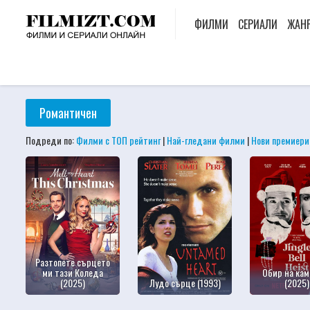
ФИЛМИ
СЕРИАЛИ
ЖАН
Романтичен
Подреди по:
Филми с ТОП рейтинг
|
Най-гледани филми
|
Нови премиери
Разтопете сърцето
ми тази Коледа
Обир на кам
(2025)
Лудо сърце (1993)
(2025)