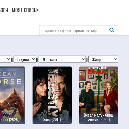
ЬОРИ
МОЯТ СПИСЪК
||
||
||
Весел малък бивш
мечта (2020)
Звяр (2011)
ученик (2025)