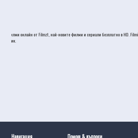
Филми онлайн
от Filmzt, най-новите
филми
и сериали безплатно в HD. Film
език.
Навигация
Помощ & въпроси