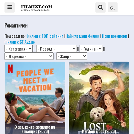
Романтичен
Подреди по:
Филми с ТОП рейтинг
|
Най-гледани филми
|
Нови премиери
|
Филми с БГ Аудио
||
||
||
||
Хора, които срещаме на
ваканция (2026)
Изгубен в рая (2026)