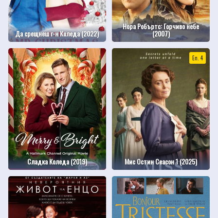
Нора Робъртс: Горчиво небе
Да срещнеш г-н Коледа (2022)
(2007)
Еп. 4
Сладка Коледа (2019)
Мис Остин Сеасон 1 (2025)