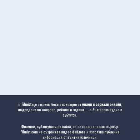
В
Filmizt
ще откриеш богата колекция от
филми и сериали онлайн
,
подредени по жанрове, рейтинг и година — с българско аудио и
субтитри.
Филмите, публикувани на сайта, не се хостват на наш сървър.
Filmizt.com не съхранява видео файлове и използва публична
информация от външни източници.