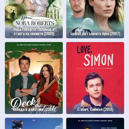
Нора Робъртс: Полунощ в
стаята на сенките (2009)
Брегът на тъмната луна (2007)
Коледа в действие (2024)
С обич, Саймън (2018)