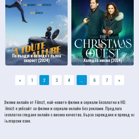
По въздух и по вода с пълна
скорост (2024)
Коледна мисия (2024)
«
1
2
3
4
...
6
7
»
Филми онлайн
от Filmzt, най-новите
филми
и сериали безплатно в HD.
Filmizt е уебсайт за филми и сериали онлайн без реклами. Предлага
безплатно гледане онлайн с високо качество, бързо зареждане и превод на
български език.