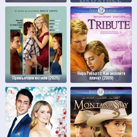
Нора Робъртс: Как ангелите
Премълчани истини (2025)
плачат (2009)