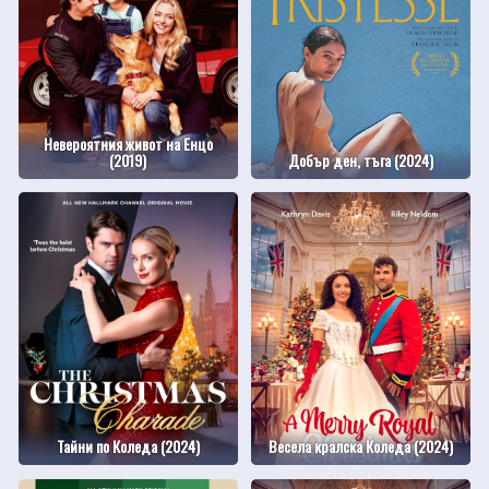
Невероятния живот на Енцо
(2019)
Добър ден, тъга (2024)
Тайни по Коледа (2024)
Весела кралска Коледа (2024)