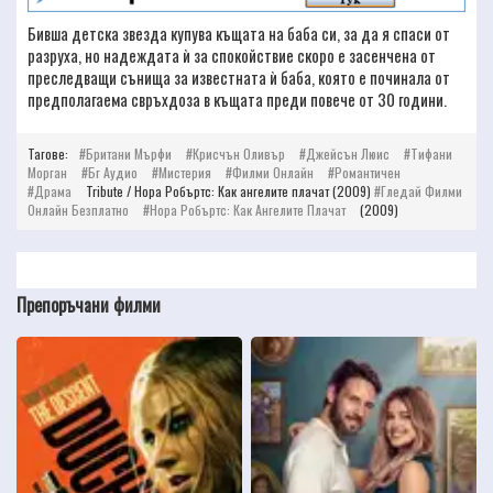
Бивша детска звезда купува къщата на баба си, за да я спаси от
разруха, но надеждата ѝ за спокойствие скоро е засенчена от
преследващи сънища за известната ѝ баба, която е починала от
предполагаема свръхдоза в къщата преди повече от 30 години.
Тагове:
Британи Мърфи
Крисчън Оливър
Джейсън Люис
Тифани
Морган
Бг Аудио
Мистерия
Филми Онлайн
Романтичен
Драма
Tribute / Нора Робъртс: Как ангелите плачат (2009)
Гледай Филми
Онлайн Безплатно
Нора Робъртс: Как Ангелите Плачат
(2009)
Препоръчани филми