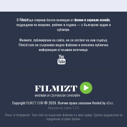
В
Filmizt
ще откриеш богата колекция от
филми и сериали онлайн
,
подредени по жанрове, рейтинг и година — с българско аудио и
субтитри.
Филмите, публикувани на сайта, не се хостват на наш сървър.
Filmizt.com не съхранява видео файлове и използва публична
информация от външни източници.
Copyright
FILMIZT.COM
© 2026. Всички права запазени
Hosted by
uCoz
.
Версия на сайта 1.2.5
Отказ от отговорност: Този сайт не съхранява файлове на своя сървър. Цялото съдържание се
предоставя от трети страни.