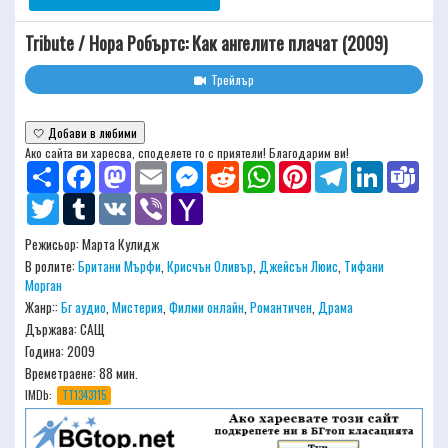
Tribute / Нора Робъртс: Как ангелите плачат (2009)
Трейлър
🤍 Добави в любими
Ако сайта ви харесва, споделете го с приятели! Благодарим ви!
Share
Facebook
Mastodon
Email
Messenger
Reddit
WhatsApp
Pinterest
Telegram
LinkedIn
Team
Twitter
Tumblr
VK
Viber
Yahoo
Mail
Режисьор:
Марта Кулидж
В ролите:
Британи Мърфи
,
Крисчън Оливър
,
Джейсън Люис
,
Тифани
Морган
Жанр::
Бг аудио
,
Мистерия
,
Филми онлайн
,
Романтичен
,
Драма
Държава: САЩ
Година: 2009
Времетраене:
88 мин.
IMDb:
TT1343115