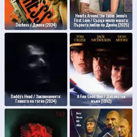
Hearts Around the Table: Jenna's
First Love / Сърца около масата:
Duchess / Дукеса (2024)
Първата любов на Джена (2025)
Daddy's Head / Заклинанието:
A Few Good Men / Доблестни
Главата на татко (2024)
мъже (1992)