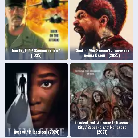
Iron Eagle 4 / Железен орел 4
Chief of War Season 1 / Голямата
(1995)
война Сезон 1 (2025)
Resident Evil: Welcome to Raccoon
City / Заразно зло: Началото
Invasive / Инвазивен (2024)
(2021)