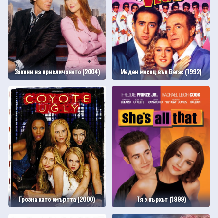
Закони на привличането (2004)
Меден месец във Вегас (1992)
Грозна като смъртта (2000)
Тя е върхът (1999)