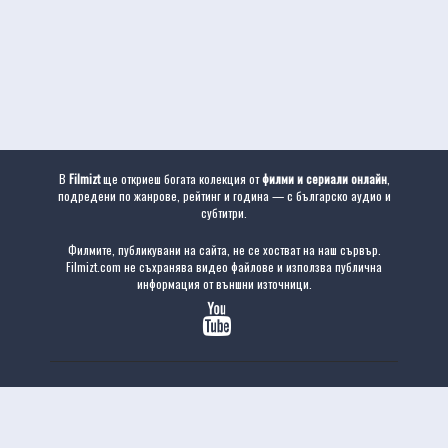
В
Filmizt
ще откриеш богата колекция от
филми и сериали онлайн
,
подредени по жанрове, рейтинг и година — с българско аудио и
субтитри.
Филмите, публикувани на сайта, не се хостват на наш сървър.
Filmizt.com не съхранява видео файлове и използва публична
информация от външни източници.