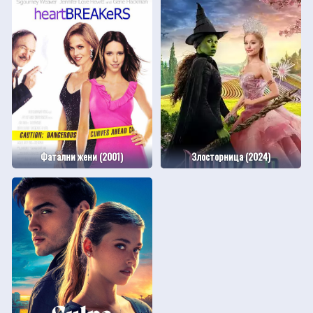
Фатални жени (2001)
Злосторница (2024)