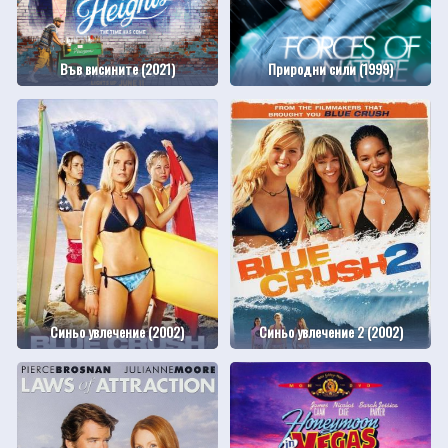
Във висините (2021)
Природни сили (1999)
Синьо увлечение (2002)
Синьо увлечение 2 (2002)