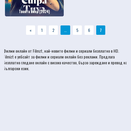
Твоята вина (2024)
«
1
2
...
5
6
7
Филми онлайн
от Filmzt, най-новите
филми
и сериали безплатно в HD.
Filmizt е уебсайт за филми и сериали онлайн без реклами. Предлага
безплатно гледане онлайн с високо качество, бързо зареждане и превод на
български език.