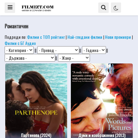
Романтичен
Подреди по:
Филми с ТОП рейтинг
|
Най-гледани филми
|
Нови премиери
|
Филми с БГ Аудио
||
||
||
||
Партенопа (2024)
Думи и изображения (2013)