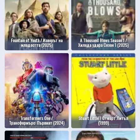
Fountain of Youth / Изворът на
A Thousand Blows Season 1 /
младостта (2025)
Хиляда удара Сезон 1 (2025)
Transformers One /
Stuart Little / Стюарт Литъл
Трансформърс: Първият (2024)
(1999)