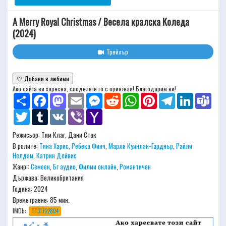
A Merry Royal Christmas / Весела кралска Коледа
(2024)
Трейлър
🤍 Добави в любими
Ако сайта ви харесва, споделете го с приятели! Благодарим ви!
Share
Facebook
Mastodon
Email
Messenger
Reddit
WhatsApp
Pinterest
Telegram
LinkedIn
Team
Twitter
Tumblr
VK
Viber
Yahoo
Mail
Режисьор:
Тим Клаг, Дани Стак
В ролите:
Тина Харис
,
Ребека Финч
,
Марли Куинлан-Гарднър
,
Райли
Нелдам
,
Катрин Дейвис
Жанр::
Семеен
,
Бг аудио
,
Филми онлайн
,
Романтичен
Държава: Великобритания
Година: 2024
Времетраене:
85 мин.
IMDb:
TT31722804