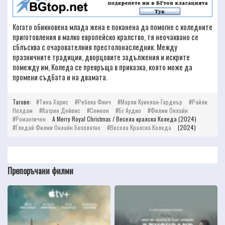
Когато обикновена млада жена е поканена да помогне с коледните
приготовления в малко европейско кралство, тя неочаквано се
сблъсква с очарователния престолонаследник. Между
празничните традиции, дворцовите задължения и искрите
помежду им, Коледа се превръща в приказка, която може да
промени съдбата и на двамата.
Тагове:
Тина Харис
Ребека Финч
Марли Куинлан-Гарднър
Райли
Нелдам
Катрин Дейвис
Семеен
Бг Аудио
Филми Онлайн
Романтичен
A Merry Royal Christmas / Весела кралска Коледа (2024)
Гледай Филми Онлайн Безплатно
Весела Кралска Коледа
(2024)
Препоръчани филми