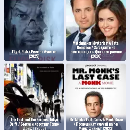
Matchmaker Mysteries: A Fatal
Romance / Загадките на
Flight Risk / Риск от бягство
сватовницата: Фатален романс
(2025)
(2020)
The Fast and the Furious: Tokyo
Mr. Monk's Last Case: A Monk Movie
Drift / Бързи и яростни: Токио
/ Последният случай на г-н
Дрифт (2006)
Монк: Филмът (2023)