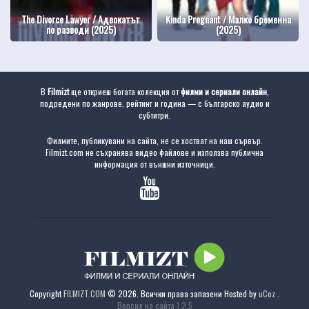
The Divorce Lawyer / Адвокатът
Kinda Pregnant / Малко бременна
по разводи (2025)
(2025)
В
Filmizt
ще откриеш богата колекция от
филми и сериали онлайн
,
подредени по жанрове, рейтинг и година — с българско аудио и
субтитри.
Филмите, публикувани на сайта, не се хостват на наш сървър.
Filmizt.com не съхранява видео файлове и използва публична
информация от външни източници.
Copyright
FILMIZT.COM
© 2026. Всички права запазени
Hosted by
uCoz
.
Версия на сайта 1.2.5