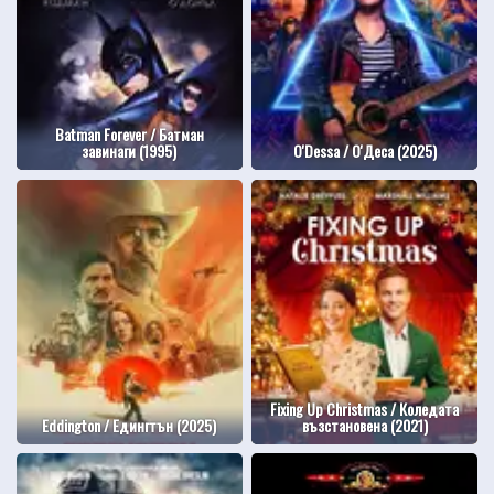
Batman Forever / Батман
завинаги (1995)
O'Dessa / О'Деса (2025)
Fixing Up Christmas / Коледата
Eddington / Едингтън (2025)
възстановена (2021)