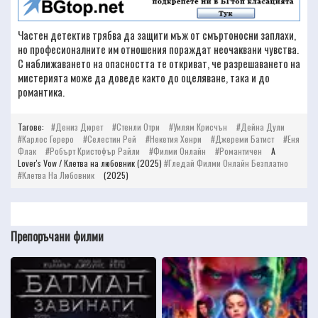
Частен детектив трябва да защити мъж от смъртоносни заплахи,
но професионалните им отношения пораждат неочаквани чувства.
С наближаването на опасността те откриват, че разрешаването на
мистерията може да доведе както до оцеляване, така и до
романтика.
Тагове:
Дениз Дюрет
Стенли Отри
Уилям Крисчън
Дейна Дули
Карлос Гереро
Селестин Рей
Некетия Хенри
Джереми Батист
Еня
Флак
Робърт Кристофър Райли
Филми Онлайн
Романтичен
A
Lover's Vow / Клетва на любовник (2025)
Гледай Филми Онлайн Безплатно
Клетва На Любовник
(2025)
Препоръчани филми