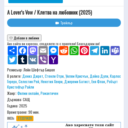
A Lover's Vow / Клетва на любовник (2025)
Трейлър
🤍 Добави в любими
Ако сайта ви харесва, споделете го с приятели! Благодарим ви!
Share
Facebook
Mastodon
Email
Messenger
Reddit
WhatsApp
Pinterest
Telegram
LinkedIn
Team
Twitter
Tumblr
VK
Viber
Yahoo
Mail
Режисьор:
Лейн Шефтър Бишоп
В ролите:
Дениз Дюрет
,
Стенли Отри
,
Уилям Крисчън
,
Дейна Дули
,
Карлос
Гереро
,
Селестин Рей
,
Некетия Хенри
,
Джереми Батист
,
Еня Флак
,
Робърт
Кристофър Райли
Жанр::
Филми онлайн
,
Романтичен
Държава: САЩ
Година: 2025
Времетраене:
90 мин.
IMDb:
TT33714311