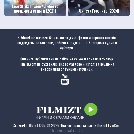
Love Strikes Twice / Любовта
поразява два пъти (2021)
Uglies / Грозните (2024)
В
Filmizt
ще откриеш богата колекция от
филми и сериали онлайн
,
подредени по жанрове, рейтинг и година — с българско аудио и
субтитри.
Филмите, публикувани на сайта, не се хостват на наш сървър.
Filmizt.com не съхранява видео файлове и използва публична
информация от външни източници.
Copyright
FILMIZT.COM
© 2026. Всички права запазени
Hosted by
uCoz
.
Версия на сайта 1.2.5