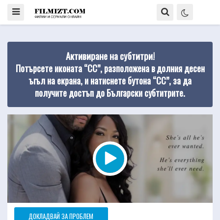
Активиране на субтитри!
Потърсете иконата “CC”, разположена в долния десен
ъгъл на екрана, и натиснете бутона “CC”, за да
получите достъп до Български субтитрите.
ДОКЛАДВАЙ ЗА ПРОБЛЕМ