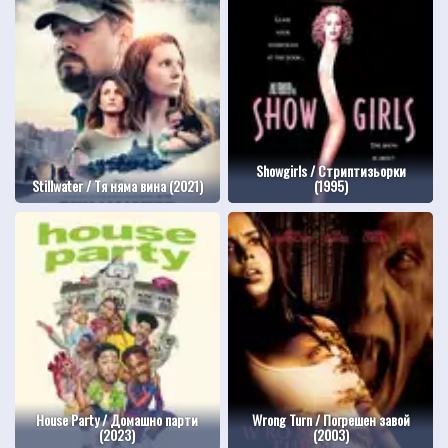
Showgirls / Стриптизьорки
Stillwater / Тя няма вина (2021)
(1995)
House Party / Домашно парти
Wrong Turn / Погрешен завой
(2023)
(2003)