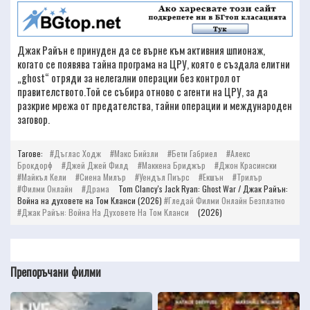
Джак Райън е принуден да се върне към активния шпионаж,
когато се появява тайна програма на ЦРУ, която е създала елитни
„ghost“ отряди за нелегални операции без контрол от
правителството.Той се събира отново с агенти на ЦРУ, за да
разкрие мрежа от предателства, тайни операции и международен
заговор.
Тагове:
Дъглас Ходж
Макс Бийзли
Бети Габриел
Алекс
Брокдорф
Джей Джей Филд
Маккена Бриджър
Джон Красински
Майкъл Кели
Сиена Милър
Уендъл Пиърс
Екшън
Трилър
Филми Онлайн
Драма
Tom Clancy's Jack Ryan: Ghost War / Джак Райън:
Война на духовете на Том Кланси (2026)
Гледай Филми Онлайн Безплатно
Джак Райън: Война На Духовете На Том Кланси
(2026)
Препоръчани филми