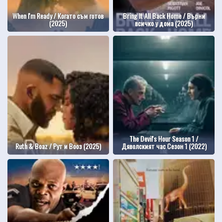
When I'm Ready / Когато съм готов
Bring It All Back Home / Върни
(2025)
всичко у дома (2025)
The Devil's Hour Season 1 /
Ruth & Boaz / Рут и Вооз (2025)
Дяволският час Сезон 1 (2022)