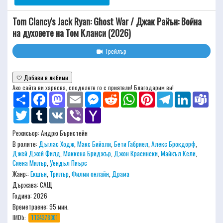
Tom Clancy's Jack Ryan: Ghost War / Джак Райън: Война
на духовете на Том Кланси (2026)
Трейлър
🤍 Добави в любими
Ако сайта ви харесва, споделете го с приятели! Благодарим ви!
Share
Facebook
Mastodon
Email
Messenger
Reddit
WhatsApp
Pinterest
Telegram
LinkedIn
Team
Twitter
Tumblr
VK
Viber
Yahoo
Mail
Режисьор:
Андрю Бърнстейн
В ролите:
Дъглас Ходж
,
Макс Бийзли
,
Бети Габриел
,
Алекс Брокдорф
,
Джей Джей Филд
,
Маккена Бриджър
,
Джон Красински
,
Майкъл Кели
,
Сиена Милър
,
Уендъл Пиърс
Жанр::
Екшън
,
Трилър
,
Филми онлайн
,
Драма
Държава: САЩ
Година: 2026
Времетраене:
95 мин.
IMDb:
TT34378301