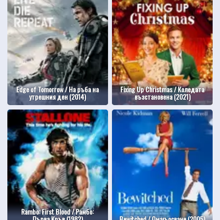
Edge of Tomorrow / На ръба на
Fixing Up Christmas / Коледата
утрешния ден (2014)
възстановена (2021)
Rambo: First Blood / Рамбо:
Първа Кръв (1982)
Bewitched / Омагьосване (2005)