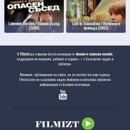
Lakeview Terrace / Опасен съсед
Lost in Translation / Изгубени в
(2008)
превода (2003)
В
Filmizt
ще откриеш богата колекция от
филми и сериали онлайн
,
подредени по жанрове, рейтинг и година — с българско аудио и
субтитри.
Филмите, публикувани на сайта, не се хостват на наш сървър.
Filmizt.com не съхранява видео файлове и използва публична
информация от външни източници.