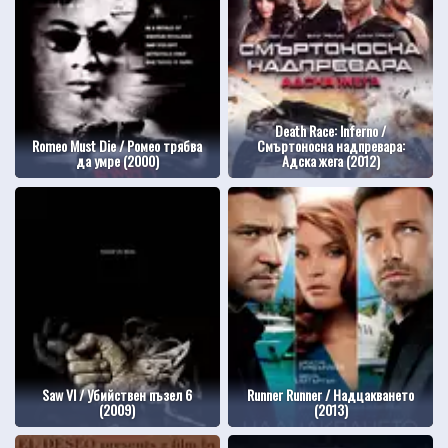
Death Race: Inferno /
Romeo Must Die / Ромео трябва
Смъртоносна надпревара:
да умре (2000)
Адска жега (2012)
Saw VI / Убийствен пъзел 6
Runner Runner / Надцакването
(2009)
(2013)