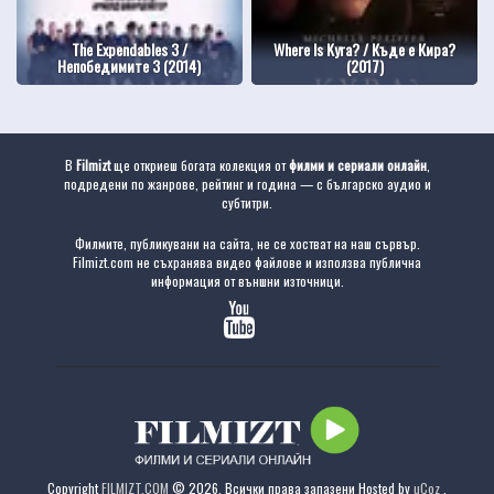
The Expendables 3 /
Where Is Kyra? / Къде е Кира?
Непобедимите 3 (2014)
(2017)
В
Filmizt
ще откриеш богата колекция от
филми и сериали онлайн
,
подредени по жанрове, рейтинг и година — с българско аудио и
субтитри.
Филмите, публикувани на сайта, не се хостват на наш сървър.
Filmizt.com не съхранява видео файлове и използва публична
информация от външни източници.
Copyright
FILMIZT.COM
© 2026. Всички права запазени
Hosted by
uCoz
.