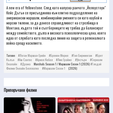
A new era of Yellowstone. След като напуска ранчото „Йелоустоун“
Кейс Дътън се присъединява към елитно подразделение на
американски маршали, комбинирайки уменията си като каубой и
морски тюлени, за да донесе справедливост на стрелбища в
Монтана, където той и съотборниците му трябва да балансират
между семейството, дълга и високата психологическа цена, която
идва от службата като последна линия на защита в регионалната
война срещу насилието.
Тагове:
Логан Маршал-Грийн
Брекен Мерил
Гил Бирмингам
Брет
Кълън
Аш Сантос
Ариел Кебел
Люк Граймс
Уестърн
Сериали
Оналайн
Драма
Marshals Season 1 / Маршали Сезон 1 (2026)
Гледай
Филми Онлайн Безплатно
Маршали Сезон 1
(2026)
Препоръчани филми