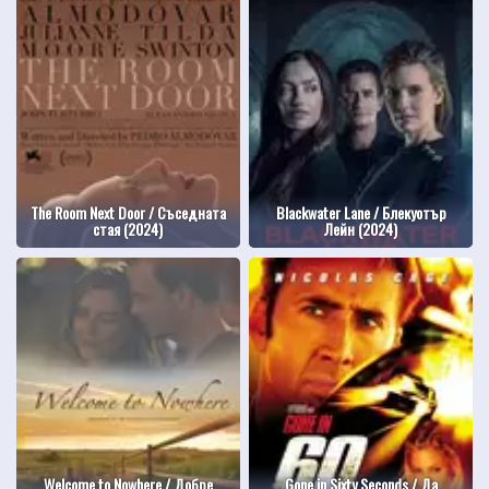
The Room Next Door / Съседната
Blackwater Lane / Блекуотър
стая (2024)
Лейн (2024)
Welcome to Nowhere / Добре
Gone in Sixty Seconds / Да