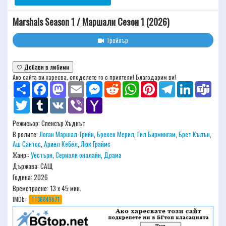
Marshals Season 1 / Маршали Сезон 1 (2026)
Трейлър
🤍 Добави в любими
Ако сайта ви харесва, споделете го с приятели! Благодарим ви!
Share
Facebook
Mastodon
Email
Messenger
Reddit
WhatsApp
Pinterest
Telegram
LinkedIn
Team
Twitter
Tumblr
VK
Viber
Yahoo
Mail
Режисьор:
Спенсър Хъднът
В ролите:
Логан Маршал-Грийн
,
Брекен Мерил
,
Гил Бирмингам
,
Брет Кълън
,
Аш Сантос
,
Ариел Кебел
,
Люк Граймс
Жанр::
Уестърн
,
Сериали оналайн
,
Драма
Държава: САЩ
Година: 2026
Времетраене:
13 x 45 мин.
IMDb:
TT36849871