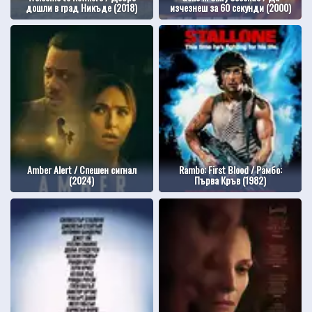
дошли в град Никъде (2018)
изчезнеш за 60 секунди (2000)
Amber Alert / Спешен сигнал
Rambo: First Blood / Рамбо:
(2024)
Първа Кръв (1982)