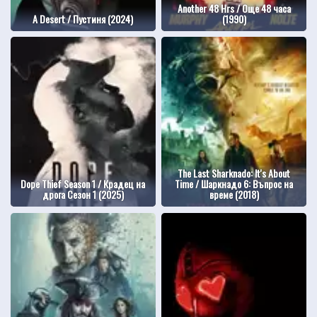
Another 48 Hrs / Още 48 часа
A Desert / Пустиня (2024)
(1990)
The Last Sharknado: It's About
Dope Thief Season 1 / Крадец на
Time / Шаркнадо 6: Въпрос на
дрога Сезон 1 (2025)
време (2018)