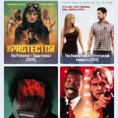
The Protector / Защитникът
The Bounty Hunter / Отстреляй
(2025)
бившата (2010)