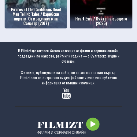
Pirates of the Caribbean: Dead
Men Tell No Tales / Карибски
пирати: Отмъщението на
Heart Eyes / Очите на сърцето
Салазар (2017)
(2025)
В
Filmizt
ще откриеш богата колекция от
филми и сериали онлайн
,
подредени по жанрове, рейтинг и година — с българско аудио и
субтитри.
Филмите, публикувани на сайта, не се хостват на наш сървър.
Filmizt.com не съхранява видео файлове и използва публична
информация от външни източници.