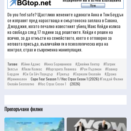
Do you feel safe? Щастливо женените адвокати Анна и Том Боудън
се изправят пред нарастваща и смъртоносна заплаха в Савана,
Джорджия, когато печално известният убиец Макс Кейди излиза
на свобода след 17 години зад решетките. Кейди е решен на
всичко, за да отмъсти на семейството, което е отговорно за
неговата присъда, въвличайки ги в психологическа игра на
контрол, страх и съвременна манипулация.
Тагове:
Ейми Адамс
Анна Баришников
Джейми Хектор
Патрик
Уилсън
Лили Колиас
Маргарита Левиева
Рон Пърлман
Хавиер
Бардем
Си Си Ейч Паундър
Трилър
Сериали Оналайн
Драма
Криминален
Cape Fear Season 1 / Нос Страх Сезон 1 (2026)
Гледай Филми
Онлайн Безплатно
Нос Страх Сезон 1
(2026)
Препоръчани филми