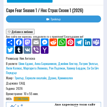
Cape Fear Season 1 / Нос Страх Сезон 1 (2026)
Трейлър
🤍 Добави в любими
Ако сайта ви харесва, споделете го с приятели! Благодарим ви!
Share
Facebook
Mastodon
Email
Messenger
Reddit
WhatsApp
Pinterest
Telegram
LinkedIn
Team
Twitter
Tumblr
VK
Viber
Yahoo
Mail
Режисьор:
Ник Антоска
В ролите:
Ейми Адамс
,
Анна Баришников
,
Джейми Хектор
,
Патрик Уилсън
,
Лили Колиас
,
Маргарита Левиева
,
Рон Пърлман
,
Хавиер Бардем
,
Си Си Ейч
Паундър
Жанр::
Трилър
,
Сериали оналайн
,
Драма
,
Криминален
Държава: САЩ
Година: 2026
Времетраене:
10 x 55 мин.
IMDb:
TT34675596