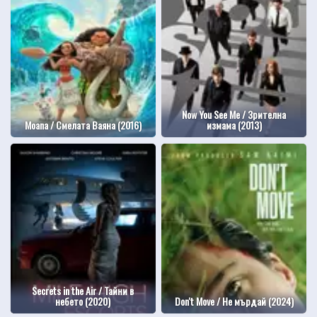
Now You See Me / Зрителна
Moana / Смелата Ваяна (2016)
измама (2013)
Secrets in the Air / Тайни в
небето (2020)
Don't Move / Не мърдай (2024)