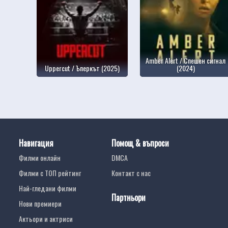
Amber Alert / Спешен сигнал
Uppercut / Ъперкът (2025)
(2024)
Навигация
Помощ & въпроси
Филми онлайн
DMCA
Филми с ТОП рейтинг
Контакт с нас
Най-гледани филми
Партньори
Нови премиери
Актьори и актриси