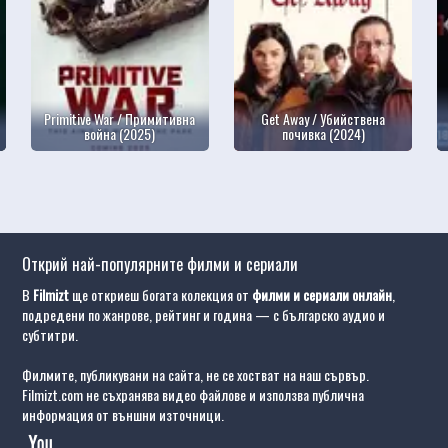
Primitive War / Примитивна
Get Away / Убийствена
война (2025)
почивка (2024)
Открий най-популярните филми и сериали
В
Filmizt
ще откриеш богата колекция от
филми и сериали онлайн
,
подредени по жанрове, рейтинг и година — с българско аудио и
субтитри.
Филмите, публикувани на сайта, не се хостват на наш сървър.
Filmizt.com не съхранява видео файлове и използва публична
информация от външни източници.