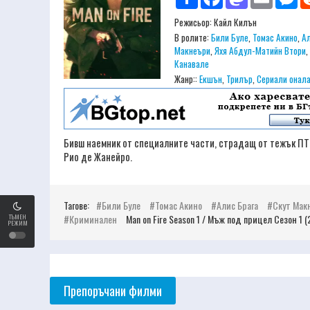
Режисьор:
Кайл Килън
В ролите:
Били Буле
,
Томас Акино
,
Ал
Макнеъри
,
Яхя Абдул-Матийн Втори
,
Канавале
Жанр::
Екшън
,
Трилър
,
Сериали онал
Бивш наемник от специалните части, страдащ от тежък ПТСР
Рио де Жанейро.
Тагове:
Били Буле
Томас Акино
Алис Брага
Скут Мак
Криминален
Man on Fire Season 1 / Мъж под прицел Сезон 1 
ТЪМЕН
РЕЖИМ
Препоръчани филми