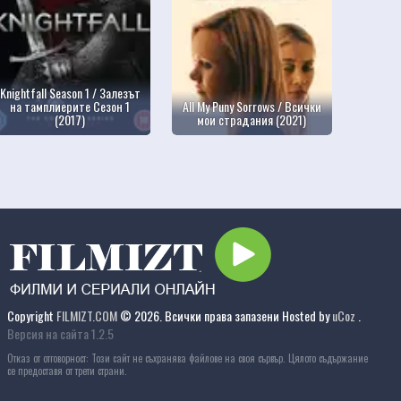
Knightfall Season 1 / Залезът
на тамплиерите Сезон 1
All My Puny Sorrows / Всички
(2017)
мои страдания (2021)
Copyright
FILMIZT.COM
© 2026. Всички права запазени
Hosted by
uCoz
.
Версия на сайта 1.2.5
Отказ от отговорност: Този сайт не съхранява файлове на своя сървър. Цялото съдържание
се предоставя от трети страни.