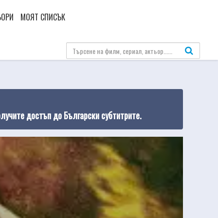
ЬОРИ
МОЯТ СПИСЪК
олучите достъп до Български субтитрите.