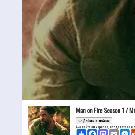
Man on Fire Season 1 / 
🤍 Добави в любими
Ако сайта ви харесва, споделете го с
Share
Facebook
Mastodon
Email
Mes