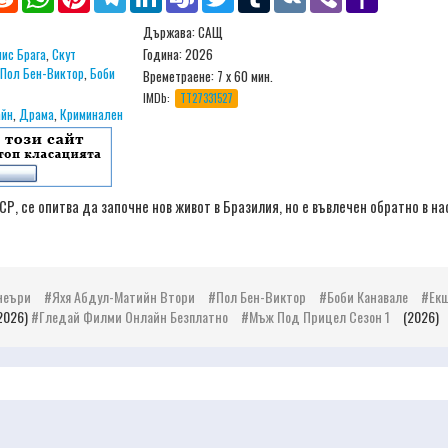
Mail
Държава: САЩ
ис Брага
,
Скут
Година: 2026
Пол Бен-Виктор
,
Боби
Времетраене:
7 x 60 мин.
IMDb:
TT27331527
айн
,
Драма
,
Криминален
, се опитва да започне нов живот в Бразилия, но е въвлечен обратно в н
неъри
Яхя Абдул-Матийн Втори
Пол Бен-Виктор
Боби Канавале
Ек
(2026)
Гледай Филми Онлайн Безплатно
Мъж Под Прицел Сезон 1
(2026)