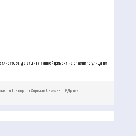
асилието, за да защити тийнейджърка на опасните улици на
шън
Трилър
Сериали Оналайн
Драма