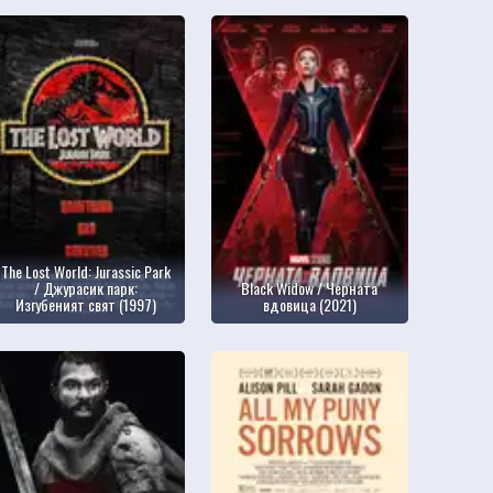
The Lost World: Jurassic Park
/ Джурасик парк:
Black Widow / Черната
Изгубеният свят (1997)
вдовица (2021)