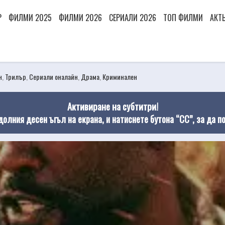
Р
ФИЛМИ 2025
ФИЛМИ 2026
СЕРИАЛИ 2026
ТОП ФИЛМИ
АКТ
н
,
Трилър
,
Сериали оналайн
,
Драма
,
Криминален
Активиране на субтитри!
долния десен ъгъл на екрана, и натиснете бутона “CC”, за да п