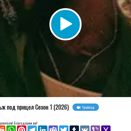
Мъж под прицел Сезон 1 (2026)
Трейлър
 приятели! Благодарим ви!
senger
Reddit
WhatsApp
Pinterest
Telegram
LinkedIn
Teams
Twitter
Tumblr
VK
Viber
Yahoo