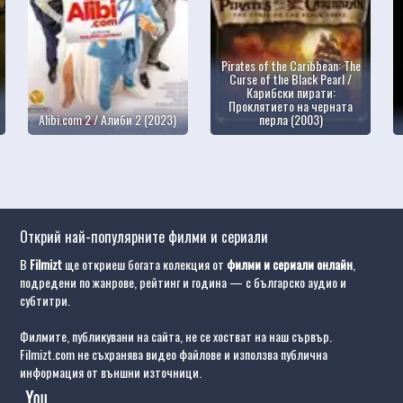
Pirates of the Caribbean: The
Curse of the Black Pearl /
Карибски пирати:
Проклятието на черната
Alibi.com 2 / Алиби 2 (2023)
перла (2003)
Открий най-популярните филми и сериали
В
Filmizt
ще откриеш богата колекция от
филми и сериали онлайн
,
подредени по жанрове, рейтинг и година — с българско аудио и
субтитри.
Филмите, публикувани на сайта, не се хостват на наш сървър.
Filmizt.com не съхранява видео файлове и използва публична
информация от външни източници.