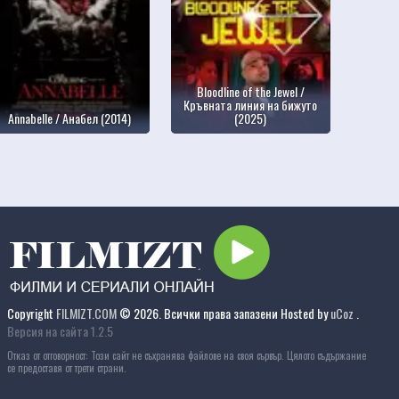
Bloodline of the Jewel /
Кръвната линия на бижуто
Annabelle / Анабел (2014)
(2025)
Copyright
FILMIZT.COM
© 2026. Всички права запазени
Hosted by
uCoz
.
Версия на сайта 1.2.5
Отказ от отговорност: Този сайт не съхранява файлове на своя сървър. Цялото съдържание
се предоставя от трети страни.