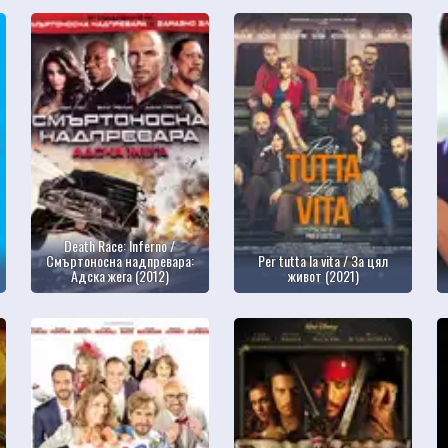
Death Race: Inferno /
Смъртоносна надпревара:
Per tutta la vita / За цял
Адска жега (2012)
живот (2021)