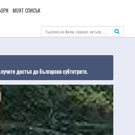
ЬОРИ
МОЯТ СПИСЪК
олучите достъп до Български субтитрите.