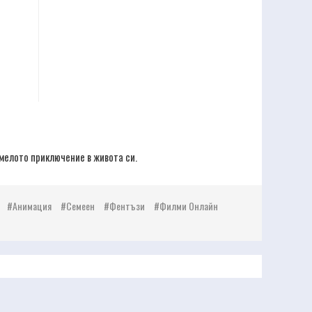
мелото приключение в живота си.
Анимация
Семеен
Фентъзи
Филми Онлайн