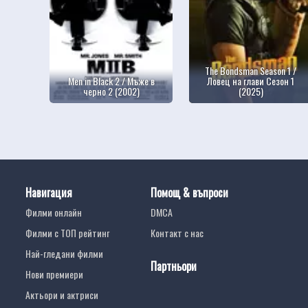
The Bondsman Season 1 /
Men in Black 2 / Мъже в
Ловец на глави Сезон 1
черно 2 (2002)
(2025)
Навигация
Помощ & въпроси
Филми онлайн
DMCA
Филми с ТОП рейтинг
Контакт с нас
Най-гледани филми
Партньори
Нови премиери
Актьори и актриси