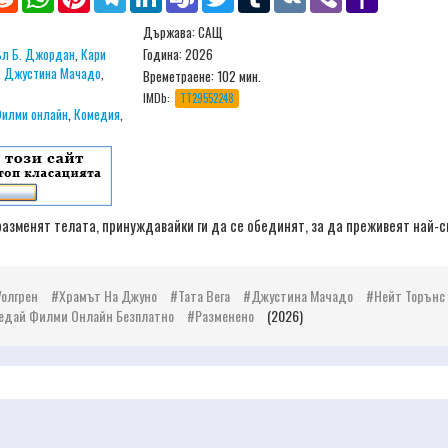
Mail
Държава: САЩ
л Б. Джордан
,
Кари
Година: 2026
,
Джустина Мачадо
,
Времетраене:
102 мин.
IMDb:
TT29552248
илми онлайн
,
Комедия
,
разменят телата, принуждавайки ги да се обединят, за да преживеят най-с
Уолгрен
Храмът На Джуно
Тата Вега
Джустина Мачадо
Нейт Торънс
едай Филми Онлайн Безплатно
Разменено
(2026)