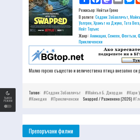
Режисьор:
Нейтън Грено
В ролите:
Седрик Забавлячът
,
Майкъ
Уолгрен
,
Храмът на Джуно
,
Тата Вега
Нейт Торънс
Жанр::
Анимация
,
Семеен
,
Фентъзи
,
Ф
Приключенски
Малко горско същество и величествена птица внезапно си 
Тагове:
Седрик Забавлячът
Майкъл Б. Джордан
Кари 
Комедия
Приключенски
Swapped / Разменено (2026)
Гл
ТЪМЕН
РЕЖИМ
Препоръчани филми