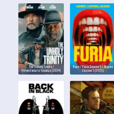
The Unholy Trinity /
Rage / Furia Season 1 / Фурия
Нечестивата троица (2024)
Сеазон 1 (2025)