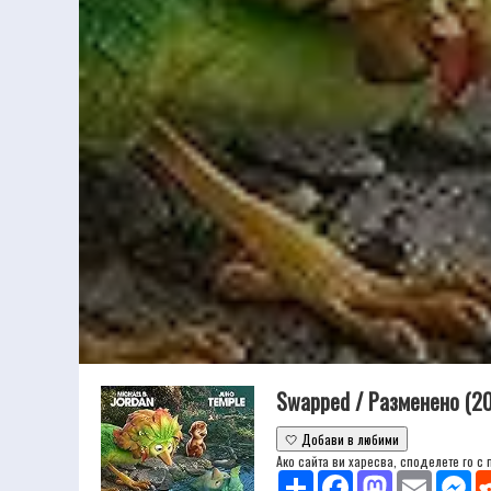
Swapped / Разменено (2
🤍 Добави в любими
Ако сайта ви харесва, споделете го с
Share
Facebook
Mastodon
Email
Mes