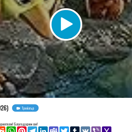
026)
Трейлър
 приятели! Благодарим ви!
senger
Reddit
WhatsApp
Pinterest
Telegram
LinkedIn
Teams
Twitter
Tumblr
VK
Viber
Yahoo