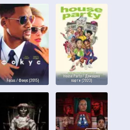
House Party / Домашно
Focus / Фокус (2015)
парти (2023)