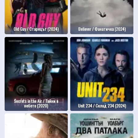
Old Guy / Старецът (2024)
Believer / Фанатичка (2024)
Secrets in the Air / Тайни в
небето (2020)
Unit 234 / Склад 234 (2024)