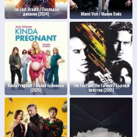
The Last Breath / Последно
дихание (2024)
Miami Vice / Маями Вайс
Kinda Pregnant / Малко бременна
The Fast and the Furious / Бързи и
(2025)
яростни (2001)