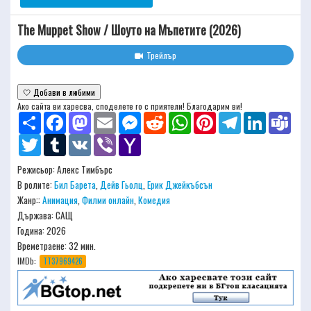
The Muppet Show / Шоуто на Мъпетите (2026)
Трейлър
🤍 Добави в любими
Ако сайта ви харесва, споделете го с приятели! Благодарим ви!
Share
Facebook
Mastodon
Email
Messenger
Reddit
WhatsApp
Pinterest
Telegram
LinkedIn
Team
Twitter
Tumblr
VK
Viber
Yahoo
Mail
Режисьор:
Алекс Тимбърс
В ролите:
Бил Барета
,
Дейв Гьолц
,
Ерик Джейкъбсън
Жанр::
Анимация
,
Филми онлайн
,
Комедия
Държава: САЩ
Година: 2026
Времетраене:
32 мин.
IMDb:
TT37969426