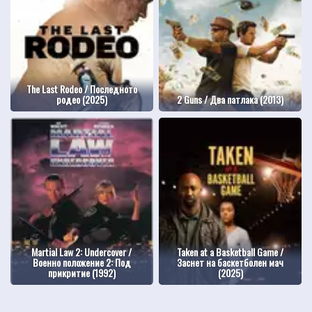
The Last Rodeo / Последното
родео (2025)
2 Guns / Два патлака (2013)
Martial Law 2: Undercover /
Taken at a Basketball Game /
Военно положение 2: Под
Заснет на баскетболен мач
прикритие (1992)
(2025)