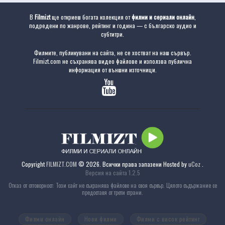
В
Filmizt
ще откриеш богата колекция от
филми и сериали онлайн
,
подредени по жанрове, рейтинг и година — с българско аудио и
субтитри.
Филмите, публикувани на сайта, не се хостват на наш сървър.
Filmizt.com не съхранява видео файлове и използва публична
информация от външни източници.
Copyright
FILMIZT.COM
© 2026. Всички права запазени
Hosted by
uCoz
.
Версия на сайта 1.2.5
Отказ от отговорност: Този сайт не съхранява файлове на своя сървър. Цялото съдържание се
предоставя от трети страни.
Филми онлайн
Нови филми
Филми с висок рейтинг