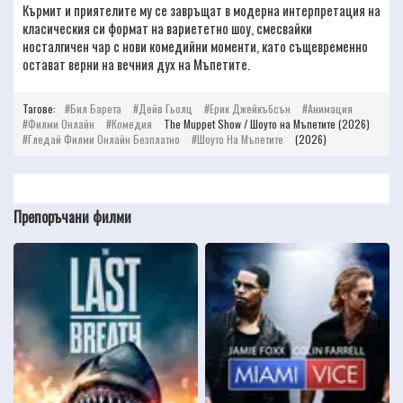
Кърмит и приятелите му се завръщат в модерна интерпретация на
класическия си формат на вариететно шоу, смесвайки
носталгичен чар с нови комедийни моменти, като същевременно
остават верни на вечния дух на Мъпетите.
Тагове:
Бил Барета
Дейв Гьолц
Ерик Джейкъбсън
Анимация
Филми Онлайн
Комедия
The Muppet Show / Шоуто на Мъпетите (2026)
Гледай Филми Онлайн Безплатно
Шоуто На Мъпетите
(2026)
Препоръчани филми