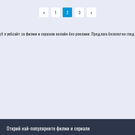
«
1
2
3
»
izt е уебсайт за филми и сериали онлайн без реклами. Предлага безплатно гле
Открий най-популярните филми и сериали