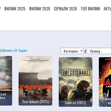
Р
ФИЛМИ 2025
ФИЛМИ 2026
СЕРИАЛИ 2026
ТОП ФИЛМИ
АКТ
|
Филми с БГ Аудио
||
о на
айън
Рамбо
Под прицел (2025)
Заветът (2023)
кр