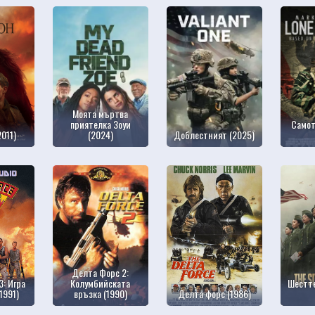
Моята мъртва
приятелка Зоуи
Самот
2011)
(2024)
Доблестният (2025)
Делта Форс 2:
: Игра
Колумбийската
Шестте
1991)
връзка (1990)
Делта форс (1986)