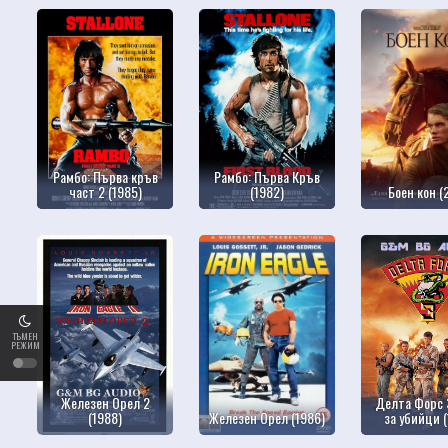
Рамбо: Първа кръв
Рамбо: Първа Кръв
част 2 (1985)
(1982)
Боен кон (
ТЪМЕН
РЕЖИМ
Железен Орел 2
Делта Форс 3
(1988)
Железен Орел (1986)
за убийци (