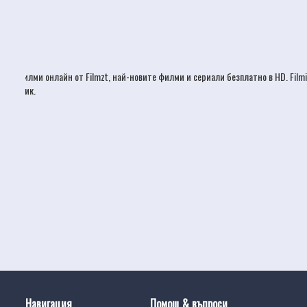
Филми онлайн
от Filmzt, най-новите
филми
и сериали безплатно в HD. Film
език.
Навигация
Помощ & въпроси