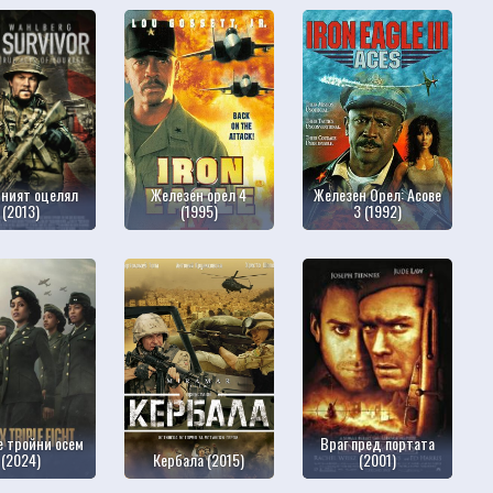
ният оцелял
Железен орел 4
Железен Орел: Асове
(2013)
(1995)
3 (1992)
 тройни осем
Враг пред портата
(2024)
Кербала (2015)
(2001)