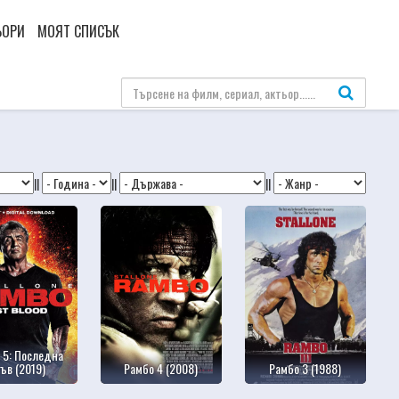
ЬОРИ
МОЯТ СПИСЪК
||
||
||
 5: Последна
ъв (2019)
Рамбо 4 (2008)
Рамбо 3 (1988)