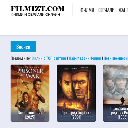
ФИЛМИ
СЕРИАЛИ
ЖАН
Военен
Подреди по:
Филми с ТОП рейтинг
|
Най-гледани филми
|
Нови премиери
Спасяванет
Военнопленник
Враг пред портата
редник Р
(2025)
(2001)
(1998)