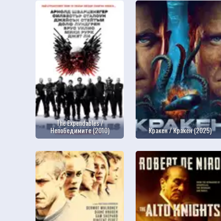
The Expendables /
Непобедимите (2010)
Кракен / Кракен (2025)