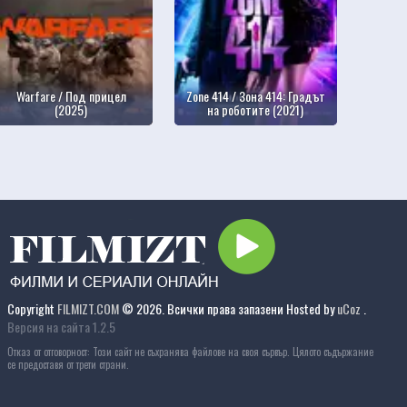
Warfare / Под прицел
Zone 414 / Зона 414: Градът
(2025)
на роботите (2021)
Copyright
FILMIZT.COM
© 2026. Всички права запазени
Hosted by
uCoz
.
Версия на сайта 1.2.5
Отказ от отговорност: Този сайт не съхранява файлове на своя сървър. Цялото съдържание
се предоставя от трети страни.