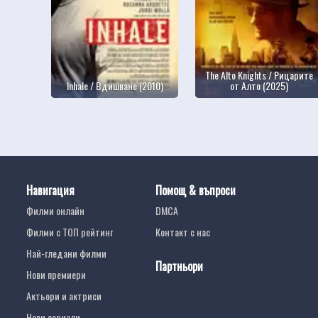
The Alto Knights / Рицарите
Inhale / Вдишване (2010)
от Алто (2025)
Навигация
Помощ & въпроси
Филми онлайн
DMCA
Филми с ТОП рейтинг
Контакт с нас
Най-гледани филми
Партньори
Нови премиери
Актьори и актриси
Нови сериали