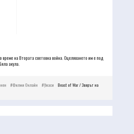
 време на Втората световна война. Оцеляването им е под
бяла акула.
енен
Филми Онлайн
Ужаси
Beast of War / Звярът на