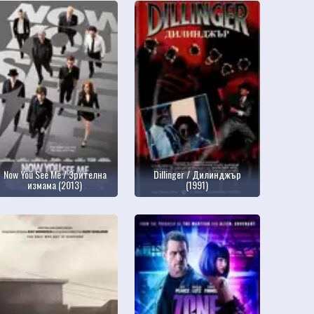
Now You See Me / Зрителна
Dillinger / Дилинджър
измама (2013)
(1991)