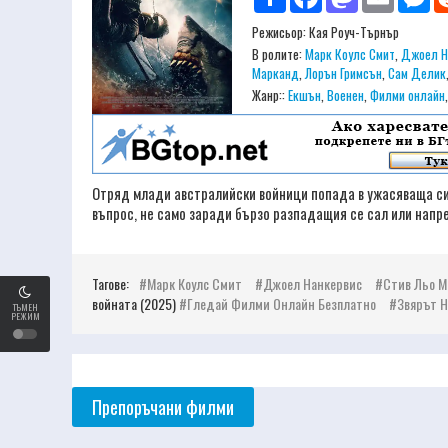
Режисьор:
Кая Роуч-Търнър
В ролите:
Марк Коулс Смит
,
Джоел Н
Марканд
,
Лорън Гримсън
,
Сам Делик
Жанр::
Екшън
,
Военен
,
Филми онлайн
Отряд млади австралийски войници попада в ужасяваща сит
въпрос, не само заради бързо разпадащия се сал или напре
Тагове:
Марк Коулс Смит
Джоел Нанкервис
Стив Льо 
войната (2025)
Гледай Филми Онлайн Безплатно
Звярът Н
ТЪМЕН
РЕЖИМ
Препоръчани филми