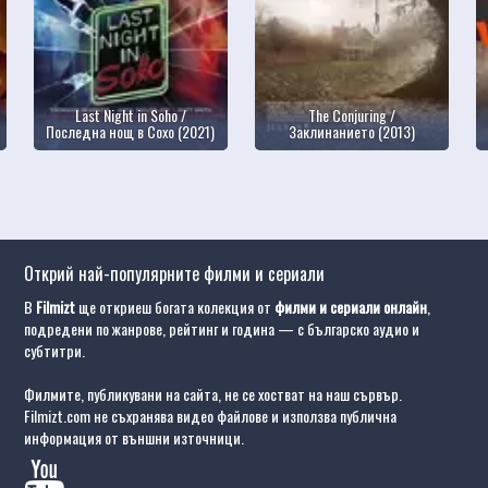
Last Night in Soho /
The Conjuring /
Последна нощ в Сохо (2021)
Заклинанието (2013)
Открий най-популярните филми и сериали
В
Filmizt
ще откриеш богата колекция от
филми и сериали онлайн
,
подредени по жанрове, рейтинг и година — с българско аудио и
субтитри.
Филмите, публикувани на сайта, не се хостват на наш сървър.
Filmizt.com не съхранява видео файлове и използва публична
информация от външни източници.