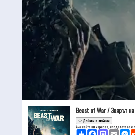
Beast of War / Звярът на
🤍 Добави в любими
Ако сайта ви харесва, споделете го с
Share
Facebook
Mastodon
Email
Mes