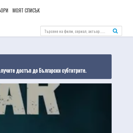
ЬОРИ
МОЯТ СПИСЪК
олучите достъп до Български субтитрите.