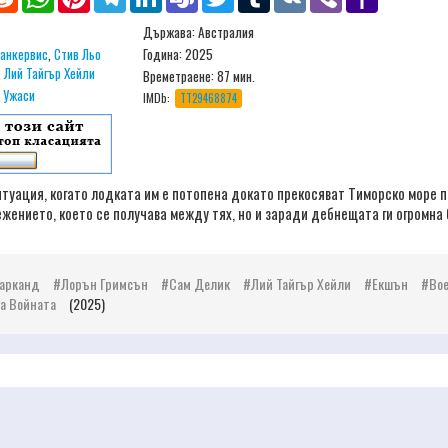
Mail
Държава: Aвстралия
анкервис
,
Стив Льо
Година: 2025
,
Лий Тайгър Хейли
Времетраене:
87 мин.
,
Ужаси
IMDb:
TT29468874
уация, когато лодката им е потопена докато прекосяват Тиморско море по
жението, което се получава между тях, но и заради дебнещата ги огромна 
Марканд
Лорън Гримсън
Сам Делик
Лий Тайгър Хейли
Екшън
Во
а Войната
(2025)