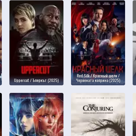
Red Silk / Красный шелк /
Uppercut / Ъперкът (2025)
Червената коприна (2025)