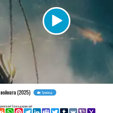
 войната (2025)
Трейлър
 приятели! Благодарим ви!
senger
Reddit
WhatsApp
Pinterest
Telegram
LinkedIn
Teams
Twitter
Tumblr
VK
Viber
Yahoo