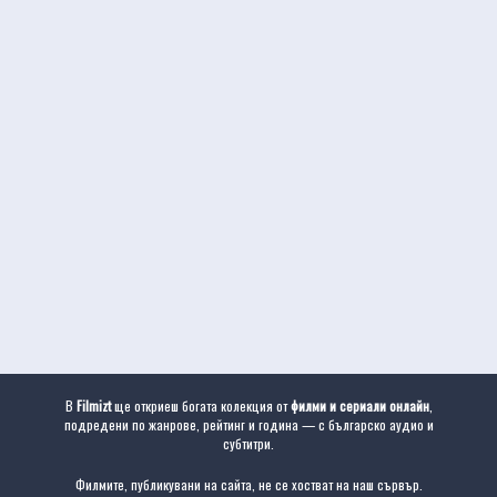
В
Filmizt
ще откриеш богата колекция от
филми и сериали онлайн
,
подредени по жанрове, рейтинг и година — с българско аудио и
субтитри.
Филмите, публикувани на сайта, не се хостват на наш сървър.