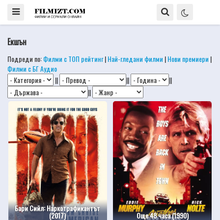
Екшън
Подреди по:
Филми с ТОП рейтинг
|
Най-гледани филми
|
Нови премиери
|
Филми с БГ Аудио
||
||
||
||
Бари Сийл: Наркотрафикантът
(2017)
Още 48 часа (1990)