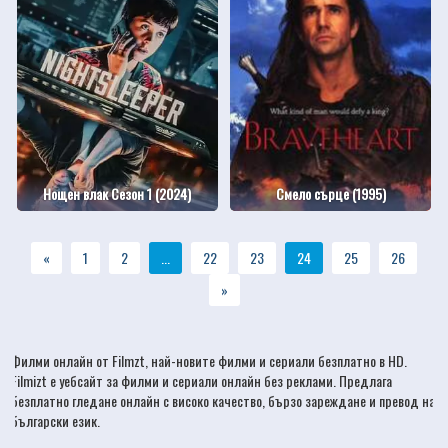
Нощен влак Сезон 1 (2024)
Смело сърце (1995)
«
1
2
...
22
23
24
25
26
»
Филми онлайн
от Filmzt, най-новите
филми
и сериали безплатно в HD.
Filmizt е уебсайт за филми и сериали онлайн без реклами. Предлага
безплатно гледане онлайн с високо качество, бързо зареждане и превод на
български език.