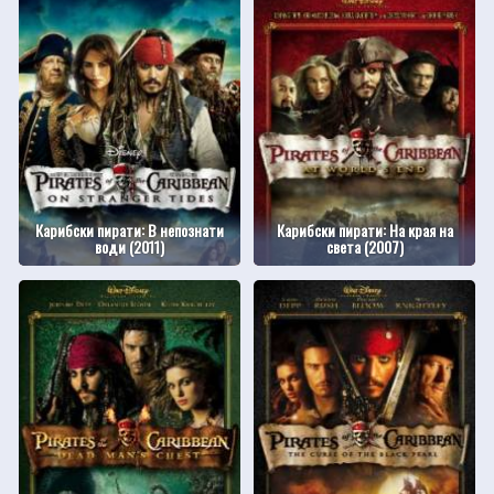
Карибски пирати: В непознати
Карибски пирати: На края на
води (2011)
света (2007)