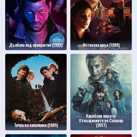
Дълбоко под прикритие (1992)
Истинска кръв (1989)
Карибски пирати:
Отмъщението на Салазар
Точка на запалване (1989)
(2017)