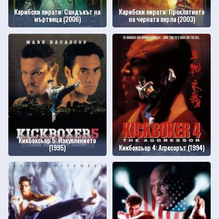
Карибски пирати: Сандъкът на
Карибски пирати: Проклятието
мъртвеца (2006)
на черната перла (2003)
Кикбоксьор 5: Изкуплението
(1995)
Кикбоксьор 4: Агресорът (1994)