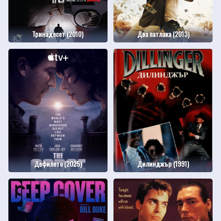
Тринадесет (2010)
Два патлака (2013)
Дефилето (2025)
Дилинджър (1991)