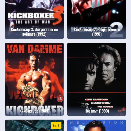
Кикбоксьор 3: Изкуството на
Кикбоксьор 2: Завръщането
войната (1992)
(1991)
Кикбоксьор (1989)
Новакът (1990)
Еп. 6