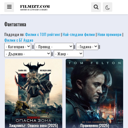
Фантастика
Подреди по:
Филми с ТОП рейтинг
|
Най-гледани филми
|
Нови премиери
|
Филми с БГ Аудио
||
||
||
||
Хищникът: Опасна зона (2025)
Променено (2025)