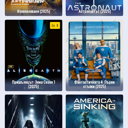
Изпепеляване (2025)
Астронавтът (2025)
Еп. 8
Пришълецът: Земя Сезон 1
Фантастичната 4: Първи
(2025)
стъпки (2025)