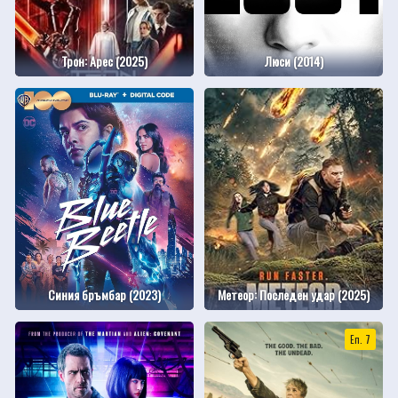
Трон: Арес (2025)
Люси (2014)
Синия бръмбар (2023)
Метеор: Последен удар (2025)
Еп. 7