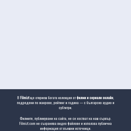
В
Filmizt
ще откриеш богата колекция от
филми и сериали онлайн
,
подредени по жанрове, рейтинг и година — с българско аудио и
субтитри.
Филмите, публикувани на сайта, не се хостват на наш сървър.
Filmizt.com не съхранява видео файлове и използва публична
информация от външни източници.