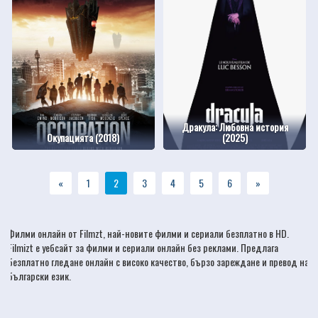
Дракула: Любовна история
Окупацията (2018)
(2025)
«
1
2
3
4
5
6
»
Филми онлайн
от Filmzt, най-новите
филми
и сериали безплатно в HD.
Filmizt е уебсайт за филми и сериали онлайн без реклами. Предлага
безплатно гледане онлайн с високо качество, бързо зареждане и превод на
български език.