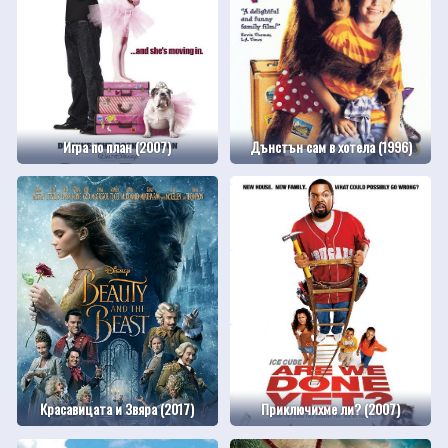
Игра по план (2007)
Дънстън сам в хотела (1996)
Красавицата и Звяра (2017)
Приключихме ли? (2007)