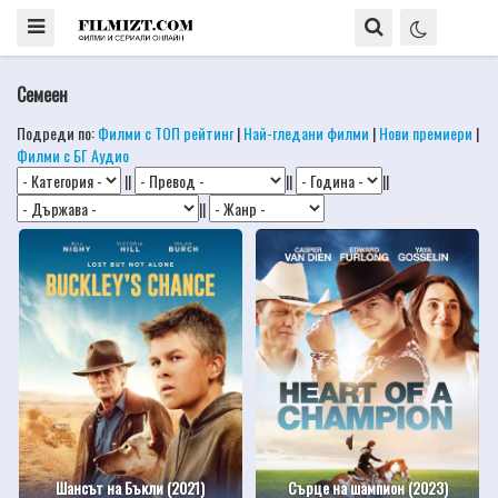
Семеен
Подреди по:
Филми с ТОП рейтинг
|
Най-гледани филми
|
Нови премиери
|
Филми с БГ Аудио
||
||
||
||
Шансът на Бъкли (2021)
Сърце на шампион (2023)