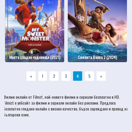
Моето сладко чудовище (2021)
Смелата Ваяна 2 (2024)
«
1
2
3
4
5
»
Филми онлайн
от Filmzt, най-новите
филми
и сериали безплатно в HD.
Filmizt е уебсайт за филми и сериали онлайн без реклами. Предлага
безплатно гледане онлайн с високо качество, бързо зареждане и превод на
български език.