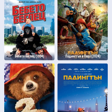
Бебето беглец (1994)
Падингтън в Перу (2024)