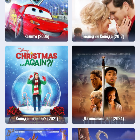
Колите (2006)
Господин Коледа (2017)
Коледа... отново? (2021)
Да опознаеш бог (2024)