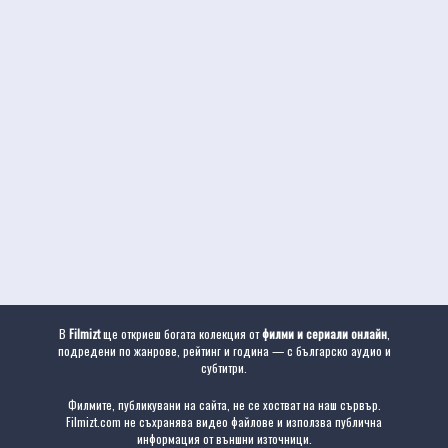
В
Filmizt
ще откриеш богата колекция от
филми и сериали онлайн
,
подредени по жанрове, рейтинг и година — с българско аудио и
субтитри.
Филмите, публикувани на сайта, не се хостват на наш сървър.
Filmizt.com не съхранява видео файлове и използва публична
информация от външни източници.