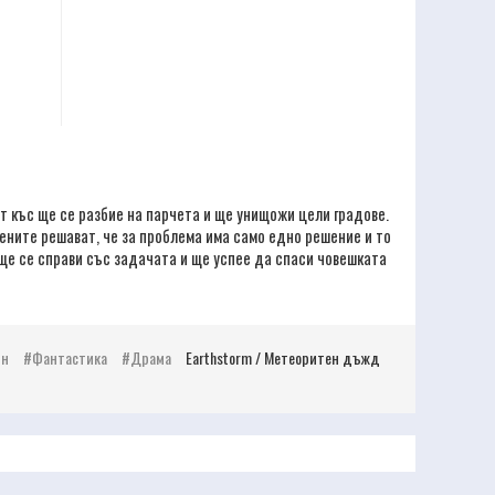
ят къс ще се разбие на парчета и ще унищожи цели градове.
чените решават, че за проблема има само едно решение и то
 ще се справи със задачата и ще успее да спаси човешката
йн
Фантастика
Драма
Earthstorm / Метеоритен дъжд