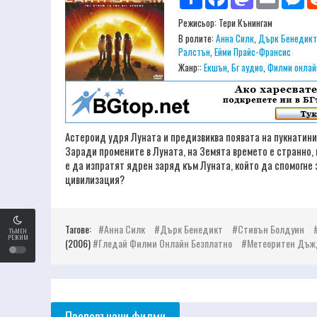
Режисьор:
Тери Кънингам
В ролите:
Анна Силк
,
Дърк Бенедикт
Ралстън
,
Ейми Прайс-Франсис
Жанр::
Екшън
,
Бг аудио
,
Филми онлай
Астероид удря Луната и предизвиква появата на пукнатини 
Заради промените в Луната, на Земята времето е странно, 
е да изпратят ядрен заряд към Луната, който да спомогне 
цивилизация?
Тагове:
Анна Силк
Дърк Бенедикт
Стивън Болдуин
ТЪМЕН
РЕЖИМ
(2006)
Гледай Филми Онлайн Безплатно
Метеоритен Дъж
Препоръчани филми