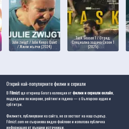
Task Season 1 / Отряд:
Julie zwijgt / Julie Keeps Quiet
Специална задача Сезон 1
/ Жюли мълчи (2024)
(2025)
Открий най-популярните филми и сериали
В
Filmizt
ще откриеш богата колекция от
филми и сериали онлайн
,
подредени по жанрове, рейтинг и година — с българско аудио и
субтитри.
Филмите, публикувани на сайта, не се хостват на наш сървър.
Filmizt.com не съхранява видео файлове и използва публична
информация от външни източници.