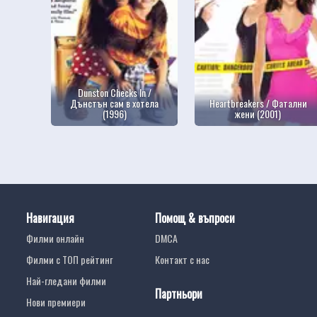
Dunston Checks In /
Дънстън сам в хотела
Heartbreakers / Фатални
(1996)
жени (2001)
Навигация
Помощ & въпроси
Филми онлайн
DMCA
Филми с ТОП рейтинг
Контакт с нас
Най-гледани филми
Партньори
Нови премиери