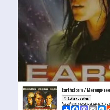
Earthstorm / Метеорите
🤍 Добави в любими
Ако сайта ви харесва, споделете го с
Share
Facebook
Mastodon
Email
Mes