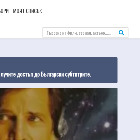
ЬОРИ
МОЯТ СПИСЪК
олучите достъп до Български субтитрите.