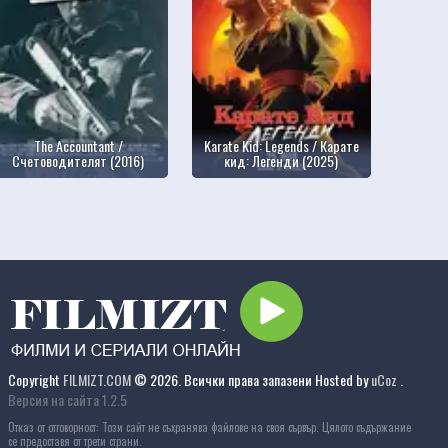
The Accountant /
Karate Kid: Legends / Карате
Счетоводителят (2016)
кид: Легенди (2025)
Copyright
FILMIZT.COM
© 2026. Всички права запазени
Hosted by
uCoz
.
Версия на сайта 1.2.5
Отказ от отговорност: Този сайт не съхранява файлове на своя сървър. Цялото съдържание
се предоставя от трети страни.