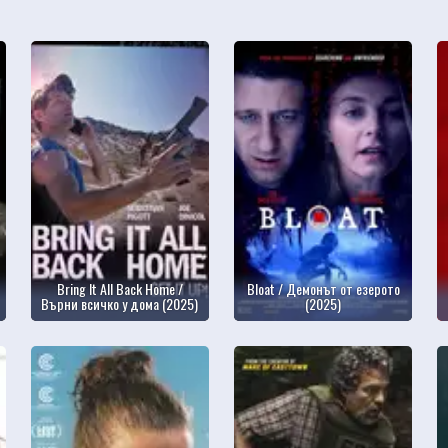
Bring It All Back Home /
Bloat / Демонът от езерото
Върни всичко у дома (2025)
(2025)