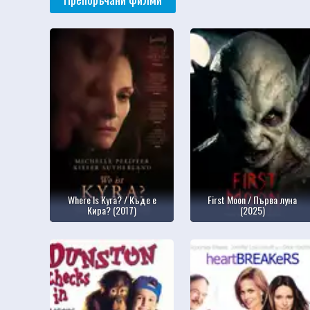
Where Is Kyra? / Къде е
First Moon / Първа луна
Кира? (2017)
(2025)