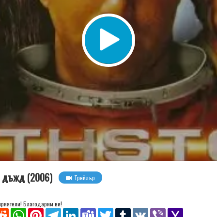
н дъжд (2006)
Трейлър
 приятели! Благодарим ви!
senger
Reddit
WhatsApp
Pinterest
Telegram
LinkedIn
Teams
Twitter
Tumblr
VK
Viber
Yahoo