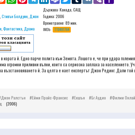
Mail
Държава: Канада, САЩ
,
Стивън Болдуин
,
Джон
Година: 2006
Времетраене:
89 мин.
н
,
Фантастика
,
Драма
IMDb:
TT0491764
в кората й. Едно парче полита към Земята. Лошото е, че при удара големи
има огромни приливни вълни, които са сериозна заплаха за населението. У
за възстановяването й. За целта е нает експертът Джон Рединг. Дали той
Джон Ралстън
Ейми Прайс-Франсис
Екшън
Бг Аудио
Филми Онла
д
(2006)