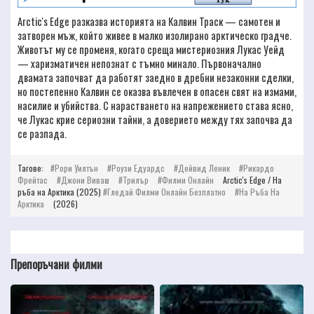
Arctic's Edge разказва историята на Калвин Траск — самотен и
затворен мъж, който живее в малко изолирано арктическо градче.
Животът му се променя, когато среща мистериозния Лукас Уейд
— харизматичен непознат с тъмно минало. Първоначално
двамата започват да работят заедно в дребни незаконни сделки,
но постепенно Калвин се оказва въвлечен в опасен свят на измами,
насилие и убийства. С нарастването на напрежението става ясно,
че Лукас крие сериозни тайни, а доверието между тях започва да
се разпада.
Тагове:
Рори Уилтън
Роузи Едуардс
Дейвид Леник
Рикардо
Фрейтас
Джони Виваш
Трилър
Филми Онлайн
Arctic's Edge / На
ръба на Арктика (2025)
Гледай Филми Онлайн Безплатно
На Ръба На
Арктика
(2026)
Препоръчани филми