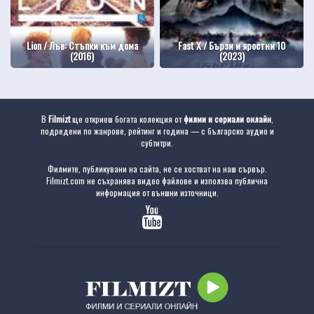
Lion / Лъв: Стъпки към дома
Fast X / Бързи и яростни 10
(2016)
(2023)
В
Filmizt
ще откриеш богата колекция от
филми и сериали онлайн
,
подредени по жанрове, рейтинг и година — с българско аудио и
субтитри.
Филмите, публикувани на сайта, не се хостват на наш сървър.
Filmizt.com не съхранява видео файлове и използва публична
информация от външни източници.