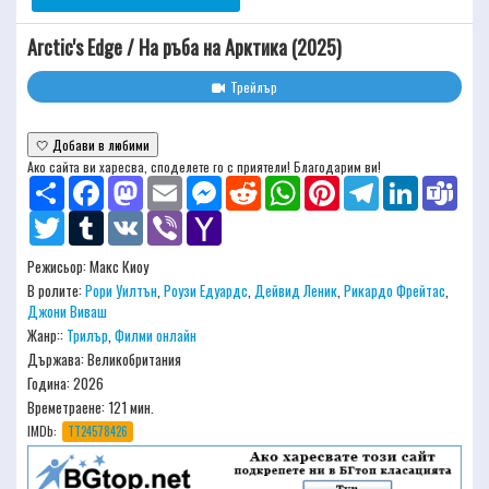
Arctic's Edge / На ръба на Арктика (2025)
Трейлър
🤍 Добави в любими
Ако сайта ви харесва, споделете го с приятели! Благодарим ви!
Share
Facebook
Mastodon
Email
Messenger
Reddit
WhatsApp
Pinterest
Telegram
LinkedIn
Team
Twitter
Tumblr
VK
Viber
Yahoo
Mail
Режисьор:
Макс Киоу
В ролите:
Рори Уилтън
,
Роузи Едуардс
,
Дейвид Леник
,
Рикардо Фрейтас
,
Джони Виваш
Жанр::
Трилър
,
Филми онлайн
Държава: Великобритания
Година: 2026
Времетраене:
121 мин.
IMDb:
TT24578426