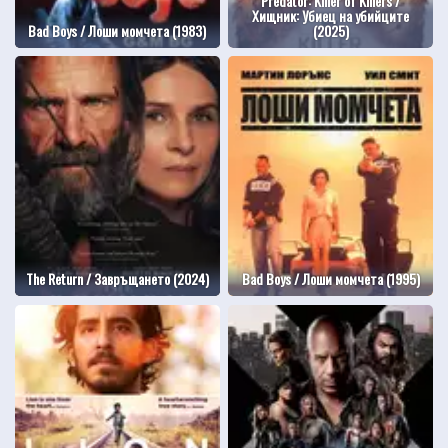
Predator: Killer of Killers /
Хищник: Убиец на убийците
Bad Boys / Лоши момчета (1983)
(2025)
The Return / Завръщането (2024)
Bad Boys / Лоши момчета (1995)