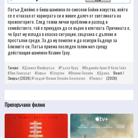
Патън Джеймс е бивш шампион по смесени бойни изкуства, който
се е отказал от кариерата си и живее далеч от светлината на
прожекторите. След тежки лични проблеми и разпад в
семейството, той е принуден да се върне в клетката. Причината е,
че брат му изпада в опасна ситуация, свързана с дългове и
престъпни среди. За да му помогне и да осигури бъдеще за
близките си, Патън приема последен голям мач срещу
действащия шампион Ксавие Грау.
Тагове:
Даниел Макферсън
Ръсел Кроу
Моджийн Ария И Кели Гейл
Люк Хемсуърт
Екшън
Спортен
Филми Онлайн
Драма
Beast /
Звярът (2026)
Гледай Филми Онлайн Безплатно
Звярът
(2026)
Препоръчани филми