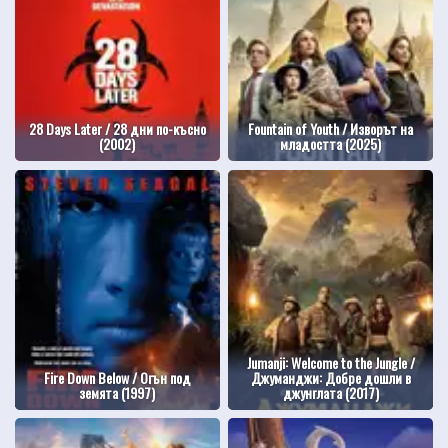
28 Days Later / 28 дни по-късно
Fountain of Youth / Изворът на
(2002)
младостта (2025)
Jumanji: Welcome to the Jungle /
Fire Down Below / Огън под
Джуманджи: Добре дошли в
земята (1997)
джунглата (2017)