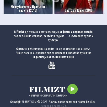
Money Monster / Пулсът на
парите (2016)
Shaft 2 / Шафт (2019)
В
Filmizt
ще откриеш богата колекция от
филми и сериали онлайн
,
подредени по жанрове, рейтинг и година — с българско аудио и
субтитри.
Филмите, публикувани на сайта, не се хостват на наш сървър.
Filmizt.com не съхранява видео файлове и използва публична
информация от външни източници.
Copyright
FILMIZT.COM
© 2026. Всички права запазени
Hosted by
uCoz
.
Версия на сайта 1.2.5