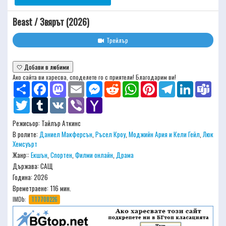
Beast / Звярът (2026)
Трейлър
🤍 Добави в любими
Ако сайта ви харесва, споделете го с приятели! Благодарим ви!
Share
Facebook
Mastodon
Email
Messenger
Reddit
WhatsApp
Pinterest
Telegram
LinkedIn
Team
Twitter
Tumblr
VK
Viber
Yahoo
Mail
Режисьор:
Тайлър Аткинс
В ролите:
Даниел Макферсън
,
Ръсел Кроу
,
Моджийн Ария и Кели Гейл
,
Люк
Хемсуърт
Жанр::
Екшън
,
Спортен
,
Филми онлайн
,
Драма
Държава: САЩ
Година: 2026
Времетраене:
116 мин.
IMDb:
TT7708226