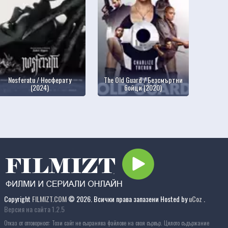
Nosferatu / Носферату
The Old Guard / Безсмъртни
(2024)
бойци (2020)
Copyright
FILMIZT.COM
© 2026. Всички права запазени
Hosted by
uCoz
.
Версия на сайта 1.2.5
Отказ от отговорност: Този сайт не съхранява файлове на своя сървър. Цялото съдържание