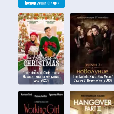
Препоръчани филми
The Heiress of Christmas /
Наследница на коледния
The Twilight Saga: New Moon /
дух (2023)
Здрач 2: Новолуние (2009)