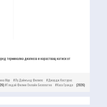
пред терминална диагноза и нарастващ натиск от
ина Мур
Лу Даймънд Филипс
Джордж Костурос
026)
Гледай Филми Онлайн Безплатно
Каса Гранде
(2026)