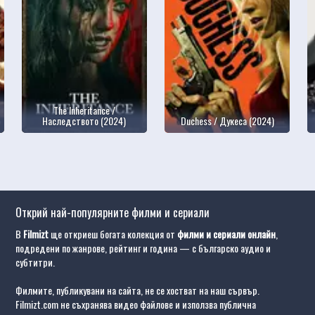
The Inheritance /
Наследството (2024)
Duchess / Дукеса (2024)
Открий най-популярните филми и сериали
В
Filmizt
ще откриеш богата колекция от
филми и сериали онлайн
,
подредени по жанрове, рейтинг и година — с българско аудио и
субтитри.
Филмите, публикувани на сайта, не се хостват на наш сървър.
Filmizt.com не съхранява видео файлове и използва публична