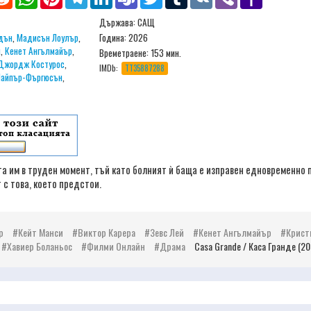
Mail
Държава: САЩ
дън
,
Мадисън Лоулър
,
Година: 2026
й
,
Кенет Ангълмайър
,
Времетраене:
153 мин.
Джордж Костурос
,
IMDb:
TT35887288
айпър-Фъргюсън
,
 им в труден момент, тъй като болният ѝ баща е изправен едновременно 
 с това, което предстои.
р
Кейт Манси
Виктор Карера
Зевс Лей
Кенет Ангълмайър
Крист
Хавиер Боланьос
Филми Онлайн
Драма
Casa Grande / Каса Гранде (2