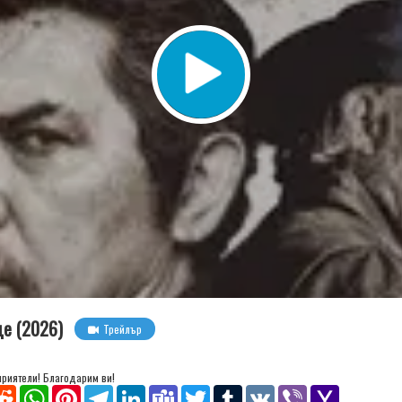
де (2026)
Трейлър
 приятели! Благодарим ви!
senger
Reddit
WhatsApp
Pinterest
Telegram
LinkedIn
Teams
Twitter
Tumblr
VK
Viber
Yahoo