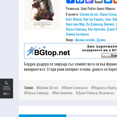
Режисьор:
Хуан Пабло Ариас Муньос
В ролите:
Шалим Ортис
,
Лорен Ескан
Кейт Манси
,
Виктор Карера
,
Зевс Ле
Кристина Мур
,
Лу Даймънд Филипс
,
Лорън Суикард
,
Кен Аркелио
,
Джон П
Хавиер Боланьос
Жанр::
Филми онлайн
,
Драма
Блудна дъщеря се завръща със семейството си във фермата
конкурентите. Стари рани изплуват отново, докато се борят
Тагове:
Шалим Ортис
Лорен Ескандън
Мадисън Лоулъ
ТЪМЕН
РЕЖИМ
Лорън Суикард
Кен Аркелио
Джон Пайпър-Фъргюсън