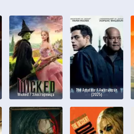
The Amateur / Аматьорът
Wicked / Злосторница
(2025)