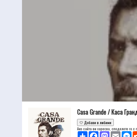
Casa Grande / Каса Гран
🤍 Добави в любими
Ако сайта ви харесва, споделете го с
Share
Facebook
Mastodon
Email
Mes