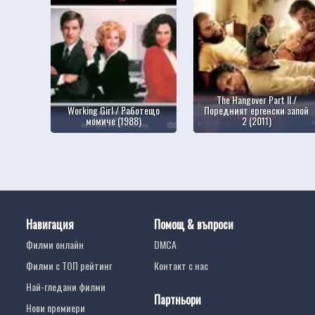
The Hangover Part II /
Working Girl / Работещо
Поредният ергенски запой
момиче (1988)
2 (2011)
Навигация
Помощ & въпроси
Филми онлайн
DMCA
Филми с ТОП рейтинг
Контакт с нас
Най-гледани филми
Партньори
Нови премиери