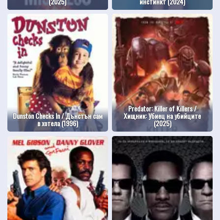
(2025)
инстинкт (2024)
Predator: Killer of Killers /
Dunston Checks In / Дънстън сам
Хищник: Убиец на убийците
в хотела (1996)
(2025)