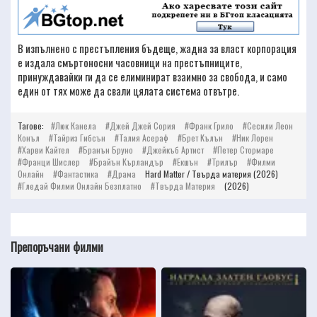
В изпълнено с престъпления бъдеще, жадна за власт корпорация
е издала смъртоносни часовници на престъпниците,
принуждавайки ги да се елиминират взаимно за свобода, и само
един от тях може да свали цялата система отвътре.
Тагове:
Люк Канела
Джей Джей Сория
Франк Грило
Сесили Леон
Конъл
Тайриз Гибсън
Талия Асераф
Брет Кълън
Ник Лорен
Харви Кайтел
Бранън Бруно
Джейкъб Артист
Петер Стормаре
Франци Шислер
Брайън Кърландър
Екшън
Трилър
Филми
Онлайн
Фантастика
Драма
Hard Matter / Твърда материя (2026)
Гледай Филми Онлайн Безплатно
Твърда Материя
(2026)
Препоръчани филми