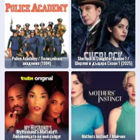
Police Academy / Полицейска
Sherlock & Daughter Season 1 /
академия (1984)
Шерлок и дъщеря Сезон 1 (2025)
My Husband's Mistress /
Любовницата на моя съпруг
Mothers Instinct / Майчин