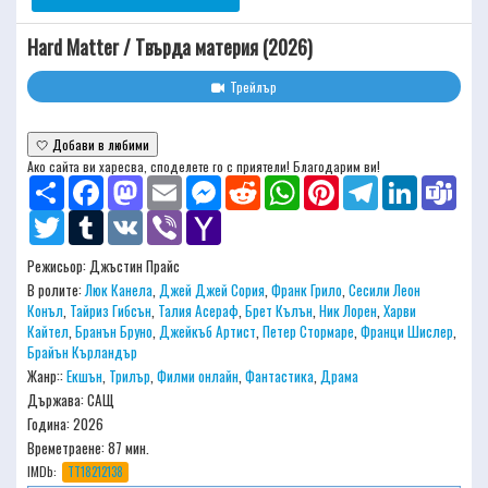
Hard Matter / Твърда материя (2026)
Трейлър
🤍 Добави в любими
Ако сайта ви харесва, споделете го с приятели! Благодарим ви!
Share
Facebook
Mastodon
Email
Messenger
Reddit
WhatsApp
Pinterest
Telegram
LinkedIn
Team
Twitter
Tumblr
VK
Viber
Yahoo
Mail
Режисьор:
Джъстин Прайс
В ролите:
Люк Канела
,
Джей Джей Сория
,
Франк Грило
,
Сесили Леон
Конъл
,
Тайриз Гибсън
,
Талия Асераф
,
Брет Кълън
,
Ник Лорен
,
Харви
Кайтел
,
Бранън Бруно
,
Джейкъб Артист
,
Петер Стормаре
,
Франци Шислер
,
Брайън Кърландър
Жанр::
Екшън
,
Трилър
,
Филми онлайн
,
Фантастика
,
Драма
Държава: САЩ
Година: 2026
Времетраене:
87 мин.
IMDb:
TT18212138