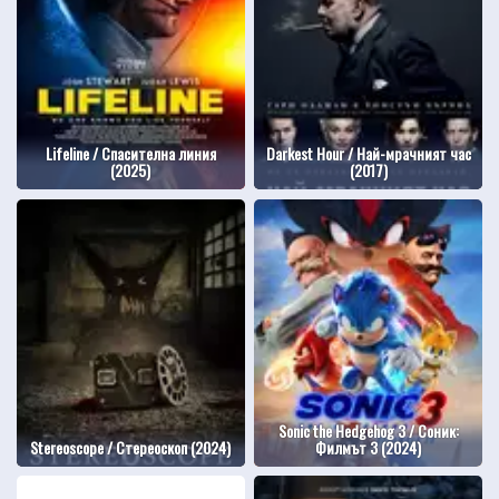
Lifeline / Спасителна линия
Darkest Hour / Най-мрачният час
(2025)
(2017)
Sonic the Hedgehog 3 / Соник:
Stereoscope / Стереоскоп (2024)
Филмът 3 (2024)