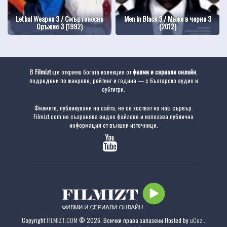
Lethal Weapon 3 / Смъртоносно
Men in Black 3 / Мъже в черно 3
Оръжие 3 (1992)
(2012)
В
Filmizt
ще откриеш богата колекция от
филми и сериали онлайн
,
подредени по жанрове, рейтинг и година — с българско аудио и
субтитри.
Филмите, публикувани на сайта, не се хостват на наш сървър.
Filmizt.com не съхранява видео файлове и използва публична
информация от външни източници.
Copyright
FILMIZT.COM
© 2026. Всички права запазени
Hosted by
uCoz
.