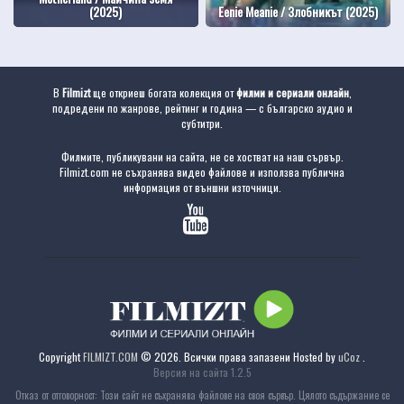
(2025)
Eenie Meanie / Злобникът (2025)
В
Filmizt
ще откриеш богата колекция от
филми и сериали онлайн
,
подредени по жанрове, рейтинг и година — с българско аудио и
субтитри.
Филмите, публикувани на сайта, не се хостват на наш сървър.
Filmizt.com не съхранява видео файлове и използва публична
информация от външни източници.
Copyright
FILMIZT.COM
© 2026. Всички права запазени
Hosted by
uCoz
.
Версия на сайта 1.2.5
Отказ от отговорност: Този сайт не съхранява файлове на своя сървър. Цялото съдържание се