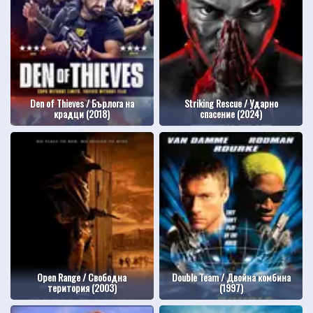
Den of Thieves / Бърлога на
Striking Rescue / Ударно
крадци (2018)
спасение (2024)
Open Range / Свободна
Double Team / Двойна комбина
територия (2003)
(1997)