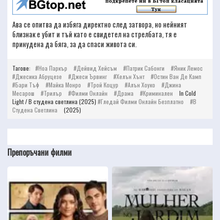
Ава се опитва да избяга директно след затвора, но нейният
близнак е убит и тъй като е свидетел на стрелбата, тя е
принудена да бяга, за да спаси живота си.
Тагове:
Ноа Паркър
Дейвид Хейсъм
Патрик Сабонги
Яник Лемос
Джесика Абруцезе
Джеси Ървинг
Хелън Хънт
Остин Ван Де Камп
Бари Тъф
Майка Монро
Трой Коцур
Алън Хоуко
Джина
Месарош
Трилър
Филми Онлайн
Драма
Криминален
In Cold
Light / В студена светлина (2025)
Гледай Филми Онлайн Безплатно
В
Студена Светлина
(2025)
Препоръчани филми