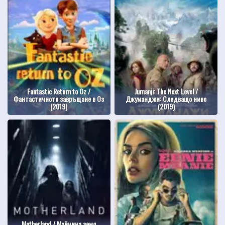
Fantastic Return to Oz /
Jumanji: The Next Level /
Фантастичното завръщане в Оз
Джуманджи: Следващо ниво
(2019)
(2019)
Motherland / Майчина земя