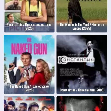
Picture This / Представи си това
The Woman in the Yard / Жената в
(2025)
двора (2025)
The Naked Gun / Голо оръжие
(2025)
Constantine / Константин (2005)