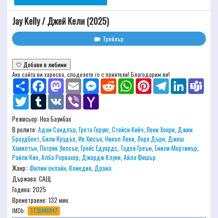
Jay Kelly / Джей Кели (2025)
Трейлър
🤍 Добави в любими
Ако сайта ви харесва, споделете го с приятели! Благодарим ви!
Share
Facebook
Mastodon
Email
Messenger
Reddit
WhatsApp
Pinterest
Telegram
LinkedIn
Team
Twitter
Tumblr
VK
Viber
Yahoo
Mail
Режисьор:
Ноа Баумбах
В ролите:
Адам Сандлър
,
Грета Геруиг
,
Стейси Кийч
,
Лени Хенри
,
Джим
Броудбент
,
Били Крудъп
,
Ив Хюсън
,
Никол Леки
,
Лора Дърн
,
Джош
Хамилтън
,
Патрик Уилсън
,
Грейс Едуардс
,
Тадея Греъм
,
Емили Мортимър
,
Райли Кио
,
Алба Рорвахер
,
Джордж Клуни
,
Айла Фишър
Жанр::
Филми онлайн
,
Комедия
,
Драма
Държава: САЩ
Година: 2025
Времетраене:
132 мин.
IMDb:
TT30446847