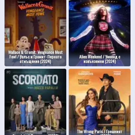
Wallace & Gromit: Vengeance Most
Fowl / Уолъс и Громит: Пернато
Alien Weekend / Уикенд с
отмъщение (2024)
извънземни (2024)
The Wrong Paris / Грешният