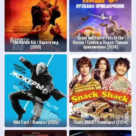
Grace and Pedro: Pets to the
The Karate Kid / Карате кид
Rescue / Грейси и Педро: Пухкаво
(2010)
приключение (2024)
Wild Card / Жокерът (2015)
Snack Shack / Снекбарът (2024)