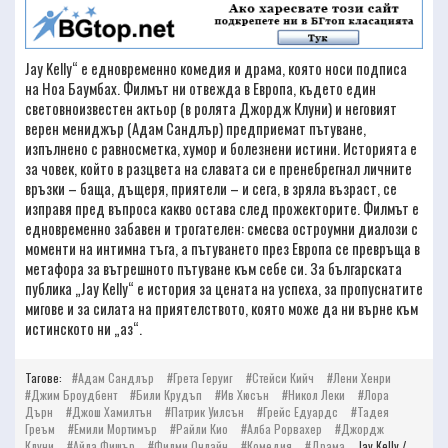
Jay Kelly“ е едновременно комедия и драма, която носи подписа
на Ноа Баумбах. Филмът ни отвежда в Европа, където един
световноизвестен актьор (в ролята Джордж Клуни) и неговият
верен мениджър (Адам Сандлър) предприемат пътуване,
изпълнено с равносметка, хумор и болезнени истини. Историята е
за човек, който в разцвета на славата си е пренебрегнал личните
връзки – баща, дъщеря, приятели – и сега, в зряла възраст, се
изправя пред въпроса какво остава след прожекторите. Филмът е
едновременно забавен и трогателен: смесва остроумни диалози с
моменти на интимна тъга, а пътуването през Европа се превръща в
метафора за вътрешното пътуване към себе си. За българската
публика „Jay Kelly“ е история за цената на успеха, за пропуснатите
мигове и за силата на приятелството, която може да ни върне към
истинското ни „аз“.
Тагове:
Адам Сандлър
Грета Геруиг
Стейси Кийч
Лени Хенри
Джим Броудбент
Били Крудъп
Ив Хюсън
Никол Леки
Лора
Дърн
Джош Хамилтън
Патрик Уилсън
Грейс Едуардс
Тадея
Греъм
Емили Мортимър
Райли Кио
Алба Рорвахер
Джордж
Клуни
Айла Фишър
Филми Онлайн
Комедия
Драма
Jay Kelly /