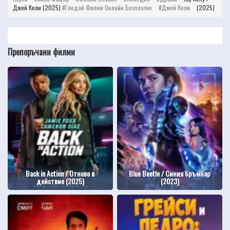
Джей Кели (2025)
Гледай Филми Онлайн Безплатно
Джей Кели
(2025)
Препоръчани филми
Back in Action / Отново в
Blue Beetle / Синия бръмбар
действие (2025)
(2023)