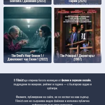
Scordato / Дисонанс (2023)
Париж (2025)
The Devil's Hour Season 1 /
The Principal / Директорът
Дяволският час Сезон 1 (2022)
(1987)
В
Filmizt
ще откриеш богата колекция от
филми и сериали онлайн
,
подредени по жанрове, рейтинг и година — с българско аудио и
субтитри.
Филмите, публикувани на сайта, не се хостват на наш сървър.
Filmizt.com не съхранява видео файлове и използва публична
информация от външни източници.