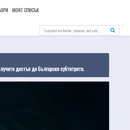
ЬОРИ
МОЯТ СПИСЪК
олучите достъп до Български субтитрите.