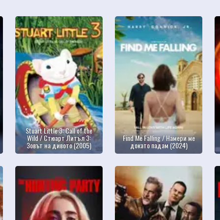
Stuart Little 3: Call of the
Wild / Стюарт Литъл 3:
Find Me Falling / Намери ме
Зовът на дивото (2005)
докато падам (2024)