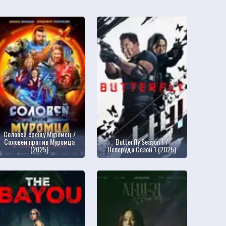
Соловей срещу Муромец /
Соловей против Муромца
Butterfly Season 1 /
(2025)
Пеперуда Сезон 1 (2025)