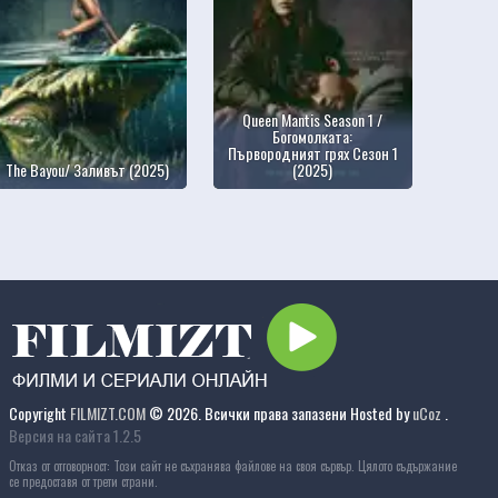
Queen Mantis Season 1 /
Богомолката:
Първородният грях Сезон 1
The Bayou/ Заливът (2025)
(2025)
Copyright
FILMIZT.COM
© 2026. Всички права запазени
Hosted by
uCoz
.
Версия на сайта 1.2.5
Отказ от отговорност: Този сайт не съхранява файлове на своя сървър. Цялото съдържание
се предоставя от трети страни.