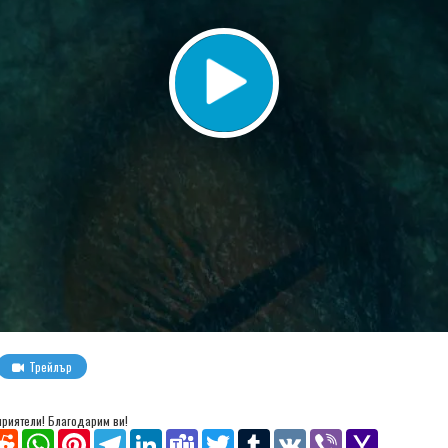
Трейлър
 приятели! Благодарим ви!
senger
Reddit
WhatsApp
Pinterest
Telegram
LinkedIn
Teams
Twitter
Tumblr
VK
Viber
Yahoo