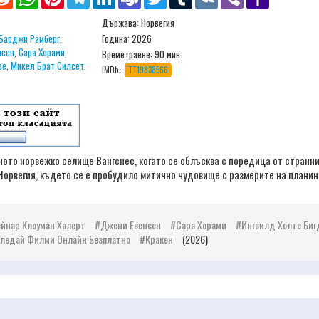
Mail
Държава: Норвегия
Барджи Рамберг
,
Година: 2026
нсен
,
Сара Хорами
,
Времетраене:
90 мин.
ре
,
Микел Брат Силсет
,
IMDb:
TT19838566
ото норвежко селище Вангснес, когато се сблъсква с поредица от странн
рвегия, където се е пробудило митично чудовище с размерите на планина,
йнар Клоуман Халерт
Джени Евенсен
Сара Хорами
Ингвилд Холте Биг
Гледай Филми Онлайн Безплатно
Кракен
(2026)