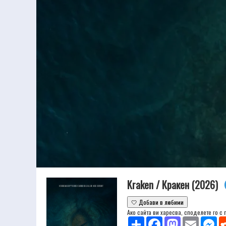
Kraken / Кракен (2026)
🤍 Добави в любими
Ако сайта ви харесва, споделете го с
Share
Facebook
Mastodon
Email
Mes