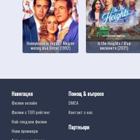
Honeymoon in Vegas / Меден
In the Heights / Във
месец във Вегас (1992)
висините (2021)
Навигация
Помощ & въпроси
Филми онлайн
DMCA
Филми с ТОП рейтинг
Контакт с нас
Най-гледани филми
Партньори
Нови премиери