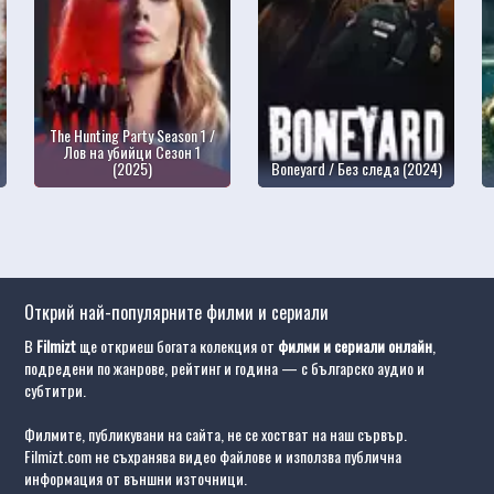
The Hunting Party Season 1 /
Лов на убийци Сезон 1
(2025)
Boneyard / Без следа (2024)
Открий най-популярните филми и сериали
В
Filmizt
ще откриеш богата колекция от
филми и сериали онлайн
,
подредени по жанрове, рейтинг и година — с българско аудио и
субтитри.
Филмите, публикувани на сайта, не се хостват на наш сървър.
Filmizt.com не съхранява видео файлове и използва публична
информация от външни източници.