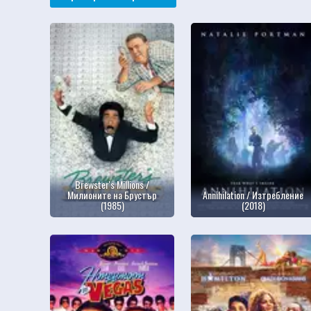
Brewster's Millions /
Милионите на Брустър
Annihilation / Изтребление
(1985)
(2018)