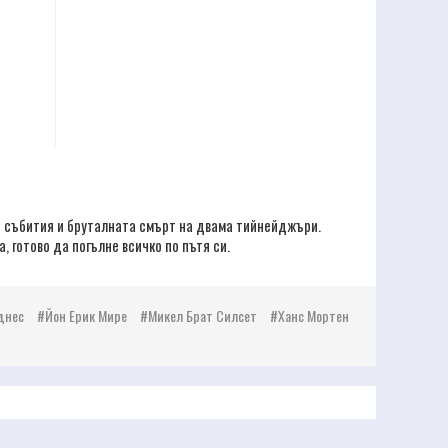
и събития и бруталната смърт на двама тийнейджъри.
 готово да погълне всичко по пътя си.
днес
Йон Ерик Мире
Микел Брат Силсет
Ханс Мортен