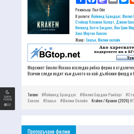
Режисьор:
Пол Ойе
В ролите:
Йойвинд Брандцег
,
Филип 
Стейнар Клоуман Халерт
,
Джени Еве
Ингвилд Холте Бигднес
,
Йон Ерик Ми
Ханс Мортен Хансен
Жанр::
Екшън
,
Филми онлайн
Морският биолог Йохана изследва рибна ферма в отдалечен
Всички следи водят към дъното на най-дълбокия фиорд в Но
Тагове:
Йойвинд Брандцег
Филип Барджи Рамберг
Сте
ТЪМЕН
РЕЖИМ
Хансен
Екшън
Филми Онлайн
Kraken / Кракен (2026)
Препоръчани филми