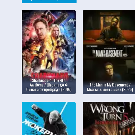
Sharknado 4: The 4th
Awakens / Шаркнадо 4:
The Man in My Basement /
Силата се пробужда (2016)
Мъжът в моето мазе (2025)