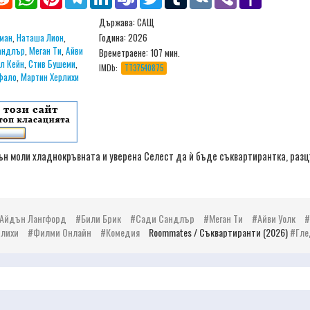
Mail
Държава: САЩ
ман
,
Наташа Лион
,
Година: 2026
андлър
,
Меган Ти
,
Айви
Времетраене:
107 мин.
л Кейн
,
Стив Бушеми
,
IMDb:
TT37540875
фало
,
Мартин Херлихи
н моли хладнокръвната и уверена Селест да ѝ бъде съквартирантка, раз
Айдън Лангфорд
Били Брик
Сади Сандлър
Меган Ти
Айви Уолк
рлихи
Филми Онлайн
Комедия
Roommates / Съквартиранти (2026)
Гле