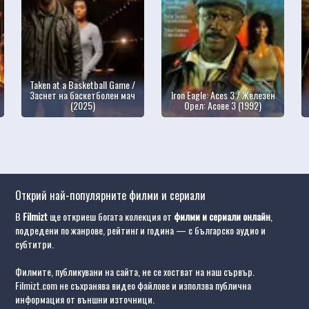
Taken at a Basketball Game /
Заснет на баскетболен мач
Iron Eagle: Aces 3 / Железен
(2025)
Орел: Асове 3 (1992)
Открий най-популярните филми и сериали
В
Filmizt
ще откриеш богата колекция от
филми и сериали онлайн
,
подредени по жанрове, рейтинг и година — с българско аудио и
субтитри.
Филмите, публикувани на сайта, не се хостват на наш сървър.
Filmizt.com не съхранява видео файлове и използва публична
информация от външни източници.