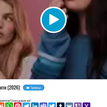
нти (2026)
Трейлър
 приятели! Благодарим ви!
senger
Reddit
WhatsApp
Pinterest
Telegram
LinkedIn
Teams
Twitter
Tumblr
VK
Viber
Yahoo