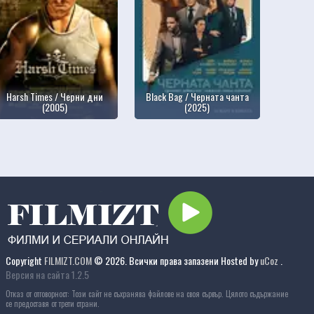
Harsh Times / Черни дни
Black Bag / Черната чанта
(2005)
(2025)
Copyright
FILMIZT.COM
© 2026. Всички права запазени
Hosted by
uCoz
.
Версия на сайта 1.2.5
Отказ от отговорност: Този сайт не съхранява файлове на своя сървър. Цялото съдържание
се предоставя от трети страни.