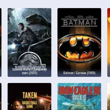
Jurassic World / Джурасик
свят (2015)
Batman / Батман (1989)