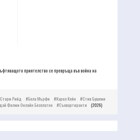
цъфтяващото приятелство се превръща във война на
Сторм Рийд
Бела Мърфи
Карол Кейн
Стив Бушеми
дай Филми Онлайн Безплатно
Съквартиранти
(2026)