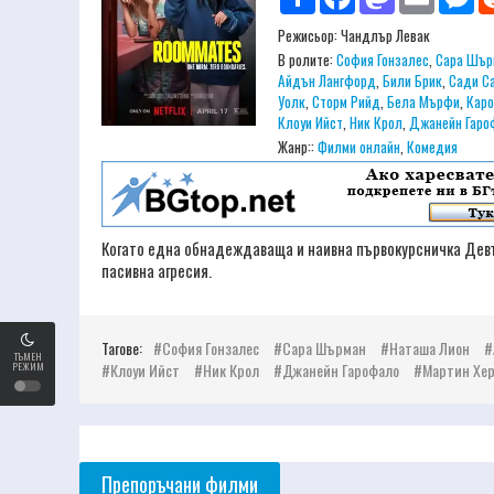
Режисьор:
Чандлър Левак
В ролите:
София Гонзалес
,
Сара Шър
Айдън Лангфорд
,
Били Брик
,
Сади С
Уолк
,
Сторм Рийд
,
Бела Мърфи
,
Каро
Клоуи Ийст
,
Ник Крол
,
Джанейн Гаро
Жанр::
Филми онлайн
,
Комедия
Когато една обнадеждаваща и наивна първокурсничка Девъ
пасивна агресия.
Тагове:
София Гонзалес
Сара Шърман
Наташа Лион
ТЪМЕН
РЕЖИМ
Клоуи Ийст
Ник Крол
Джанейн Гарофало
Мартин Хе
Препоръчани филми