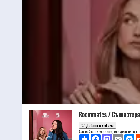
Roommates / Съквартира
🤍 Добави в любими
Ако сайта ви харесва, споделете го с
Share
Facebook
Mastodon
Email
Mes