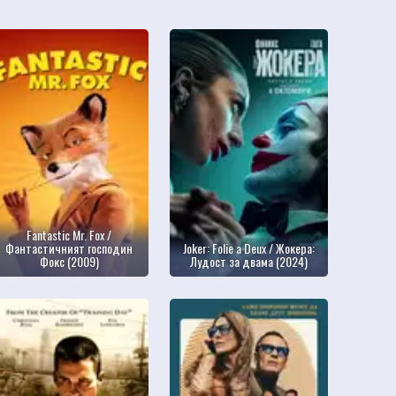
Fantastic Mr. Fox /
Фантастичният господин
Joker: Folie a Deux / Жокера:
Фокс (2009)
Лудост за двама (2024)