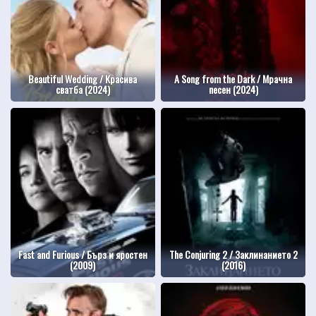
Beautiful Wedding / Красива
A Song from the Dark / Мрачна
сватба (2024)
песен (2024)
Fast and Furious / Бърз и яростен
The Conjuring 2 / Заклинанието 2
(2009)
(2016)