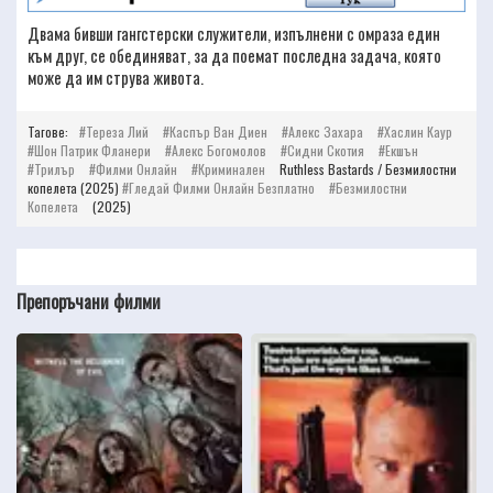
Двама бивши гангстерски служители, изпълнени с омраза един
към друг, се обединяват, за да поемат последна задача, която
може да им струва живота.
Тагове:
Тереза Лий
Каспър Ван Диен
Алекс Захара
Хаслин Каур
Шон Патрик Фланери
Алекс Богомолов
Сидни Скотия
Екшън
Трилър
Филми Онлайн
Криминален
Ruthless Bastards / Безмилостни
копелета (2025)
Гледай Филми Онлайн Безплатно
Безмилостни
Копелета
(2025)
Препоръчани филми