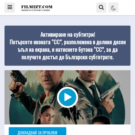
Активиране на субтитри!
Потърсете иконата “CC”, разположена в долния десен
ъгъл на екрана, и натиснете бутона “CC”, за да
получите достъп до Български субтитрите.
ДОКЛАДВАЙ ЗА ПРОБЛЕМ