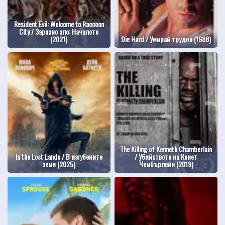
Resident Evil: Welcome to Raccoon
City / Заразно зло: Началото
(2021)
Die Hard / Умирай трудно (1988)
The Killing of Kenneth Chamberlain
In the Lost Lands / В изгубените
/ Убийството на Кенет
земи (2025)
Чембърлейн (2019)