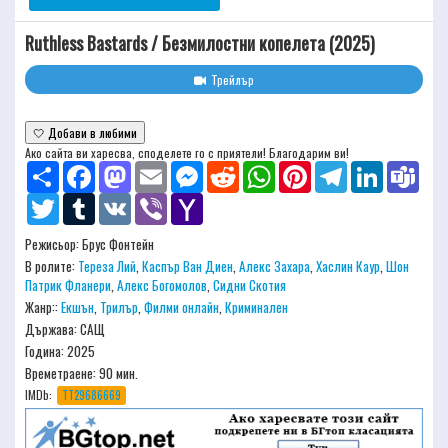
Ruthless Bastards / Безмилостни копелета (2025)
Трейлър
🤍 Добави в любими
Ако сайта ви харесва, споделете го с приятели! Благодарим ви!
Share
Facebook
Mastodon
Email
Messenger
Reddit
WhatsApp
Pinterest
Telegram
LinkedIn
Team
Twitter
Tumblr
VK
Viber
Yahoo
Mail
Режисьор:
Брус Фонтейн
В ролите:
Тереза Лий
,
Каспър Ван Диен
,
Алекс Захара
,
Хаслин Каур
,
Шон
Патрик Фланери
,
Алекс Богомолов
,
Сидни Скотия
Жанр::
Екшън
,
Трилър
,
Филми онлайн
,
Криминален
Държава: САЩ
Година: 2025
Времетраене:
90 мин.
IMDb:
TT29686669