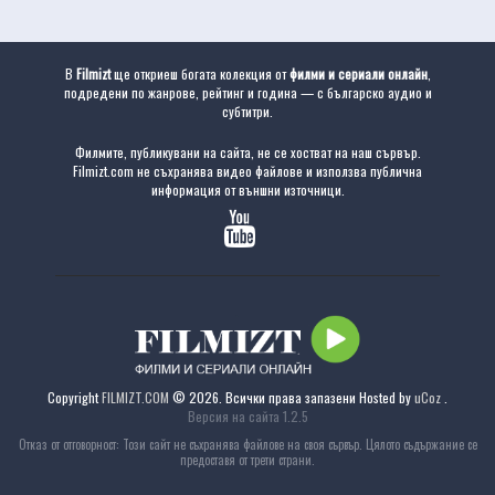
В
Filmizt
ще откриеш богата колекция от
филми и сериали онлайн
,
подредени по жанрове, рейтинг и година — с българско аудио и
субтитри.
Филмите, публикувани на сайта, не се хостват на наш сървър.
Filmizt.com не съхранява видео файлове и използва публична
информация от външни източници.
Copyright
FILMIZT.COM
© 2026. Всички права запазени
Hosted by
uCoz
.
Версия на сайта 1.2.5
Отказ от отговорност: Този сайт не съхранява файлове на своя сървър. Цялото съдържание се
предоставя от трети страни.