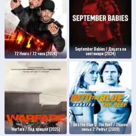
September Babies / Децата на
72 Hours / 72 часа (2024)
септември (2024)
Into the Blue 2: The Reef / Опасно
Warfare / Под прицел (2025)
синьо 2: Рифът (2009)