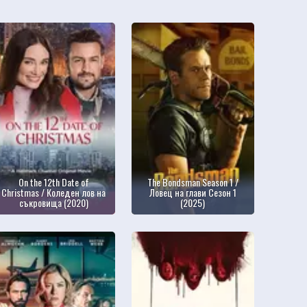
On the 12th Date of
The Bondsman Season 1 /
Christmas / Коледен лов на
Ловец на глави Сезон 1
съкровища (2020)
(2025)