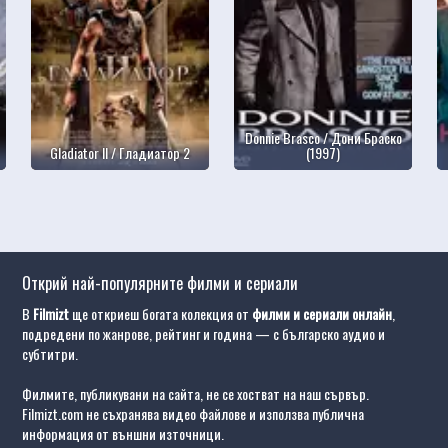
Donnie Brasco / Дони Браско
Gladiator II / Гладиатор 2
(1997)
Открий най-популярните филми и сериали
В
Filmizt
ще откриеш богата колекция от
филми и сериали онлайн
,
подредени по жанрове, рейтинг и година — с българско аудио и
субтитри.
Филмите, публикувани на сайта, не се хостват на наш сървър.
Filmizt.com не съхранява видео файлове и използва публична
информация от външни източници.