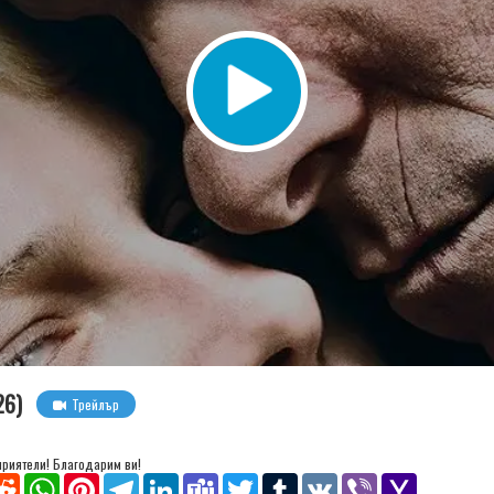
26)
Трейлър
 приятели! Благодарим ви!
senger
Reddit
WhatsApp
Pinterest
Telegram
LinkedIn
Teams
Twitter
Tumblr
VK
Viber
Yahoo