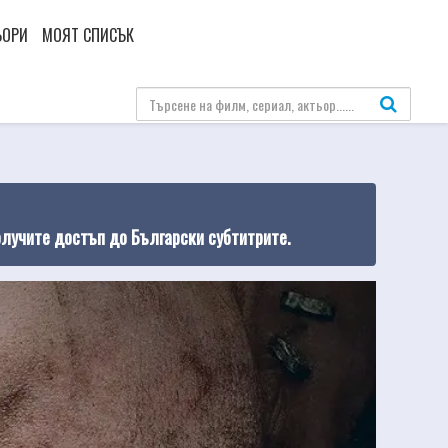
ЬОРИ
МОЯТ СПИСЪК
олучите достъп до Български субтитрите.