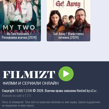
My Two Husbands /
Get Away / Убийствена
Рискувайки всичко (2024)
почивка (2024)
Copyright
FILMIZT.COM
© 2026. Всички права запазени
Hosted by
uCoz
.
Версия на сайта 1.2.5
Отказ от отговорност: Този сайт не съхранява файлове на своя сървър. Цялото съдържание
се предоставя от трети страни.