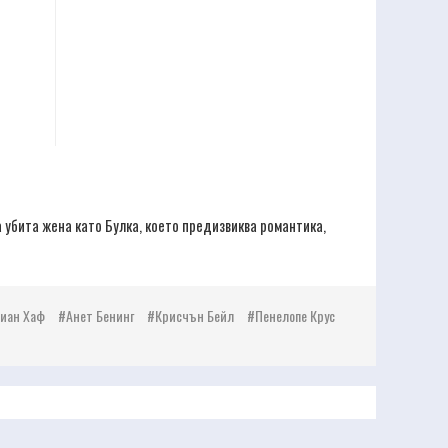
 убита жена като Булка, което предизвиква романтика,
иан Хаф
Анет Бенинг
Крисчън Бейл
Пенелопе Крус