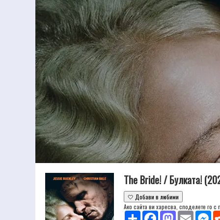
The Bride! / Булката! (20
🤍 Добави в любими
Ако сайта ви харесва, споделете го с
Share
Facebook
Mastodon
Email
Mes