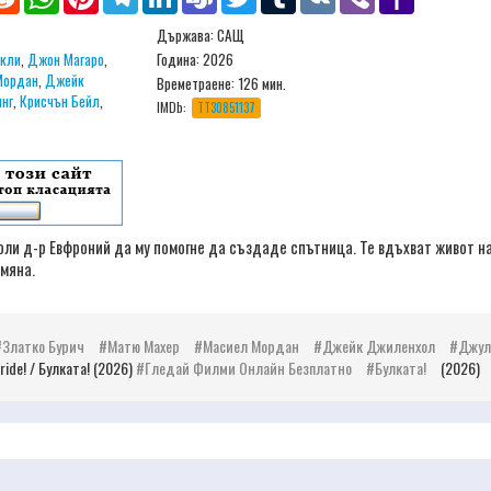
Mail
Държава: САЩ
кли
,
Джон Магаро
,
Година: 2026
Мордан
,
Джейк
Времетраене:
126 мин.
инг
,
Крисчън Бейл
,
IMDb:
TT30851137
оли д-р Евфроний да му помогне да създаде спътница. Те вдъхват живот на
мяна.
Златко Бурич
Матю Махер
Масиел Мордан
Джейк Джиленхол
Джул
ride! / Булката! (2026)
Гледай Филми Онлайн Безплатно
Булката!
(2026)