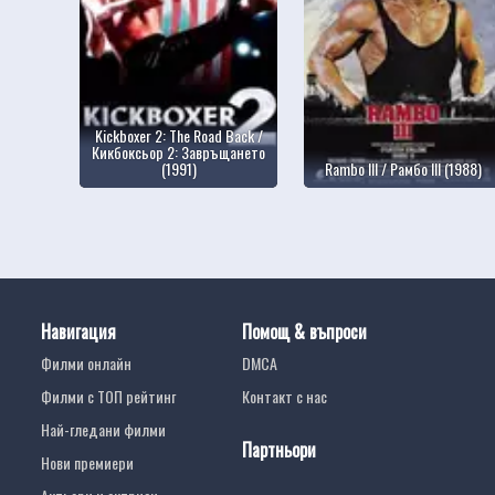
Kickboxer 2: The Road Back /
Кикбоксьор 2: Завръщането
(1991)
Rambo III / Рамбо III (1988)
Навигация
Помощ & въпроси
Филми онлайн
DMCA
Филми с ТОП рейтинг
Контакт с нас
Най-гледани филми
Партньори
Нови премиери