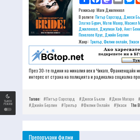
Режисьор:
Маги Джиленхол
В ролите:
Питър Сарсгард
,
Джеси Бъ
Златко Бурич
,
Матю Махер
,
Масиел 
Джиленхол
,
Джулиан Хаф
,
Анет Бен
Пенелопе Крус
,
Джийн Берлин
Жанр::
Трилър
,
Филми онлайн
,
Ужаси
През 30-те години на миналия век в Чикаго, Франкенщайн м
интерес от страна на полицията и радикална социална про
Тагове:
Питър Сарсгард
Джеси Бъкли
Джон Магаро
ТЪМЕН
РЕЖИМ
Джийн Берлин
Трилър
Филми Онлайн
Ужаси
The B
Препоръчани филми