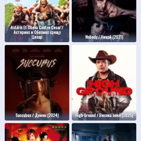
Asterix Et Obelix Contre Cesar /
Астерикс и Обеликс срещу
Цезар
Nobody / Никой (2021)
Succubus / Демон (2024)
High Ground / Висока земя (2025)