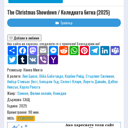
The Christmas Showdown / Коледната битка (2025)
Трейлър
🤍 Добави в любими
Ако сайта ви харесва, споделете го с приятели! Благодарим ви!
Share
Facebook
Mastodon
Email
Messenger
Reddit
WhatsApp
Pinterest
Telegram
LinkedIn
Team
Twitter
Tumblr
VK
Viber
Yahoo
Mail
Режисьор:
Нанеа Мията
В ролите:
Лия Бризе
,
Обба Бабатунде
,
Корбин Рийд
,
Стърлинг Сюлиман
,
Амбър Стивънс Уест
,
Бевърли Тод
,
Селест Кларк
,
Лорета Дивайн
,
ДеВон
Никсън
,
Карла Рената
Жанр::
Семеен
,
Филми онлайн
,
Комедия
Държава: САЩ
Година: 2025
Времетраене:
90 мин.
IMDb:
TT38691257