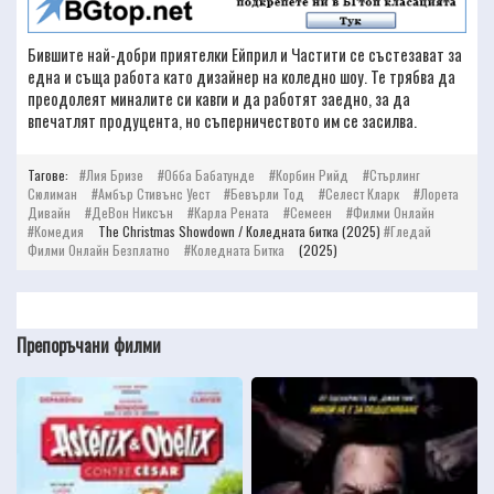
Бившите най-добри приятелки Ейприл и Частити се състезават за
една и съща работа като дизайнер на коледно шоу. Те трябва да
преодолеят миналите си кавги и да работят заедно, за да
впечатлят продуцента, но съперничеството им се засилва.
Тагове:
Лия Бризе
Обба Бабатунде
Корбин Рийд
Стърлинг
Сюлиман
Амбър Стивънс Уест
Бевърли Тод
Селест Кларк
Лорета
Дивайн
ДеВон Никсън
Карла Рената
Семеен
Филми Онлайн
Комедия
The Christmas Showdown / Коледната битка (2025)
Гледай
Филми Онлайн Безплатно
Коледната Битка
(2025)
Препоръчани филми