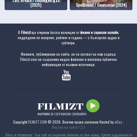
Last Breath / Последен дъх
(2025)
Spellbound / Омагьосан (2024)
В
Filmizt
ще откриеш богата колекция от
филми и сериали онлайн
,
подредени по жанрове, рейтинг и година — с българско аудио и
субтитри.
Филмите, публикувани на сайта, не се хостват на наш сървър.
Filmizt.com не съхранява видео файлове и използва публична
информация от външни източници.
Copyright
FILMIZT.COM
© 2026. Всички права запазени
Hosted by
uCoz
.
Версия на сайта 1.2.5
Отказ от отговорност: Този сайт не съхранява файлове на своя сървър. Цялото съдържание се