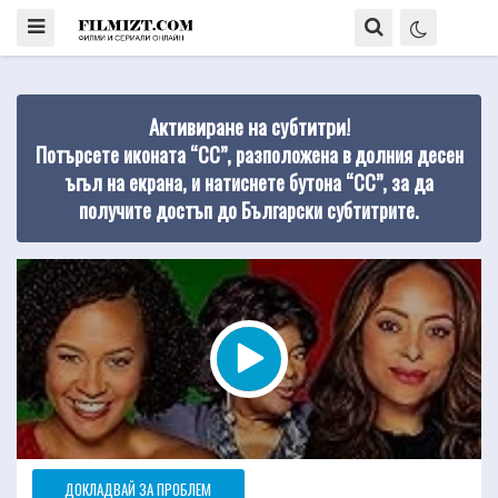
Активиране на субтитри!
Потърсете иконата “CC”, разположена в долния десен
ъгъл на екрана, и натиснете бутона “CC”, за да
получите достъп до Български субтитрите.
ДОКЛАДВАЙ ЗА ПРОБЛЕМ