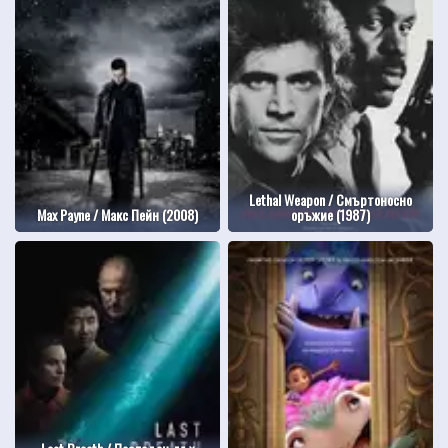
Lethal Weapon / Смъртоносно
Max Payne / Макс Пейн (2008)
оръжие (1987)