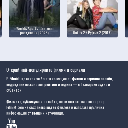
Worlds Apart / Светове
разделени (2025)
Rufus 2 / Руфъс 2 (2017)
Открий най-популярните филми и сериали
В
Filmizt
ще откриеш богата колекция от
филми и сериали онлайн
,
подредени по жанрове, рейтинг и година — с българско аудио и
субтитри.
Филмите, публикувани на сайта, не се хостват на наш сървър.
Filmizt.com не съхранява видео файлове и използва публична
информация от външни източници.