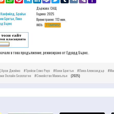
Mail
Държава: САЩ
 Канфийлд
,
Брайън
Година: 2025
они Бритън
,
Пико
Времетраене:
113 мин.
рд Бърнс
IMDb:
TT35495052
 начало в това продължение, режисирано от Едуард Бърнс.
Д'Арси Джеймс
Трейси Елис Роуз
Кони Бритън
Пико Александър
Ма
ми Онлайн Безплатно
Семейство Макмълън
(2025)