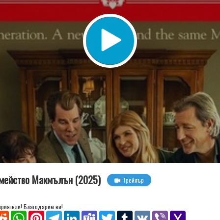
Семейство Макмълън (2025)
Трейлър
 приятели! Благодарим ви!
senger
Reddit
WhatsApp
Pinterest
Telegram
LinkedIn
Teams
Twitter
Tumblr
VK
Viber
Yahoo