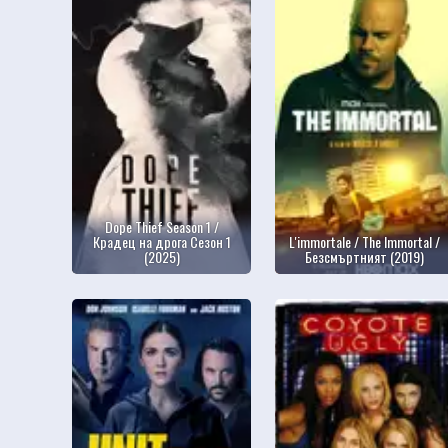
Dope Thief Season 1 /
Крадец на дрога Сезон 1
L'immortale / The Immortal /
(2025)
Безсмъртният (2019)