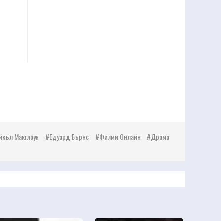
йкъл Макглоун
Едуард Бърнс
Филми Онлайн
Драма