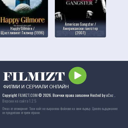
American Gangster /
Happy Gilmore /
Американски гангстер
Щастливият Гилмор (1996)
(2007)
Copyright
FILMIZT.COM
© 2026. Всички права запазени
Hosted by
uCoz
.
Версия на сайта 1.2.5
Отказ от отговорност: Този сайт не съхранява файлове на своя сървър. Цялото съдържание
се предоставя от трети страни.