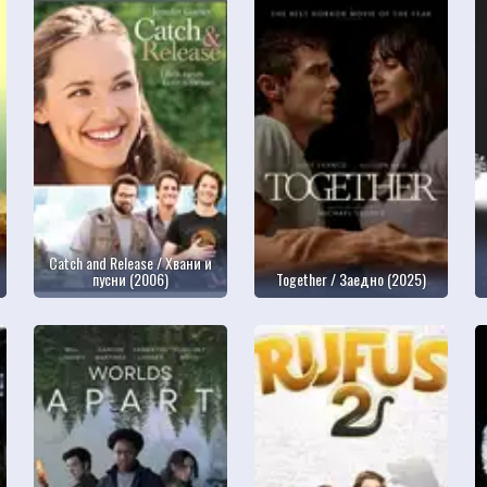
Catch and Release / Хвани и
пусни (2006)
Together / Заедно (2025)