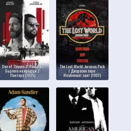
Den of Thieves 2: Pantera /
The Lost World: Jurassic Park
Бърлога на крадци 2:
/ Джурасик парк:
Пантера (2025)
Изгубеният свят (1997)