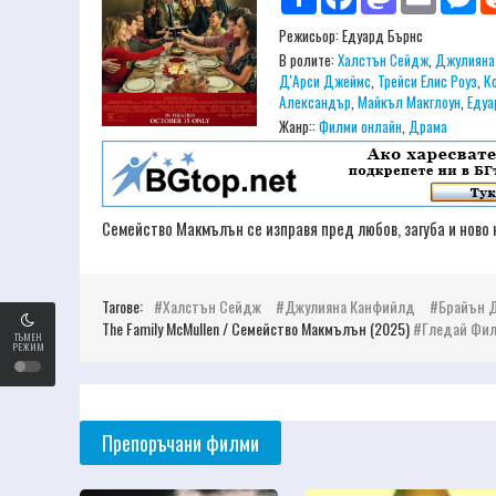
Режисьор:
Едуард Бърнс
В ролите:
Халстън Сейдж
,
Джулияна
Д'Арси Джеймс
,
Трейси Елис Роуз
,
К
Александър
,
Майкъл Макглоун
,
Едуа
Жанр::
Филми онлайн
,
Драма
Семейство Макмълън се изправя пред любов, загуба и ново
Тагове:
Халстън Сейдж
Джулияна Канфийлд
Брайън 
The Family McMullen / Семейство Макмълън (2025)
Гледай Фил
ТЪМЕН
РЕЖИМ
Препоръчани филми