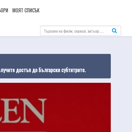
ЬОРИ
МОЯТ СПИСЪК
олучите достъп до Български субтитрите.