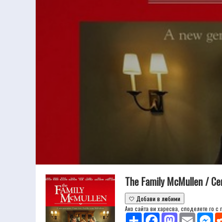
The Family McMullen / 
🤍 Добави в любими
Ако сайта ви харесва, споделете го с
Share
Facebook
Mastodon
Email
Mes