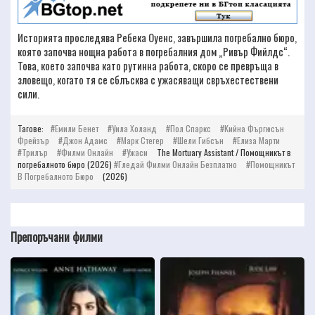
Историята проследява Ребека Оуенс, завършила погребално бюро,
която започва нощна работа в погребалния дом „Ривър Фийлдс“.
Това, което започва като рутинна работа, скоро се превръща в
зловещо, когато тя се сблъсква с ужасяващи свръхестествени
сили.
Тагове:
Емили Бенет
Уила Холанд
Пол Спаркс
Кийна Фъргюсън
Фрейзър
Джон Адамс
Марк Стегер
Шели Гибсън
Елиза Марти
Трилър
Филми Онлайн
Ужаси
The Mortuary Assistant / Помощникът в
погребалното бюро (2026)
Гледай Филми Онлайн Безплатно
Помощникът
В Погребалното Бюро
(2026)
Препоръчани филми