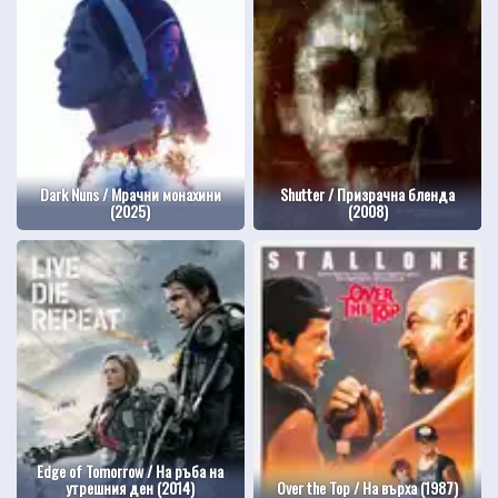
Dark Nuns / Мрачни монахини
Shutter / Призрачна бленда
(2025)
(2008)
Edge of Tomorrow / На ръба на
утрешния ден (2014)
Over the Top / На върха (1987)