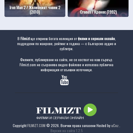
Iron Man 2 / Железният човек 2
(2010)
Cronos / Кронос (1992)
В
Filmizt
ще откриеш богата колекция от
филми и сериали онлайн
,
подредени по жанрове, рейтинг и година — с българско аудио и
субтитри.
Филмите, публикувани на сайта, не се хостват на наш сървър.
Filmizt.com не съхранява видео файлове и използва публична
информация от външни източници.
Copyright
FILMIZT.COM
© 2026. Всички права запазени
Hosted by
uCoz
.
Версия на сайта 1.2.5