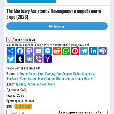
The Mortuary Assistant / Помощникът в погребалното
бюро (2026)
Трейлър
🤍 Добави в любими
Ако сайта ви харесва, споделете го с приятели! Благодарим ви!
Share
Facebook
Mastodon
Email
Messenger
Reddit
WhatsApp
Pinterest
Telegram
LinkedIn
Team
Twitter
Tumblr
VK
Viber
Yahoo
Mail
Режисьор:
Джеремия Кип
В ролите:
Емили Бенет
,
Уила Холанд
,
Пол Спаркс
,
Кийна Фъргюсън
Фрейзър
,
Джон Адамс
,
Марк Стегер
,
Шели Гибсън
,
Елиза Марти
Жанр::
Трилър
,
Филми онлайн
,
Ужаси
Държава: САЩ
Година: 2026
Времетраене:
91 мин.
IMDb:
TT36647890