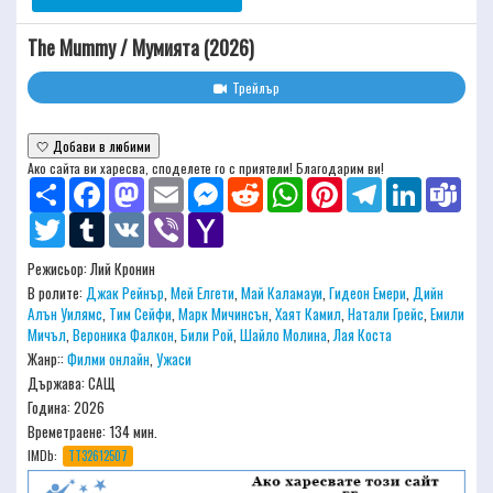
The Mummy / Мумията (2026)
Трейлър
🤍 Добави в любими
Ако сайта ви харесва, споделете го с приятели! Благодарим ви!
Share
Facebook
Mastodon
Email
Messenger
Reddit
WhatsApp
Pinterest
Telegram
LinkedIn
Team
Twitter
Tumblr
VK
Viber
Yahoo
Mail
Режисьор:
Лий Кронин
В ролите:
Джак Рейнър
,
Мей Елгети
,
Май Каламауи
,
Гидеон Емери
,
Дийн
Алън Уилямс
,
Тим Сейфи
,
Марк Мичинсън
,
Хаят Камил
,
Натали Грейс
,
Емили
Мичъл
,
Вероника Фалкон
,
Били Рой
,
Шайло Молина
,
Лая Коста
Жанр::
Филми онлайн
,
Ужаси
Държава: САЩ
Година: 2026
Времетраене:
134 мин.
IMDb:
TT32612507