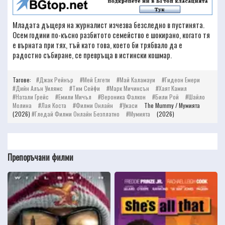
Младата дъщеря на журналист изчезва безследно в пустинята.
Осем години по-късно разбитото семейство е шокирано, когато тя
е върната при тях, тъй като това, което би трябвало да е
радостно събиране, се превръща в истински кошмар.
Тагове:
Джак Рейнър
Мей Елгети
Май Каламауи
Гидеон Емери
Дийн Алън Уилямс
Тим Сейфи
Марк Мичинсън
Хаят Камил
Натали Грейс
Емили Мичъл
Вероника Фалкон
Били Рой
Шайло
Молина
Лая Коста
Филми Онлайн
Ужаси
The Mummy / Мумията
(2026)
Гледай Филми Онлайн Безплатно
Мумията
(2026)
Препоръчани филми