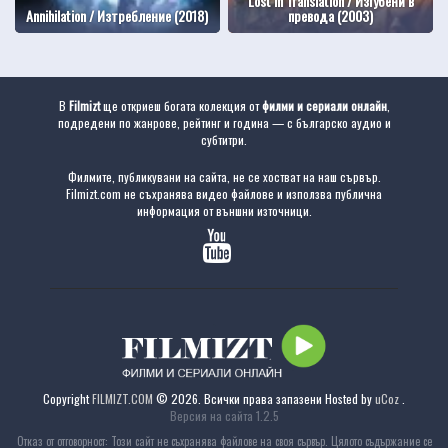
Lost in Translation / Изгубени в
Annihilation / Изтребление (2018)
превода (2003)
В
Filmizt
ще откриеш богата колекция от
филми и сериали онлайн
,
подредени по жанрове, рейтинг и година — с българско аудио и
субтитри.
Филмите, публикувани на сайта, не се хостват на наш сървър.
Filmizt.com не съхранява видео файлове и използва публична
информация от външни източници.
Copyright
FILMIZT.COM
© 2026. Всички права запазени
Hosted by
uCoz
.
Версия на сайта 1.2.5
Отказ от отговорност: Този сайт не съхранява файлове на своя сървър. Цялото съдържание се