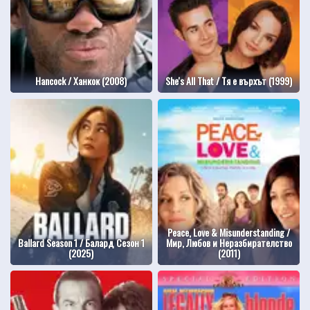
Hancock / Ханкок (2008)
She's All That / Тя е върхът (1999)
Peace, Love & Misunderstanding /
Ballard Season 1 / Балард Сезон 1
Мир, Любов и Неразбирателство
(2025)
(2011)