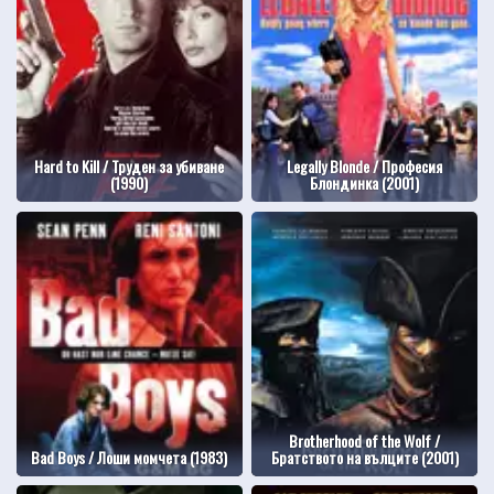
Hard to Kill / Труден за убиване
Legally Blonde / Професия
(1990)
Блондинка (2001)
Brotherhood of the Wolf /
Bad Boys / Лоши момчета (1983)
Братството на вълците (2001)