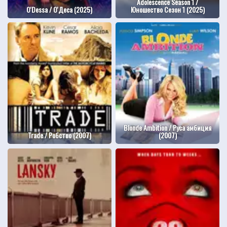
Adolescence Season 1 /
O'Dessa / О'Деса (2025)
Юношество Сезон 1 (2025)
Blonde Ambition / Руса амбиция
Trade / Робство (2007)
(2007)