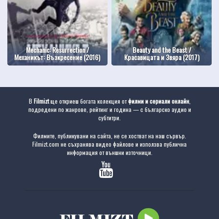
Mechanic: Resurrection /
Beauty and the Beast /
Механикът: Възкресение (2016)
Красавицата и Звяра (2017)
В
Filmizt
ще откриеш богата колекция от
филми и сериали онлайн
,
подредени по жанрове, рейтинг и година — с българско аудио и
субтитри.
Филмите, публикувани на сайта, не се хостват на наш сървър.
Filmizt.com не съхранява видео файлове и използва публична
информация от външни източници.