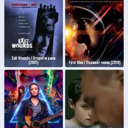
Exit Wounds / Открити рани
(2001)
First Man / Първият човек (2018)