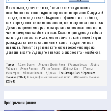
В тиха къща, далеч от света, Сюзън се опитва да защити
семейството си, когато една вечер всичко се променя. Съпругът й
твърди, че може да вижда бъдещето - фрагменти от събития,
които предстоят, сенки от опасности, които още не са настъпили.
Докато напрежението расте, на вратата се появяват непознати,
чиито намерения са обвити в мрак. Сюзън е принудена да избира
на кого да повярва: на мъжа, когото обича, но който може би губи
разсъдъка си, или на странниците, които твърдят, че знаят
истината. Филмът се развива като клаустрофобична игра на
доверие, в която бъдещето е неясно, а опасността - неизбежна.
Тагове:
Джон Бекуит
Карсън Джийн Холи
Кармeн Борла
Бейтс
Уайлдър
Нили Басман
Ейтън Спорек
Кейлъб Скот
Трилър
Мистерия
Филми Онлайн
Драма
The Strange Dark / Странната
тъмнина (2024)
Гледай Филми Онлайн Безплатно
Странната Тъмнина
(2024)
Препоръчани филми