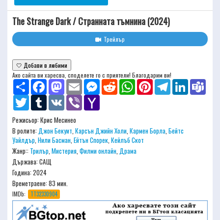
The Strange Dark / Странната тъмнина (2024)
Трейлър
🤍 Добави в любими
Ако сайта ви харесва, споделете го с приятели! Благодарим ви!
Share
Facebook
Mastodon
Email
Messenger
Reddit
WhatsApp
Pinterest
Telegram
LinkedIn
Team
Twitter
Tumblr
VK
Viber
Yahoo
Mail
Режисьор:
Крис Месинео
В ролите:
Джон Бекуит
,
Карсън Джийн Холи
,
Кармeн Борла
,
Бейтс
Уайлдър
,
Нили Басман
,
Ейтън Спорек
,
Кейлъб Скот
Жанр::
Трилър
,
Мистерия
,
Филми онлайн
,
Драма
Държава: САЩ
Година: 2024
Времетраене:
83 мин.
IMDb:
TT32330904