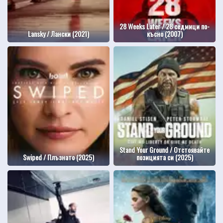
28 Weeks Later / 28 седмици по-
Lansky / Лански (2021)
късно (2007)
Stand Your Ground / Отстоявайте
Swiped / Плъзнато (2025)
позицията си (2025)